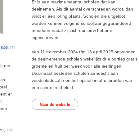
Er is een maximumaantal scholen dat kan
deelnemen. Als dit aantal overschreden wordt, dan
vindt er een loting plaats. Scholen die uitgeloot
worden kunnen volgend schooljaar gegarandeerd
meedoen nadat zij zich opnieuw hebben
ingeschreven.
ast in
Van 11 november 2024 t/m 18 april 2025 ontvangen
de deelnemende scholen wekelijks drie porties gratis
lijnen
groente en fruit per week voor alle leerlingen.
e
Daarnaast besteden scholen aandacht aan
las.
voedseleducatie en het opstellen of uitbreiden van
otel
een schoolfruitbeleid.
cent er
r.
Naar de website
nnen
n, kijk