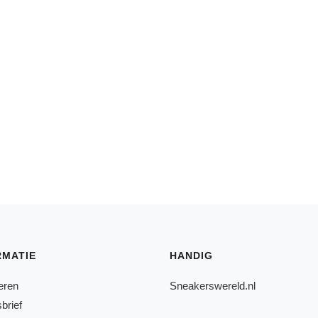
RMATIE
HANDIG
eren
Sneakerswereld.nl
brief