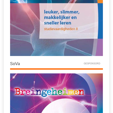
SoVa
GESPONSORD