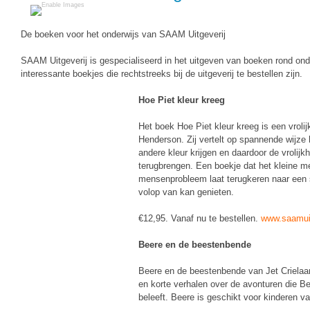
Techniek
Taalvaardigheden
Topografie
De boeken voor het onderwijs van SAAM Uitgeverij
LESMATERIAAL
Verkeer
SAAM Uitgeverij is gespecialiseerd in het uitgeven van boeken rond onde
Beeldende Vorming
interessante boekjes die rechtstreeks bij de uitgeverij te bestellen zijn.
Verzorging
Biologie
Hoe Piet kleur kreeg
Geld PO
THEMA'S
Het boek Hoe Piet kleur kreeg is een vrolij
Geld VO
Henderson. Zij vertelt op spannende wijze
Budgetteren
andere kleur krijgen en daardoor de vrolijk
Geschiedenis
terugbrengen. Een boekje dat het kleine m
De boerderij
mensenprobleem laat terugkeren naar een 
Maatschappijleer
volop van kan genieten.
Duurzaamheid
Orientatie
€12,95. Vanaf nu te bestellen.
www.saamuit
Eerste wereldoorlog
Rekenen
Beere en de beestenbende
Evolutieleer
Sociale vaardigheden
Beere en de beestenbende van Jet Crielaar
Feest- en Gedenkdagen
en korte verhalen over de avonturen die B
Taalvaardigheid
beleeft. Beere is geschikt voor kinderen van
Godsdienstonderwijs