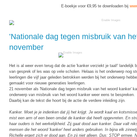
Vakoverstijgend
Kerstfeest
E-boekje voor €9,95 te downloaden bij
www
Verzorging
Kinderboekenweek
MEER...
Kleurplaten
'Nationale dag tegen misbruik van he
AI voor het onderwijs
Mediawijsheid
november
Kruiswoordpuzzels
Nieuws
Onderwijslonen
Onderwijsprijs
Het is al weer even terug dat de actie 'kanker verziekt je taal!' landeli
Vrijeschoolonderwijs
van gesprek of les was op vele scholen. Helaas is het onderwerp nog s
Ruimte
leerlingen die vijf jaar geleden betrokken werden bij het onderwerp hebb
Montessori onderwijs
gemaakt voor nieuwe generaties leerlingen.
Schoolreisideeën
21 november als 'Nationale dag tegen misbruik van het woord kanker' kan
Jenaplanonderwijs
onderwerp van misbruik van het woord kanker weer eens te bespreken.
Schoolspullen
Daarbij kan de tekst die hoort bij de actie de verdere inleiding zijn.
Daltononderwijs
Seizoenen
Schoolspullen
Kanker. Moet je je indenken dat jíj het krijgt. Je wordt kaal en kotsmis
Seksualiteit
mist een arm of een been omdat de kanker dat heeft opgevreten. En str
Onderwijsvacatures
haar ouders is het werkelijkheid. Zij gaat dood aan kanker. Daar valt ni
Sinterklaas
mensen die het woord 'kanker' heel anders gebruiken. In bijna elk zinne
Afscheidstekst collega
Richelle ergert zich er dood aan. En zij niet alleen. Dus: STOP ermee. N