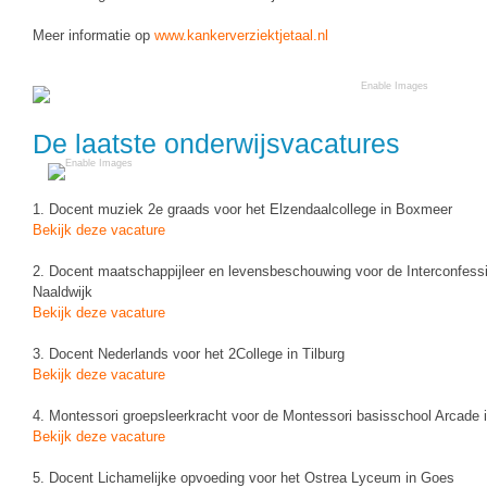
Spelletjes
Studieschuld & Hypotheek
Meer informatie op
www.kankerverziektjetaal.nl
Sprookjes
Middelbare school niveaus
Startpagina onderwijs
Studenten laptop
Tweede Wereldoorlog
De laatste onderwijsvacatures
Docentenplein nieuwsbrief
Nieuwsbrief archief
1. Docent muziek 2e graads voor het Elzendaalcollege in Boxmeer
Onderwijs CV
Bekijk deze vacature
Schoolvakanties
2. Docent maatschappijleer en levensbeschouwing voor de Interconfess
Naaldwijk
Huiswerkbegeleiding
Bekijk deze vacature
Huiswerkbegeleider zoeken
3. Docent Nederlands voor het 2College in Tilburg
Bekijk deze vacature
Huiswerkbegeleider worden
4. Montessori groepsleerkracht voor de Montessori basisschool Arcade i
Bekijk deze vacature
5. Docent Lichamelijke opvoeding voor het Ostrea Lyceum in Goes