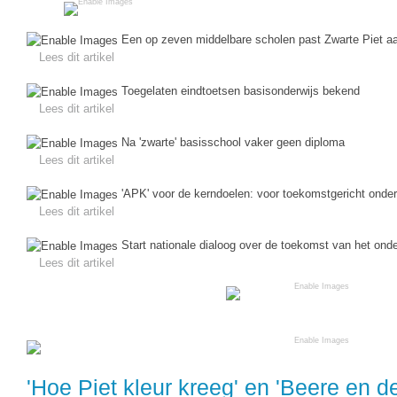
(hersen)onderzoek
Klassieke Talen
Meesterbaan onderwijsvacatures
Een op zeven middelbare scholen past Zwarte Piet a
Letterkunde
Lees dit artikel
LEERMETHODEN
Levensbeschouwing
Toegelaten eindtoetsen basisonderwijs bekend
Lees dit artikel
Maatschappijleer
Biologie
Na 'zwarte' basisschool vaker geen diploma
Muziek
Examentraining
Lees dit artikel
Natuurkunde
Frans
'APK' voor de kerndoelen: voor toekomstgericht onder
Nederlands
Lees dit artikel
Geschiedenis
Rekenen / Wiskunde
Start nationale dialoog over de toekomst van het onde
Media
Lees dit artikel
Scheikunde
Nederlands
Sociale vaardigheden
Rekenen
Spaans
Sociale vaardigheden
Studievaardigheden
Studievaardigheden
'Hoe Piet kleur kreeg' en 'Beere en 