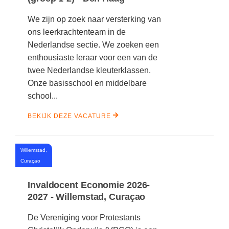
(hersen)onderzoek
Klassieke Talen
Almere
(23)
We zijn op zoek naar versterking van
Meesterbaan onderwijsvacatures
Dordrecht
(21)
Letterkunde
ons leerkrachtenteam in de
Nederlandse sectie. We zoeken een
LEERMETHODEN
Zoetermeer
(13)
Levensbeschouwing
enthousiaste leraar voor een van de
Eindhoven
(13)
Maatschappijleer
twee Nederlandse kleuterklassen.
Biologie
Onze basisschool en middelbare
Amersfoort
(11)
Muziek
Examentraining
school...
Lelystad
(10)
Natuurkunde
Frans
BEKIJK DEZE VACATURE
Nederlands
Geschiedenis
Rekenen / Wiskunde
Media
Willemstad,
Scheikunde
#
Curaçao
Nederlands
Sociale vaardigheden
Rekenen
Invaldocent Economie 2026-
2027 - Willemstad, Curaçao
Spaans
Sociale vaardigheden
Studievaardigheden
De Vereniging voor Protestants
Studievaardigheden