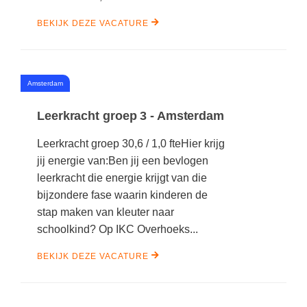
Vakoverstijgend
Kerstfeest
BEKIJK DEZE VACATURE
Verzorging
Kinderboekenweek
MEER...
Kleurplaten
AI voor het onderwijs
#
Amsterdam
Mediawijsheid
Kruiswoordpuzzels
Nieuws
Leerkracht groep 3 - Amsterdam
Onderwijslonen
Onderwijsprijs
Leerkracht groep 30,6 / 1,0 fteHier krijg
Vrijeschoolonderwijs
jij energie van:Ben jij een bevlogen
Ruimte
Montessori onderwijs
leerkracht die energie krijgt van die
Schoolreisideeën
bijzondere fase waarin kinderen de
Jenaplanonderwijs
stap maken van kleuter naar
Schoolspullen
Daltononderwijs
schoolkind? Op IKC Overhoeks...
Seizoenen
Schoolspullen
BEKIJK DEZE VACATURE
Seksualiteit
Onderwijsvacatures
Sinterklaas
Afscheidstekst collega