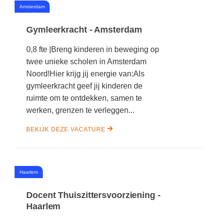
Spelletjes
#
Amsterdam
Studieschuld & Hypotheek
Sprookjes
Gymleerkracht - Amsterdam
Middelbare school niveaus
Startpagina onderwijs
Studenten laptop
0,8 fte |Breng kinderen in beweging op
Tweede Wereldoorlog
twee unieke scholen in Amsterdam
Docentenplein nieuwsbrief
Noord!Hier krijg jij energie van:Als
Nieuwsbrief archief
gymleerkracht geef jij kinderen de
ruimte om te ontdekken, samen te
Onderwijs CV
werken, grenzen te verleggen...
Schoolvakanties
BEKIJK DEZE VACATURE
Huiswerkbegeleiding
Huiswerkbegeleider zoeken
Huiswerkbegeleider worden
#
Haarlem
Docent Thuiszittersvoorziening -
Haarlem