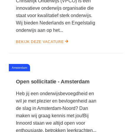
Christelijk Onderwijs (VPCO) is een
Techniek
Taalvaardigheden
innovatieve onderwijs organisatie die
Topografie
staat voor kwalitatief sterk onderwijs.
LESMATERIAAL
Wij bieden Nederlands en Engelstalig
Verkeer
Beeldende Vorming
onderwijs aan op het...
Verzorging
Biologie
BEKIJK DEZE VACATURE
Geld PO
THEMA'S
Geld VO
Budgetteren
#
Amsterdam
Geschiedenis
De boerderij
Maatschappijleer
Open sollicitatie - Amsterdam
Duurzaamheid
Orientatie
Heb jij een onderwijsbevoegdheid en
Eerste wereldoorlog
Rekenen
wil je met plezier en bevlogenheid aan
Evolutieleer
de slag in Amsterdam-Noord? Dan
Sociale vaardigheden
maken wij graag kennis met jou!Bij
Feest- en Gedenkdagen
Taalvaardigheid
Innoord staan we altijd open voor
Godsdienstonderwijs
enthousiaste, betrokken leerkrachten...