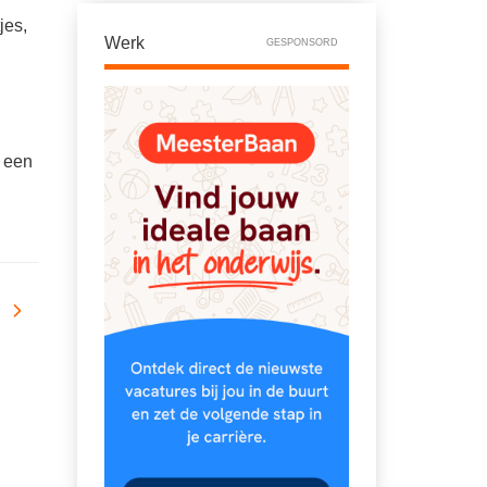
jes,
Werk
GESPONSORD
p een