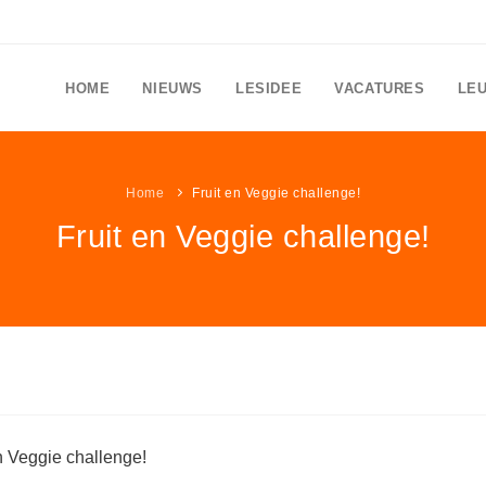
HOME
NIEUWS
LESIDEE
VACATURES
LE
Home
Fruit en Veggie challenge!
Fruit en Veggie challenge!
n Veggie challenge!