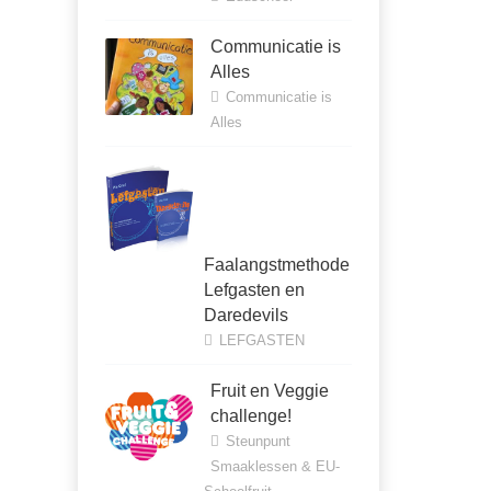
Communicatie is
Alles
Communicatie is
Alles
Faalangstmethode
Lefgasten en
Daredevils
LEFGASTEN
Fruit en Veggie
challenge!
Steunpunt
Smaaklessen & EU-