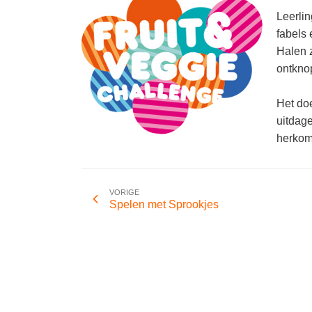
Leerlin
fabels 
Halen 
ontkno
Het doe
uitdag
herkom
VORIGE
Spelen met Sprookjes