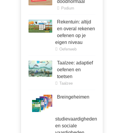
doodnormaal
Podium
Rekentuin: altijd
en overal rekenen
oefenen op je
eigen niveau
Oefenweb
Taalzee: adaptief
oefenen en
toetsen
Taalzee
Breingeheimen
studievaardigheden
en sociale
vaardigheden