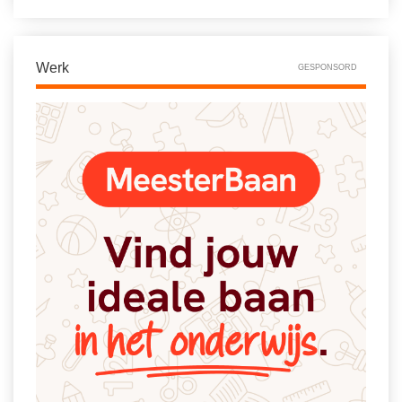
Vakoverstijgend
Kerstfeest
Verzorging
Kinderboekenweek
Werk
MEER...
GESPONSORD
Kleurplaten
AI voor het onderwijs
Mediawijsheid
Kruiswoordpuzzels
Nieuws
Onderwijslonen
Onderwijsprijs
Vrijeschoolonderwijs
Ruimte
Montessori onderwijs
Schoolreisideeën
Jenaplanonderwijs
Schoolspullen
Daltononderwijs
Seizoenen
Schoolspullen
Seksualiteit
Onderwijsvacatures
Sinterklaas
Afscheidstekst collega