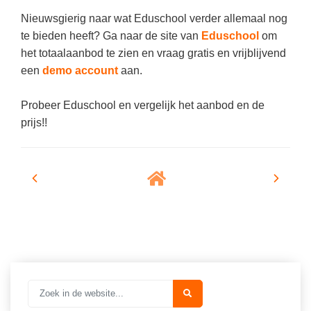
Techniek
Taalvaardigheden
Nieuwsgierig naar wat Eduschool verder allemaal nog
Topografie
te bieden heeft? Ga naar de site van
Eduschool
om
LESMATERIAAL
het totaalaanbod te zien en vraag gratis en vrijblijvend
Verkeer
Beeldende Vorming
een
demo account
aan.
Verzorging
Biologie
Probeer Eduschool en vergelijk het aanbod en de
Geld PO
THEMA'S
prijs!!
Geld VO
Budgetteren
Geschiedenis
De boerderij
Maatschappijleer
Duurzaamheid
Orientatie
Eerste wereldoorlog
Rekenen
Evolutieleer
Sociale vaardigheden
Feest- en Gedenkdagen
Taalvaardigheid
Godsdienstonderwijs