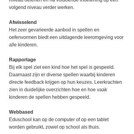
(hersen)onderzoek
Klassieke Talen
Den Haag
(40)
volgend niveau verder werken.
Meesterbaan onderwijsvacatures
Dordrecht
(35)
Letterkunde
Afwisselend
LEERMETHODEN
Zoetermeer
(18)
Levensbeschouwing
Het zeer gevarieerde aanbod in spellen en
oefenvormen biedt een uitdagende leeromgeving voor
Eindhoven
(17)
Maatschappijleer
Biologie
alle kinderen.
Alkmaar
(16)
Muziek
Examentraining
Rapportage
Haarlem
(16)
Natuurkunde
Frans
Bij elk spel ziet een kind hoe het spel is gespeeld.
Nederlands
Geschiedenis
Daarnaast zijn er diverse spellen waarbij kinderen
directe feedback krijgen op hun keuzes. Leerkrachten
Rekenen / Wiskunde
Media
zien in duidelijke overzichten hoe en hoe vaak
Scheikunde
Nederlands
kinderen de spellen hebben gespeeld.
Sociale vaardigheden
Rekenen
Webbased
Spaans
Sociale vaardigheden
Eduschool kan op de computer of op een tablet
Studievaardigheden
worden gebruikt, zowel op school als thuis.
Studievaardigheden