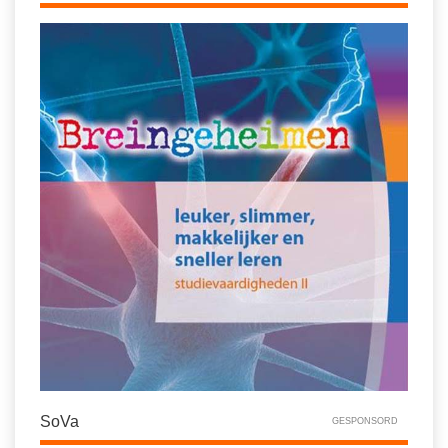
SoVa
GESPONSORD