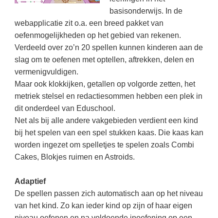
Kerst kleurplaten
Boek: Kleine werelden van het zonnestelsel
basisonderwijs. In de
Digitaal onderwijs
Lespakket ‘Circulaire Economie - van
Frans
(31)
Biologie
Leren met klassieke muziek
PUZZELS
webapplicatie zit o.a. een breed pakket van
verpakking tot nieuwe grondstof’
Cito toets
Techniek
(28)
Burgerschap
oefenmogelijkheden op het gebied van rekenen.
Lasermachine voor het onderwijs
Woordpuzzels
Gastles Zeebenen in de klas
Verdeeld over zo’n 20 spellen kunnen kinderen aan de
Eindexamens
Open vacature
(27)
Ckv
Lasergraaf
Kruiswoordpuzzels
Cursus Leer het heelal begrijpen
slag om te oefenen met optellen, aftrekken, delen en
iPad scholen
Engels
(24)
Duits
vermenigvuldigen.
Onderwijs opleidingen
Van verdunningscalculator tot
LEUK IN DE KLAS
Maar ook klokkijken, getallen op volgorde zetten, het
practicumvoorbereiding: gratis online
NIEUWSARCHIEF
Duits
(21)
Economie
Gratis lesmateriaal Dove self-esteem
hulpmiddelen voor science-docenten en
Raadsels
metriek stelsel en redactiesommen hebben een plek in
TOA's
Augustus 2026
Lichamelijke opvoeding
(19)
Engels
Ontdek Memo voor de onderbouw zelf!
dit onderdeel van Eduschool.
Rebussen
DGM in de klas
Net als bij alle andere vakgebieden verdient een kind
Juli 2026
Economie
(17)
Filosofie
Maak uw leerlingen mediawijs!
bij het spelen van een spel stukken kaas. Die kaas kan
Juni 2026
Frans
VACATURES PER PLAATS
Rekentuin: altijd en overal rekenen oefenen
worden ingezet om spelletjes te spelen zoals Combi
op je eigen niveau
Mei 2026
Cakes, Blokjes ruimen en Astroids.
Fries (Frysk)
Amsterdam
(66)
Taalzee: adaptief oefenen en toetsen
April 2026
Geschiedenis
Rotterdam
(64)
Adaptief
Theater als middel voor het aanleren van
Handelswetenschappen
De spellen passen zich automatisch aan op het niveau
Almere
sociale vaardigheden
(49)
van het kind. Zo kan ieder kind op zijn of haar eigen
Informatica
Utrecht
Lesmateriaal gebaseerd op
(45)
niveau oefenen en na voldoende inoefening op een