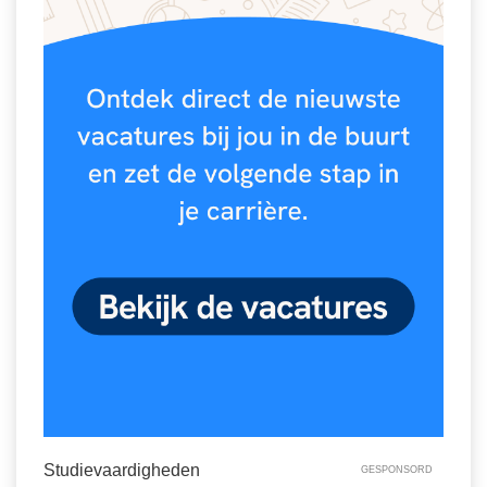
Spelletjes
Studieschuld & Hypotheek
Sprookjes
Middelbare school niveaus
Startpagina onderwijs
Studenten laptop
Tweede Wereldoorlog
Docentenplein nieuwsbrief
Nieuwsbrief archief
Onderwijs CV
Schoolvakanties
Huiswerkbegeleiding
Huiswerkbegeleider zoeken
Huiswerkbegeleider worden
Studievaardigheden
GESPONSORD