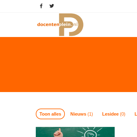
Toon alles
Nieuws
(1)
Lesidee
(0)
L