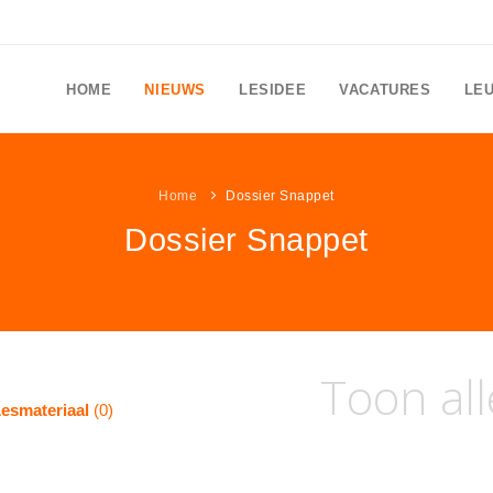
HOME
NIEUWS
LESIDEE
VACATURES
LE
Home
Dossier Snappet
Dossier Snappet
Toon all
esmateriaal
(0)