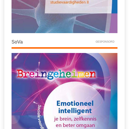
SoVa
GESPONSORD