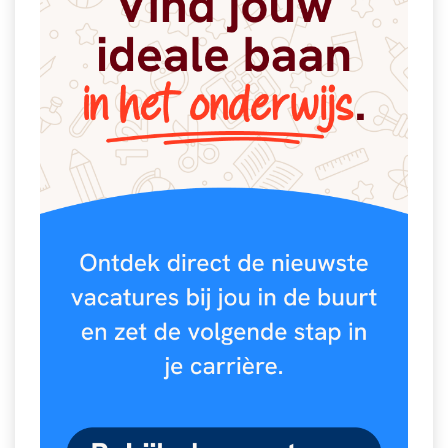
Vakoverstijgend
Kerstfeest
Verzorging
Kinderboekenweek
MEER...
Kleurplaten
AI voor het onderwijs
Mediawijsheid
Kruiswoordpuzzels
Nieuws
Onderwijslonen
Onderwijsprijs
Vrijeschoolonderwijs
Ruimte
Montessori onderwijs
Schoolreisideeën
Jenaplanonderwijs
Schoolspullen
Daltononderwijs
Seizoenen
Schoolspullen
Seksualiteit
Onderwijsvacatures
Sinterklaas
Afscheidstekst collega