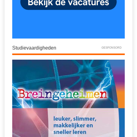
Spelletjes
Studieschuld & Hypotheek
Sprookjes
Middelbare school niveaus
Startpagina onderwijs
Studenten laptop
Tweede Wereldoorlog
Docentenplein nieuwsbrief
Studievaardigheden
GESPONSORD
Nieuwsbrief archief
Onderwijs CV
Schoolvakanties
Huiswerkbegeleiding
Huiswerkbegeleider zoeken
Huiswerkbegeleider worden