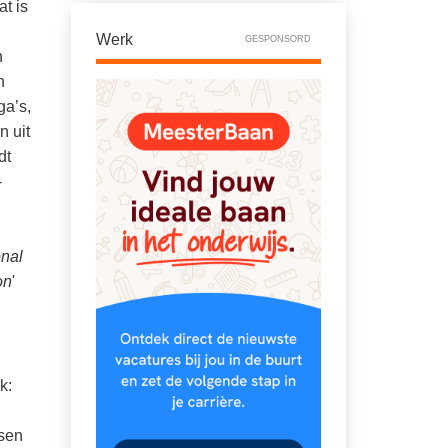
t is
Werk
GESPONSORD
n
n
ga’s,
n uit
dt
-
onal
on
'
k:
isen