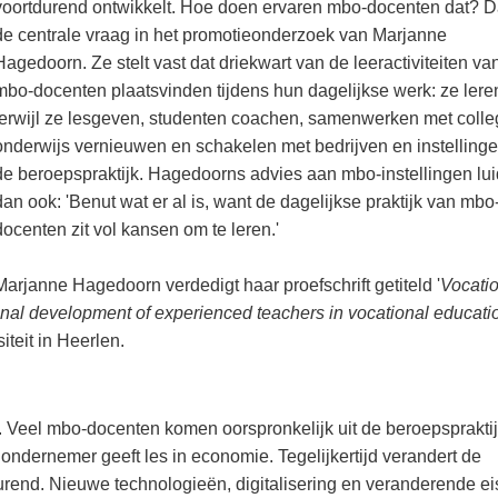
voortdurend ontwikkelt. Hoe doen ervaren mbo-docenten dat? Da
de centrale vraag in het promotieonderzoek van Marjanne
Hagedoorn. Ze stelt vast dat driekwart van de leeractiviteiten va
mbo-docenten plaatsvinden tijdens hun dagelijkse werk: ze lere
terwijl ze lesgeven, studenten coachen, samenwerken met colle
onderwijs vernieuwen en schakelen met bedrijven en instellinge
de beroepspraktijk. Hagedoorns advies aan mbo-instellingen lui
dan ook: 'Benut wat er al is, want de dagelijkse praktijk van mbo
docenten zit vol kansen om te leren.'
Marjanne Hagedoorn verdedigt haar proefschrift getiteld '
Vocati
nal development of experienced teachers in vocational educati
teit in Heerlen.
. Veel mbo-docenten komen oorspronkelijk uit de beroepspraktij
ondernemer geeft les in economie. Tegelijkertijd verandert de
urend. Nieuwe technologieën, digitalisering en veranderende e