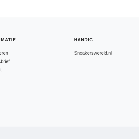
RMATIE
HANDIG
eren
Sneakerswereld.nl
brief
t