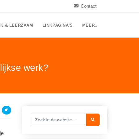
Contact
UK & LEERZAAM
LINKPAGINA'S
MEER...
lijkse werk?
je