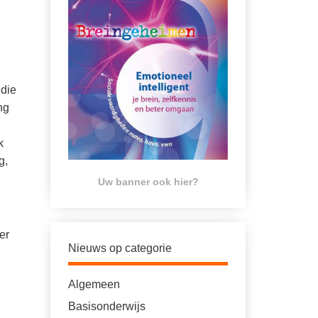
 die
ng
k
g,
Uw banner ook hier?
er
Nieuws op categorie
Algemeen
Basisonderwijs