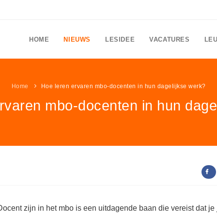
HOME
NIEUWS
LESIDEE
VACATURES
LE
Home
Hoe leren ervaren mbo-docenten in hun dagelijkse werk?
rvaren mbo-docenten in hun dage
Docent zijn in het mbo is een uitdagende baan die vereist dat je 