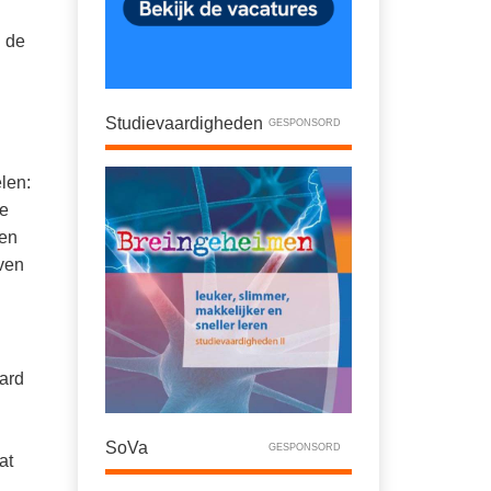
n de
Studievaardigheden
GESPONSORD
len:
de
 en
jven
aard
SoVa
GESPONSORD
at