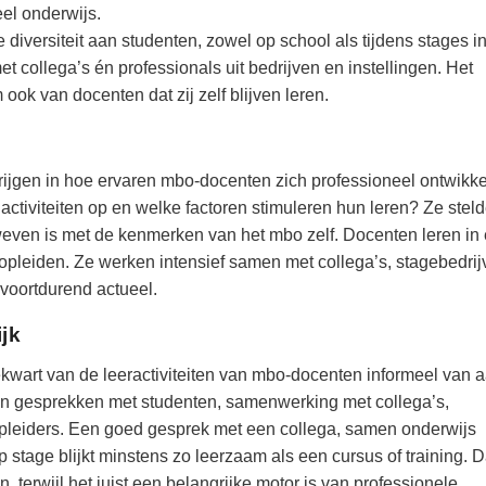
el onderwijs.
iversiteit aan studenten, zowel op school als tijdens stages i
t collega’s én professionals uit bedrijven en instellingen. Het
k van docenten dat zij zelf blijven leren.
ijgen in hoe ervaren mbo-docenten zich professioneel ontwikke
e activiteiten op en welke factoren stimuleren hun leren? Ze stel
weven is met de kenmerken van het mbo zelf. Docenten leren in
 opleiden. Ze werken intensief samen met collega’s, stagebedri
voortdurend actueel.
ijk
ekwart van de leeractiviteiten van mbo-docenten informeel van 
f, in gesprekken met studenten, samenwerking met collega’s,
kopleiders. Een goed gesprek met een collega, samen onderwijs
 stage blijkt minstens zo leerzaam als een cursus of training. D
n, terwijl het juist een belangrijke motor is van professionele