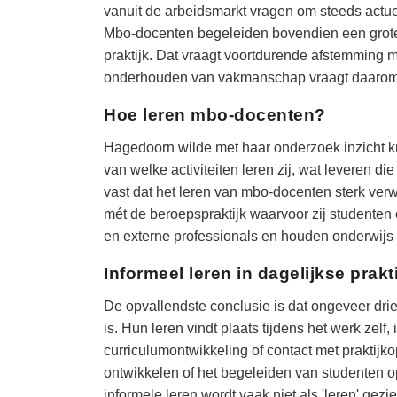
vanuit de arbeidsmarkt vragen om steeds actue
Mbo-docenten begeleiden bovendien een grote d
praktijk. Dat vraagt voortdurende afstemming me
onderhouden van vakmanschap vraagt daarom oo
Hoe leren mbo-docenten?
Hagedoorn wilde met haar onderzoek inzicht kr
van welke activiteiten leren zij, wat leveren di
vast dat het leren van mbo-docenten sterk ver
mét de beroepspraktijk waarvoor zij studenten
en externe professionals en houden onderwijs 
Informeel leren in dagelijkse prakt
De opvallendste conclusie is dat ongeveer dri
is. Hun leren vindt plaats tijdens het werk zel
curriculumontwikkeling of contact met praktij
ontwikkelen of het begeleiden van studenten op
informele leren wordt vaak niet als 'leren' gezie