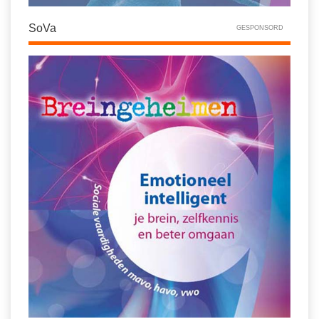
SoVa
GESPONSORD