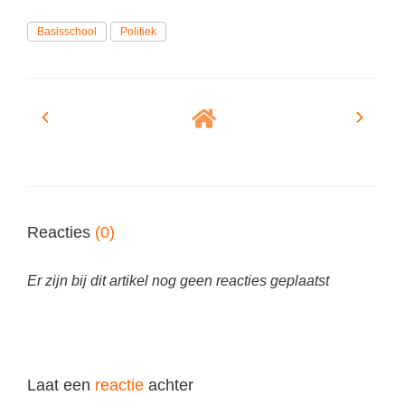
Spelletjes
Studieschuld & Hypotheek
Basisschool
Politiek
Sprookjes
Middelbare school niveaus
Startpagina onderwijs
Studenten laptop
Tweede Wereldoorlog
Docentenplein nieuwsbrief
Nieuwsbrief archief
Onderwijs CV
Schoolvakanties
Reacties
(0)
Huiswerkbegeleiding
Er zijn bij dit artikel nog geen reacties geplaatst
Huiswerkbegeleider zoeken
Huiswerkbegeleider worden
Laat een
reactie
achter