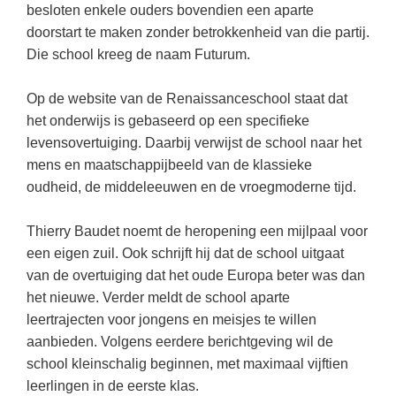
Vakoverstijgend
besloten enkele ouders bovendien een aparte
Kerstfeest
doorstart te maken zonder betrokkenheid van die partij.
Verzorging
Kinderboekenweek
Die school kreeg de naam Futurum.
MEER...
Kleurplaten
Op de website van de Renaissanceschool staat dat
AI voor het onderwijs
Mediawijsheid
het onderwijs is gebaseerd op een specifieke
Kruiswoordpuzzels
levensovertuiging. Daarbij verwijst de school naar het
Nieuws
Onderwijslonen
mens en maatschappijbeeld van de klassieke
Onderwijsprijs
oudheid, de middeleeuwen en de vroegmoderne tijd.
Vrijeschoolonderwijs
Ruimte
Montessori onderwijs
Thierry Baudet noemt de heropening een mijlpaal voor
Schoolreisideeën
een eigen zuil. Ook schrijft hij dat de school uitgaat
Jenaplanonderwijs
van de overtuiging dat het oude Europa beter was dan
Schoolspullen
Daltononderwijs
het nieuwe. Verder meldt de school aparte
Seizoenen
leertrajecten voor jongens en meisjes te willen
Schoolspullen
Seksualiteit
aanbieden. Volgens eerdere berichtgeving wil de
Onderwijsvacatures
school kleinschalig beginnen, met maximaal vijftien
Sinterklaas
leerlingen in de eerste klas.
Afscheidstekst collega