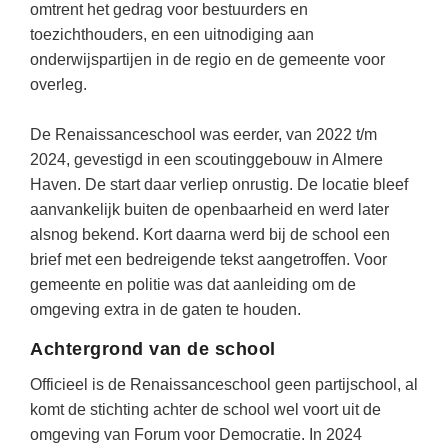
Techniek
omtrent het gedrag voor bestuurders en
Taalvaardigheden
toezichthouders, en een uitnodiging aan
Topografie
LESMATERIAAL
onderwijspartijen in de regio en de gemeente voor
Verkeer
overleg.
Beeldende Vorming
Verzorging
Biologie
De Renaissanceschool was eerder, van 2022 t/m
2024, gevestigd in een scoutinggebouw in Almere
Geld PO
THEMA'S
Haven. De start daar verliep onrustig. De locatie bleef
Geld VO
aanvankelijk buiten de openbaarheid en werd later
Budgetteren
Geschiedenis
alsnog bekend. Kort daarna werd bij de school een
De boerderij
brief met een bedreigende tekst aangetroffen. Voor
Maatschappijleer
gemeente en politie was dat aanleiding om de
Duurzaamheid
Orientatie
omgeving extra in de gaten te houden.
Eerste wereldoorlog
Rekenen
Achtergrond van de school
Evolutieleer
Sociale vaardigheden
Officieel is de Renaissanceschool geen partijschool, al
Feest- en Gedenkdagen
komt de stichting achter de school wel voort uit de
Taalvaardigheid
Godsdienstonderwijs
omgeving van Forum voor Democratie. In 2024