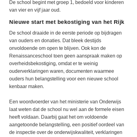
(hersen)onderzoek
De school begint met groep 1, bedoeld voor kinderen
Klassieke Talen
Den Haag
(46)
van vier en vijf jaar oud.
Meesterbaan onderwijsvacatures
Dordrecht
(36)
Letterkunde
Nieuwe start met bekostiging van het Rijk
LEERMETHODEN
Lelystad
(19)
Levensbeschouwing
De school draaide in de eerste periode op bijdragen
Alkmaar
(18)
Maatschappijleer
van ouders en donaties. Dat bleek destijds
Biologie
onvoldoende om open te blijven. Ook kon de
Eindhoven
(18)
Muziek
Examentraining
Renaissanceschool toen geen aanspraak maken op
Zoetermeer
(17)
Natuurkunde
overheidsbekostiging, omdat er te weinig
Frans
ouderverklaringen waren, documenten waarmee
Nederlands
Geschiedenis
ouders hun belangstelling voor een nieuwe school
Rekenen / Wiskunde
Media
kenbaar maken.
Scheikunde
Nederlands
Een woordvoerder van het ministerie van Onderwijs
Sociale vaardigheden
Rekenen
laat weten dat de school nu wel aan de formele eisen
heeft voldaan. Daarbij gaat het om voldoende
Spaans
Sociale vaardigheden
aangetoonde belangstelling, een positief oordeel van
Studievaardigheden
Studievaardigheden
de inspectie over de onderwijskwaliteit, verklaringen