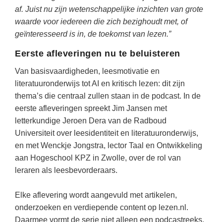
Techniek
Taalvaardigheden
af. Juist nu zijn wetenschappelijke inzichten van grote
waarde voor iedereen die zich bezighoudt met, of
Topografie
LESMATERIAAL
geïnteresseerd is in, de toekomst van lezen.”
Verkeer
Beeldende Vorming
Eerste afleveringen nu te beluisteren
Verzorging
Biologie
Van basisvaardigheden, leesmotivatie en
Geld PO
THEMA'S
literatuuronderwijs tot AI en kritisch lezen: dit zijn
thema’s die centraal zullen staan in de podcast. In de
Geld VO
Budgetteren
eerste afleveringen spreekt Jim Jansen met
Geschiedenis
letterkundige Jeroen Dera van de Radboud
De boerderij
Universiteit over leesidentiteit en literatuuronderwijs,
Maatschappijleer
Duurzaamheid
en met Wenckje Jongstra, lector Taal en Ontwikkeling
Orientatie
aan Hogeschool KPZ in Zwolle, over de rol van
Eerste wereldoorlog
Rekenen
leraren als leesbevorderaars.
Evolutieleer
Sociale vaardigheden
Elke aflevering wordt aangevuld met artikelen,
Feest- en Gedenkdagen
Taalvaardigheid
onderzoeken en verdiepende content op lezen.nl.
Godsdienstonderwijs
Daarmee vormt de serie niet alleen een podcastreeks,