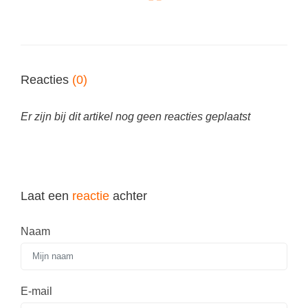
Spelletjes
Studieschuld & Hypotheek
Sprookjes
Middelbare school niveaus
Startpagina onderwijs
Studenten laptop
Reacties
(0)
Tweede Wereldoorlog
Docentenplein nieuwsbrief
Er zijn bij dit artikel nog geen reacties geplaatst
Nieuwsbrief archief
Onderwijs CV
Schoolvakanties
Huiswerkbegeleiding
Laat een
reactie
achter
Huiswerkbegeleider zoeken
Naam
Huiswerkbegeleider worden
E-mail