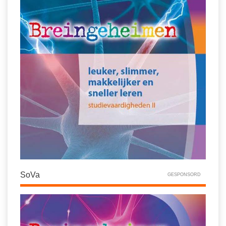
SoVa
GESPONSORD