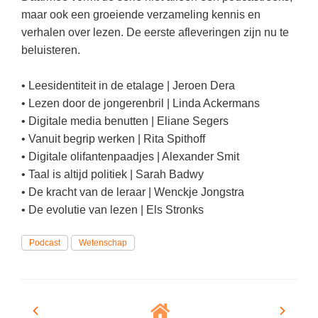
Vakoverstijgend
Kerstfeest
maar ook een groeiende verzameling kennis en
Verzorging
verhalen over lezen. De eerste afleveringen zijn nu te
Kinderboekenweek
beluisteren.
MEER...
Kleurplaten
AI voor het onderwijs
• Leesidentiteit in de etalage | Jeroen Dera
Mediawijsheid
• Lezen door de jongerenbril | Linda Ackermans
Kruiswoordpuzzels
Nieuws
• Digitale media benutten | Eliane Segers
Onderwijslonen
• Vanuit begrip werken | Rita Spithoff
Onderwijsprijs
• Digitale olifantenpaadjes | Alexander Smit
Vrijeschoolonderwijs
Ruimte
• Taal is altijd politiek | Sarah Badwy
Montessori onderwijs
• De kracht van de leraar | Wenckje Jongstra
Schoolreisideeën
Jenaplanonderwijs
• De evolutie van lezen | Els Stronks
Schoolspullen
Daltononderwijs
Podcast
Wetenschap
Seizoenen
Schoolspullen
Seksualiteit
Onderwijsvacatures
Sinterklaas
Afscheidstekst collega