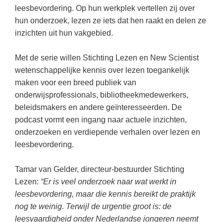
(hersen)onderzoek
leesbevordering. Op hun werkplek vertellen zij over
Klassieke Talen
Almere
(23)
Meesterbaan onderwijsvacatures
hun onderzoek, lezen ze iets dat hen raakt en delen ze
Dordrecht
(21)
Letterkunde
inzichten uit hun vakgebied.
LEERMETHODEN
Zoetermeer
(13)
Levensbeschouwing
Met de serie willen Stichting Lezen en New Scientist
Eindhoven
(13)
Maatschappijleer
Biologie
wetenschappelijke kennis over lezen toegankelijk
Amersfoort
maken voor een breed publiek van
(11)
Muziek
Examentraining
onderwijsprofessionals, bibliotheekmedewerkers,
Lelystad
(10)
Natuurkunde
Frans
beleidsmakers en andere geïnteresseerden. De
Nederlands
podcast vormt een ingang naar actuele inzichten,
Geschiedenis
onderzoeken en verdiepende verhalen over lezen en
Rekenen / Wiskunde
Media
leesbevordering.
Scheikunde
Nederlands
Tamar van Gelder, directeur-bestuurder Stichting
Sociale vaardigheden
Rekenen
Lezen:
“Er is veel onderzoek naar wat werkt in
Spaans
Sociale vaardigheden
leesbevordering, maar die kennis bereikt de praktijk
nog te weinig. Terwijl de urgentie groot is: de
Studievaardigheden
Studievaardigheden
leesvaardigheid onder Nederlandse jongeren neemt