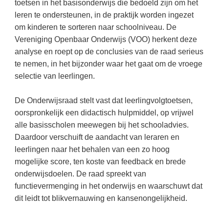
(hersen)onderzoek
toetsen in het basisonderwijs die bedoeld zijn om het
Klassieke Talen
Den Haag
(40)
leren te ondersteunen, in de praktijk worden ingezet
Meesterbaan onderwijsvacatures
om kinderen te sorteren naar schoolniveau. De
Dordrecht
(35)
Letterkunde
Vereniging Openbaar Onderwijs (VOO) herkent deze
LEERMETHODEN
Zoetermeer
(18)
Levensbeschouwing
analyse en roept op de conclusies van de raad serieus
Eindhoven
te nemen, in het bijzonder waar het gaat om de vroege
(17)
Maatschappijleer
Biologie
selectie van leerlingen.
Alkmaar
(16)
Muziek
Examentraining
Haarlem
(16)
Natuurkunde
De Onderwijsraad stelt vast dat leerlingvolgtoetsen,
Frans
oorspronkelijk een didactisch hulpmiddel, op vrijwel
Nederlands
Geschiedenis
alle basisscholen meewegen bij het schooladvies.
Rekenen / Wiskunde
Daardoor verschuift de aandacht van leraren en
Media
leerlingen naar het behalen van een zo hoog
Scheikunde
Nederlands
mogelijke score, ten koste van feedback en brede
Sociale vaardigheden
Rekenen
onderwijsdoelen. De raad spreekt van
functievermenging in het onderwijs en waarschuwt dat
Spaans
Sociale vaardigheden
dit leidt tot blikvernauwing en kansenongelijkheid.
Studievaardigheden
Studievaardigheden