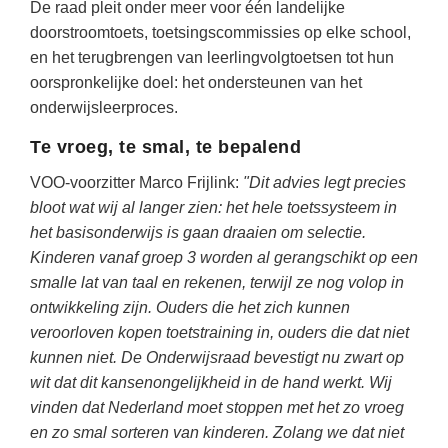
De raad pleit onder meer voor één landelijke
Techniek
Taalvaardigheden
doorstroomtoets, toetsingscommissies op elke school,
Topografie
LESMATERIAAL
en het terugbrengen van leerlingvolgtoetsen tot hun
Verkeer
oorspronkelijke doel: het ondersteunen van het
Beeldende Vorming
onderwijsleerproces.
Verzorging
Biologie
Te vroeg, te smal, te bepalend
Geld PO
THEMA'S
VOO-voorzitter Marco Frijlink:
"Dit advies legt precies
Geld VO
bloot wat wij al langer zien: het hele toetssysteem in
Budgetteren
het basisonderwijs is gaan draaien om selectie.
Geschiedenis
De boerderij
Kinderen vanaf groep 3 worden al gerangschikt op een
Maatschappijleer
smalle lat van taal en rekenen, terwijl ze nog volop in
Duurzaamheid
Orientatie
ontwikkeling zijn. Ouders die het zich kunnen
Eerste wereldoorlog
veroorloven kopen toetstraining in, ouders die dat niet
Rekenen
kunnen niet. De Onderwijsraad bevestigt nu zwart op
Evolutieleer
Sociale vaardigheden
wit dat dit kansenongelijkheid in de hand werkt. Wij
Feest- en Gedenkdagen
vinden dat Nederland moet stoppen met het zo vroeg
Taalvaardigheid
Godsdienstonderwijs
en zo smal sorteren van kinderen. Zolang we dat niet