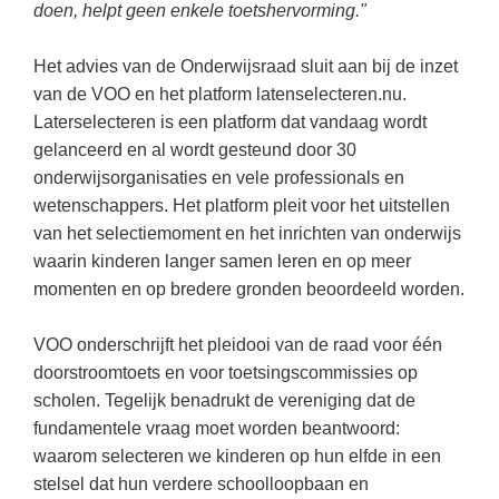
Vakoverstijgend
doen, helpt geen enkele toetshervorming."
Kerstfeest
Verzorging
Kinderboekenweek
Het advies van de Onderwijsraad sluit aan bij de inzet
MEER...
van de VOO en het platform latenselecteren.nu.
Kleurplaten
Laterselecteren is een platform dat vandaag wordt
AI voor het onderwijs
Mediawijsheid
gelanceerd en al wordt gesteund door 30
Kruiswoordpuzzels
onderwijsorganisaties en vele professionals en
Nieuws
wetenschappers. Het platform pleit voor het uitstellen
Onderwijslonen
Onderwijsprijs
van het selectiemoment en het inrichten van onderwijs
Vrijeschoolonderwijs
waarin kinderen langer samen leren en op meer
Ruimte
Montessori onderwijs
momenten en op bredere gronden beoordeeld worden.
Schoolreisideeën
Jenaplanonderwijs
VOO onderschrijft het pleidooi van de raad voor één
Schoolspullen
Daltononderwijs
doorstroomtoets en voor toetsingscommissies op
Seizoenen
scholen. Tegelijk benadrukt de vereniging dat de
Schoolspullen
Seksualiteit
fundamentele vraag moet worden beantwoord:
Onderwijsvacatures
waarom selecteren we kinderen op hun elfde in een
Sinterklaas
stelsel dat hun verdere schoolloopbaan en
Afscheidstekst collega