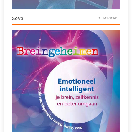
SoVa
GESPONSORD