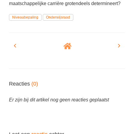
Spelletjes
maatschappelijke carrière grotendeels determineert?
Studieschuld & Hypotheek
Sprookjes
Niveaubepaling
Onderwijsraad
Middelbare school niveaus
Startpagina onderwijs
Studenten laptop
Tweede Wereldoorlog
Docentenplein nieuwsbrief
Nieuwsbrief archief
Onderwijs CV
Schoolvakanties
Huiswerkbegeleiding
Reacties
(0)
Huiswerkbegeleider zoeken
Er zijn bij dit artikel nog geen reacties geplaatst
Huiswerkbegeleider worden