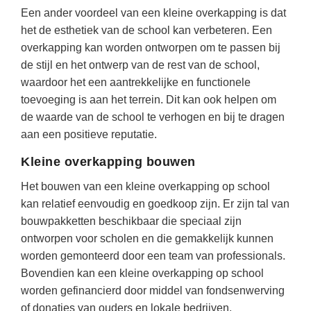
Techniek
Taalvaardigheden
Een ander voordeel van een kleine overkapping is dat
het de esthetiek van de school kan verbeteren. Een
Topografie
LESMATERIAAL
overkapping kan worden ontworpen om te passen bij
Verkeer
Beeldende Vorming
de stijl en het ontwerp van de rest van de school,
Verzorging
waardoor het een aantrekkelijke en functionele
Biologie
toevoeging is aan het terrein. Dit kan ook helpen om
Geld PO
THEMA'S
de waarde van de school te verhogen en bij te dragen
aan een positieve reputatie.
Geld VO
Budgetteren
Kleine overkapping bouwen
Geschiedenis
De boerderij
Het bouwen van een kleine overkapping op school
Maatschappijleer
Duurzaamheid
kan relatief eenvoudig en goedkoop zijn. Er zijn tal van
Orientatie
bouwpakketten beschikbaar die speciaal zijn
Eerste wereldoorlog
Rekenen
ontworpen voor scholen en die gemakkelijk kunnen
Evolutieleer
worden gemonteerd door een team van professionals.
Sociale vaardigheden
Bovendien kan een kleine overkapping op school
Feest- en Gedenkdagen
Taalvaardigheid
worden gefinancierd door middel van fondsenwerving
Godsdienstonderwijs
of donaties van ouders en lokale bedrijven.