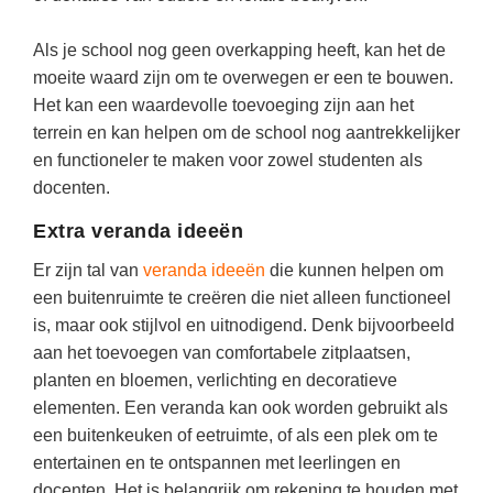
Vakoverstijgend
Kerstfeest
Verzorging
Als je school nog geen overkapping heeft, kan het de
Kinderboekenweek
moeite waard zijn om te overwegen er een te bouwen.
MEER...
Kleurplaten
Het kan een waardevolle toevoeging zijn aan het
AI voor het onderwijs
terrein en kan helpen om de school nog aantrekkelijker
Mediawijsheid
en functioneler te maken voor zowel studenten als
Kruiswoordpuzzels
Nieuws
docenten.
Onderwijslonen
Onderwijsprijs
Extra veranda ideeën
Vrijeschoolonderwijs
Ruimte
Er zijn tal van
veranda ideeën
die kunnen helpen om
Montessori onderwijs
een buitenruimte te creëren die niet alleen functioneel
Schoolreisideeën
Jenaplanonderwijs
is, maar ook stijlvol en uitnodigend. Denk bijvoorbeeld
Schoolspullen
aan het toevoegen van comfortabele zitplaatsen,
Daltononderwijs
planten en bloemen, verlichting en decoratieve
Seizoenen
Schoolspullen
elementen. Een veranda kan ook worden gebruikt als
Seksualiteit
een buitenkeuken of eetruimte, of als een plek om te
Onderwijsvacatures
Sinterklaas
entertainen en te ontspannen met leerlingen en
Afscheidstekst collega
docenten. Het is belangrijk om rekening te houden met