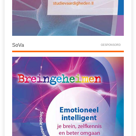
SoVa
GESPONSORD