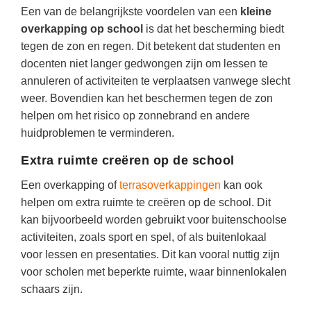
(hersen)onderzoek
Een van de belangrijkste voordelen van een
kleine
Klassieke Talen
Almere
(23)
Meesterbaan onderwijsvacatures
overkapping op school
is dat het bescherming biedt
Dordrecht
(21)
Letterkunde
tegen de zon en regen. Dit betekent dat studenten en
LEERMETHODEN
docenten niet langer gedwongen zijn om lessen te
Eindhoven
(13)
Levensbeschouwing
annuleren of activiteiten te verplaatsen vanwege slecht
Zoetermeer
(13)
Maatschappijleer
Biologie
weer. Bovendien kan het beschermen tegen de zon
Amersfoort
helpen om het risico op zonnebrand en andere
(11)
Muziek
Examentraining
huidproblemen te verminderen.
Apeldoorn
(10)
Natuurkunde
Frans
Extra ruimte creëren op de school
Nederlands
Geschiedenis
Een overkapping of
terrasoverkappingen
kan ook
Rekenen / Wiskunde
Media
helpen om extra ruimte te creëren op de school. Dit
Scheikunde
kan bijvoorbeeld worden gebruikt voor buitenschoolse
Nederlands
activiteiten, zoals sport en spel, of als buitenlokaal
Sociale vaardigheden
Rekenen
voor lessen en presentaties. Dit kan vooral nuttig zijn
Spaans
Sociale vaardigheden
voor scholen met beperkte ruimte, waar binnenlokalen
schaars zijn.
Studievaardigheden
Studievaardigheden