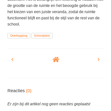
Spelletjes
de grootte van de ruimte en het beoogde gebruik bij
Studieschuld & Hypotheek
Sprookjes
het kiezen van een juiste veranda, zodat de ruimte
Middelbare school niveaus
functioneel blijft en past bij de stijl van de rest van de
Startpagina onderwijs
school.
Studenten laptop
Tweede Wereldoorlog
Docentenplein nieuwsbrief
Overkapping
Schoolplein
Nieuwsbrief archief
Onderwijs CV
Schoolvakanties
Huiswerkbegeleiding
Huiswerkbegeleider zoeken
Huiswerkbegeleider worden
Reacties
(0)
Er zijn bij dit artikel nog geen reacties geplaatst