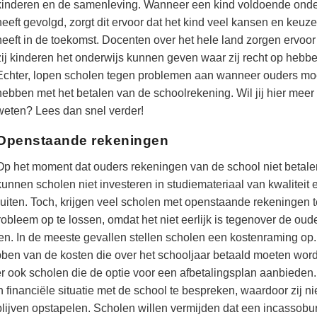
kinderen en de samenleving. Wanneer een kind voldoende onde
heeft gevolgd, zorgt dit ervoor dat het kind veel kansen en keuz
heeft in de toekomst. Docenten over het hele land zorgen ervoor
zij kinderen het onderwijs kunnen geven waar zij recht op hebbe
Echter, lopen scholen tegen problemen aan wanneer ouders mo
hebben met het betalen van de schoolrekening. Wil jij hier meer
weten? Lees dan snel verder!
Openstaande rekeningen
Op het moment dat ouders rekeningen van de school niet betale
kunnen scholen niet investeren in studiemateriaal van kwaliteit 
uiten. Toch, krijgen veel scholen met openstaande rekeningen t
obleem op te lossen, omdat het niet eerlijk is tegenover de oud
en. In de meeste gevallen stellen scholen een kostenraming op.
bben van de kosten die over het schooljaar betaald moeten wor
 er ook scholen die de optie voor een afbetalingsplan aanbieden.
nanciële situatie met de school te bespreken, waardoor zij ni
lijven opstapelen. Scholen willen vermijden dat een incassobu