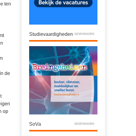
je ten
Studievaardigheden
GESPONSORD
mt
en
em
In de
t
eigen
n op
SoVa
GESPONSORD