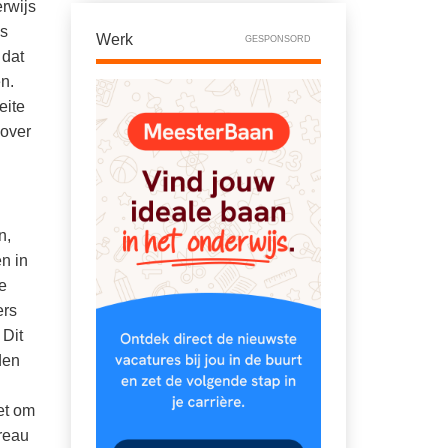
rwijs
es
Werk
GESPONSORD
 dat
n.
eite
 over
n,
en in
e
ers
 Dit
den
et om
reau