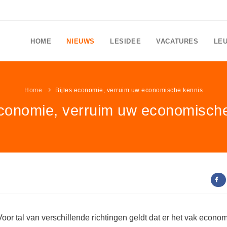
HOME
NIEUWS
LESIDEE
VACATURES
LE
Home
Bijles economie, verruim uw economische kennis
economie, verruim uw economisch
Voor tal van verschillende richtingen geldt dat er het vak econom