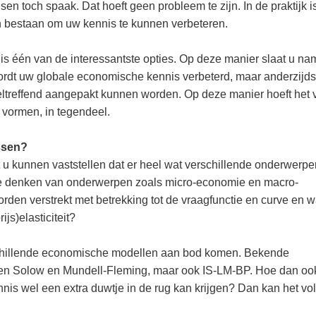
en toch spaak. Dat hoeft geen probleem te zijn. In de praktijk i
n bestaan om uw kennis te kunnen verbeteren.
s één van de interessantste opties. Op deze manier slaat u nam
wordt uw globale economische kennis verbeterd, maar anderzijds
eltreffend aangepakt kunnen worden. Op deze manier hoeft het 
e vormen, in tegendeel.
essen?
t u kunnen vaststellen dat er heel wat verschillende onderwerpe
e denken van onderwerpen zoals micro-economie en macro-
den verstrekt met betrekking tot de vraagfunctie en curve en w
js)elasticiteit?
rschillende economische modellen aan bod komen. Bekende
llen Solow en Mundell-Fleming, maar ook IS-LM-BP. Hoe dan oo
nis wel een extra duwtje in de rug kan krijgen? Dan kan het vo