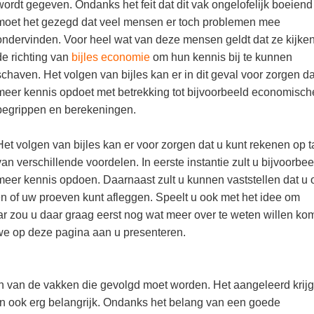
wordt gegeven. Ondanks het feit dat dit vak ongelofelijk boeiend
moet het gezegd dat veel mensen er toch problemen mee
ondervinden. Voor heel wat van deze mensen geldt dat ze kijken
de richting van
bijles economie
om hun kennis bij te kunnen
schaven. Het volgen van bijles kan er in dit geval voor zorgen da
meer kennis opdoet met betrekking tot bijvoorbeeld economisch
begrippen en berekeningen.
Het volgen van bijles kan er voor zorgen dat u kunt rekenen op t
van verschillende voordelen. In eerste instantie zult u bijvoorbee
meer kennis opdoen. Daarnaast zult u kunnen vaststellen dat u 
n of uw proeven kunt afleggen. Speelt u ook met het idee om
ar zou u daar graag eerst nog wat meer over te weten willen k
 we op deze pagina aan u presenteren.
én van de vakken die gevolgd moet worden. Het aangeleerd krij
an ook erg belangrijk. Ondanks het belang van een goede