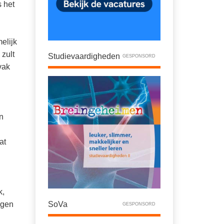
s het
elijk
 zult
Studievaardigheden
GESPONSORD
vak
n
at
k,
lgen
SoVa
GESPONSORD