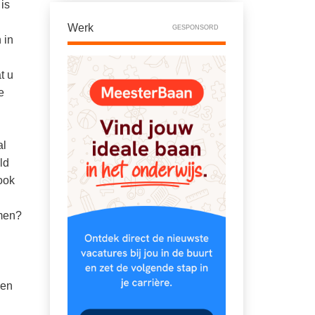
 is
Werk
GESPONSORD
 in
t u
e
al
ld
ook
omen?
gen