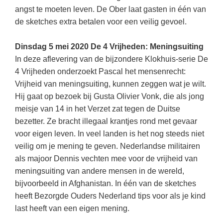
Techniek
Taalvaardigheden
angst te moeten leven. De Ober laat gasten in één van
de sketches extra betalen voor een veilig gevoel.
Topografie
LESMATERIAAL
Verkeer
Beeldende Vorming
Dinsdag 5 mei 2020 De 4 Vrijheden: Meningsuiting
Verzorging
In deze aflevering van de bijzondere Klokhuis-serie De
Biologie
4 Vrijheden onderzoekt Pascal het mensenrecht:
Geld PO
THEMA'S
Vrijheid van meningsuiting, kunnen zeggen wat je wilt.
Hij gaat op bezoek bij Gusta Olivier Vonk, die als jong
Geld VO
Budgetteren
meisje van 14 in het Verzet zat tegen de Duitse
Geschiedenis
bezetter. Ze bracht illegaal krantjes rond met gevaar
De boerderij
voor eigen leven. In veel landen is het nog steeds niet
Maatschappijleer
Duurzaamheid
veilig om je mening te geven. Nederlandse militairen
Orientatie
als majoor Dennis vechten mee voor de vrijheid van
Eerste wereldoorlog
Rekenen
meningsuiting van andere mensen in de wereld,
Evolutieleer
bijvoorbeeld in Afghanistan. In één van de sketches
Sociale vaardigheden
heeft Bezorgde Ouders Nederland tips voor als je kind
Feest- en Gedenkdagen
Taalvaardigheid
last heeft van een eigen mening.
Godsdienstonderwijs