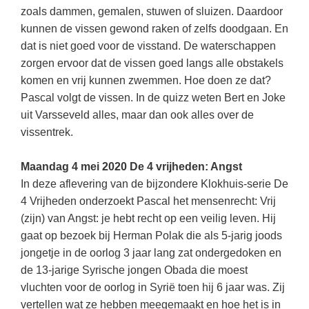
(hersen)onderzoek
zoals dammen, gemalen, stuwen of sluizen. Daardoor
Klassieke Talen
Den Haag
(40)
Meesterbaan onderwijsvacatures
kunnen de vissen gewond raken of zelfs doodgaan. En
Dordrecht
(35)
Letterkunde
dat is niet goed voor de visstand. De waterschappen
LEERMETHODEN
zorgen ervoor dat de vissen goed langs alle obstakels
Zoetermeer
(18)
Levensbeschouwing
komen en vrij kunnen zwemmen. Hoe doen ze dat?
Eindhoven
(17)
Maatschappijleer
Biologie
Pascal volgt de vissen. In de quizz weten Bert en Joke
Haarlem
uit Varsseveld alles, maar dan ook alles over de
(16)
Muziek
Examentraining
vissentrek.
Alkmaar
(16)
Natuurkunde
Frans
Nederlands
Maandag 4 mei 2020 De 4 vrijheden: Angst
Geschiedenis
In deze aflevering van de bijzondere Klokhuis-serie De
Rekenen / Wiskunde
Media
4 Vrijheden onderzoekt Pascal het mensenrecht: Vrij
Scheikunde
(zijn) van Angst: je hebt recht op een veilig leven. Hij
Nederlands
gaat op bezoek bij Herman Polak die als 5-jarig joods
Sociale vaardigheden
Rekenen
jongetje in de oorlog 3 jaar lang zat ondergedoken en
Spaans
Sociale vaardigheden
de 13-jarige Syrische jongen Obada die moest
vluchten voor de oorlog in Syrië toen hij 6 jaar was. Zij
Studievaardigheden
Studievaardigheden
vertellen wat ze hebben meegemaakt en hoe het is in