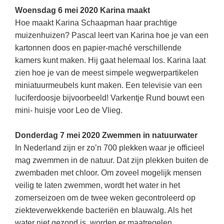
Vakoverstijgend
Kerstfeest
Woensdag 6 mei 2020 Karina maakt
Verzorging
Hoe maakt Karina Schaapman haar prachtige
Kinderboekenweek
muizenhuizen? Pascal leert van Karina hoe je van een
MEER...
Kleurplaten
kartonnen doos en papier-maché verschillende
AI voor het onderwijs
kamers kunt maken. Hij gaat helemaal los. Karina laat
Mediawijsheid
zien hoe je van de meest simpele wegwerpartikelen
Kruiswoordpuzzels
Nieuws
miniatuurmeubels kunt maken. Een televisie van een
Onderwijslonen
luciferdoosje bijvoorbeeld! Varkentje Rund bouwt een
Onderwijsprijs
mini- huisje voor Leo de Vlieg.
Vrijeschoolonderwijs
Ruimte
Montessori onderwijs
Donderdag 7 mei 2020 Zwemmen in natuurwater
Schoolreisideeën
Jenaplanonderwijs
In Nederland zijn er zo’n 700 plekken waar je officieel
Schoolspullen
mag zwemmen in de natuur. Dat zijn plekken buiten de
Daltononderwijs
zwembaden met chloor. Om zoveel mogelijk mensen
Seizoenen
Schoolspullen
veilig te laten zwemmen, wordt het water in het
Seksualiteit
zomerseizoen om de twee weken gecontroleerd op
Onderwijsvacatures
Sinterklaas
ziekteverwekkende bacteriën en blauwalg. Als het
Afscheidstekst collega
water niet gezond is, worden er maatregelen