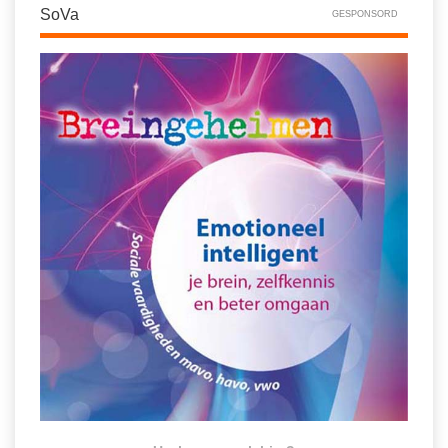
SoVa
GESPONSORD