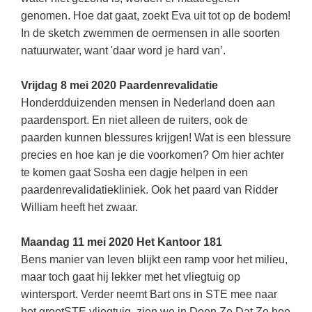
Spelletjes
genomen. Hoe dat gaat, zoekt Eva uit tot op de bodem!
Studieschuld & Hypotheek
Sprookjes
In de sketch zwemmen de oermensen in alle soorten
Middelbare school niveaus
natuurwater, want 'daar word je hard van’.
Startpagina onderwijs
Studenten laptop
Tweede Wereldoorlog
Vrijdag 8 mei 2020 Paardenrevalidatie
Docentenplein nieuwsbrief
Honderdduizenden mensen in Nederland doen aan
Nieuwsbrief archief
paardensport. En niet alleen de ruiters, ook de
paarden kunnen blessures krijgen! Wat is een blessure
Onderwijs CV
precies en hoe kan je die voorkomen? Om hier achter
Schoolvakanties
te komen gaat Sosha een dagje helpen in een
paardenrevalidatiekliniek. Ook het paard van Ridder
Huiswerkbegeleiding
William heeft het zwaar.
Huiswerkbegeleider zoeken
Maandag 11 mei 2020 Het Kantoor 181
Huiswerkbegeleider worden
Bens manier van leven blijkt een ramp voor het milieu,
maar toch gaat hij lekker met het vliegtuig op
wintersport. Verder neemt Bart ons in STE mee naar
het grootSTE vliegtuig, zien we in Doen Ze Dat Zo hoe