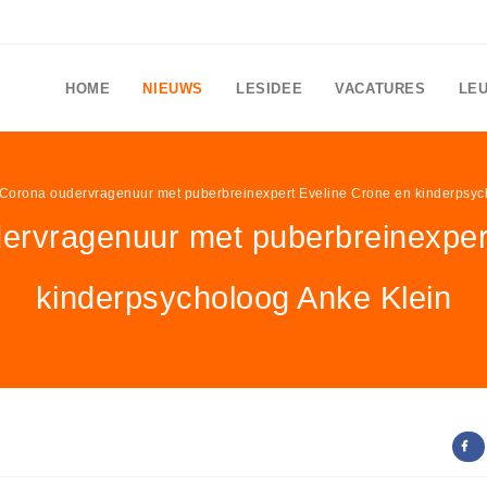
HOME
NIEUWS
LESIDEE
VACATURES
LE
 Corona oudervragenuur met puberbreinexpert Eveline Crone en kinderpsyc
ervragenuur met puberbreinexper
kinderpsycholoog Anke Klein