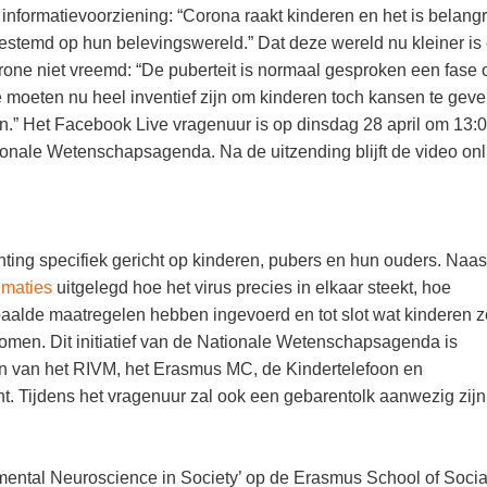
nformatievoorziening: “Corona raakt kinderen en het is belangr
afgestemd op hun belevingswereld.” Dat deze wereld nu kleiner is
rone niet vreemd: “De puberteit is normaal gesproken een fase
e moeten nu heel inventief zijn om kinderen toch kansen te gev
en.” Het Facebook Live vragenuur is op dinsdag 28 april om 13:0
onale Wetenschapsagenda. Na de uitzending blijft de video onl
hting specifiek gericht op kinderen, pubers en hun ouders. Naas
imaties
uitgelegd hoe het virus precies in elkaar steekt, hoe
alde maatregelen hebben ingevoerd en tot slot wat kinderen z
omen. Dit initiatief van de Nationale Wetenschapsagenda is
n van het RIVM, het Erasmus MC, de Kindertelefoon en
. Tijdens het vragenuur zal ook een gebarentolk aanwezig zijn
pmental Neuroscience in Society’ op de Erasmus School of Socia