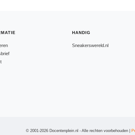
RMATIE
HANDIG
eren
Sneakerswereld.nl
brief
t
© 2001-2026 Docentenplein.nl - Alle rechten voorbehouden |
P