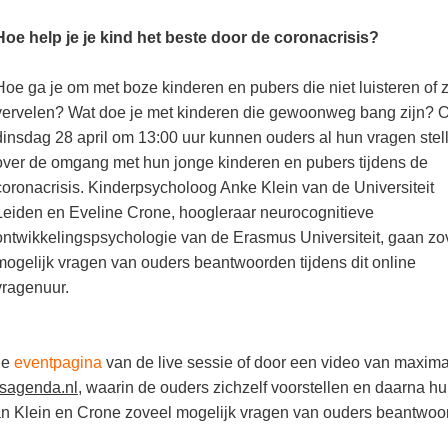
Hoe help je je kind het beste door de coronacrisis?
Hoe ga je om met boze kinderen en pubers die niet luisteren of 
vervelen? Wat doe je met kinderen die gewoonweg bang zijn? 
dinsdag 28 april om 13:00 uur kunnen ouders al hun vragen stel
over de omgang met hun jonge kinderen en pubers tijdens de
coronacrisis. Kinderpsycholoog Anke Klein van de Universiteit
Leiden en Eveline Crone, hoogleraar neurocognitieve
ontwikkelingspsychologie van de Erasmus Universiteit, gaan zo
mogelijk vragen van ouders beantwoorden tijdens dit online
vragenuur.
de
eventpagina
van de live sessie of door een video van maxim
psagenda.nl
, waarin de ouders zichzelf voorstellen en daarna h
aan Klein en Crone zoveel mogelijk vragen van ouders beantwoo