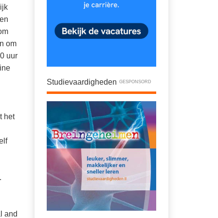
ijk
 en
 om
en om
0 uur
ine
Studievaardigheden
GESPONSORD
t het
elf
.
l and