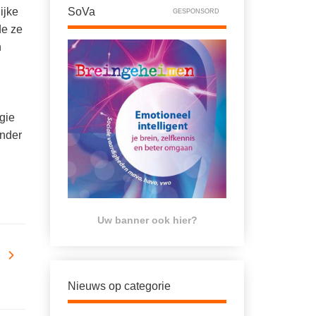
ijke
SoVa
GESPONSORD
de ze
n
gie
onder
Uw banner ook hier?
Nieuws op categorie