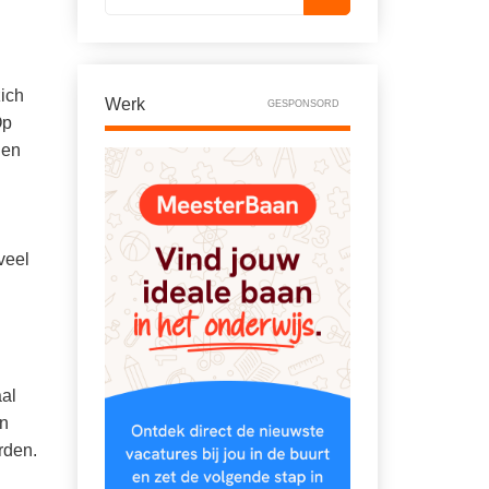
zich
Werk
GESPONSORD
Op
len
veel
aal
un
rden.