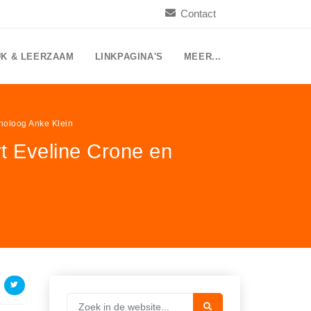
Contact
UK & LEERZAAM
LINKPAGINA'S
MEER...
holoog Anke Klein
t Eveline Crone en