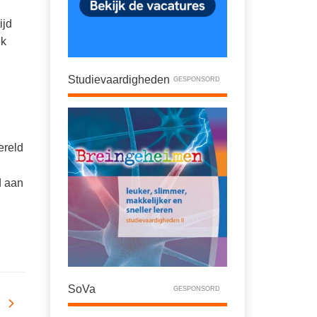
ijd
ek
Studievaardigheden
GESPONSORD
ereld
d aan
SoVa
GESPONSORD