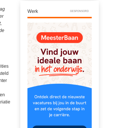
dag
Werk
GESPONSORD
er
,
de
ities
steld
hter
een
riatie