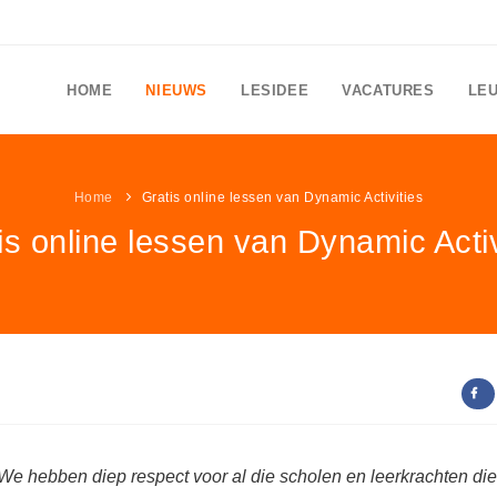
HOME
NIEUWS
LESIDEE
VACATURES
LE
Home
Gratis online lessen van Dynamic Activities
is online lessen van Dynamic Activ
'We hebben diep respect voor al die scholen en leerkrachten di