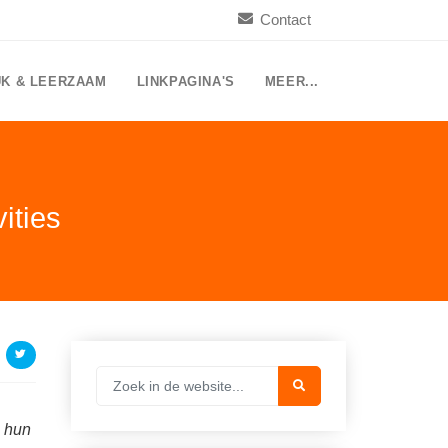
Contact
UK & LEERZAAM
LINKPAGINA'S
MEER...
ities
e hun