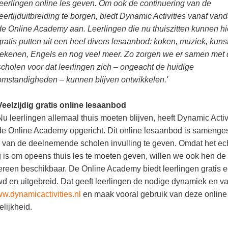
leerlingen online les geven. Om ook de continuering van de
leertijduitbreiding te borgen, biedt Dynamic Activities vanaf van
de Online Academy aan. Leerlingen die nu thuiszitten kunnen hi
gratis putten uit een heel divers lesaanbod: koken, muziek, kunst
rekenen, Engels en nog veel meer. Zo zorgen we er samen met 
scholen voor dat leerlingen zich – ongeacht de huidige
omstandigheden – kunnen blijven ontwikkelen.'
Veelzijdig gratis online lesaanbod
Nu leerlingen allemaal thuis moeten blijven, heeft Dynamic Activ
de Online Academy opgericht. Dit online lesaanbod is samenge
jd van de deelnemende scholen invulling te geven. Omdat het ec
g is om opeens thuis les te moeten geven, willen we ook hen de
ereen beschikbaar. De Online Academy biedt leerlingen gratis 
wd en uitgebreid. Dat geeft leerlingen de nodige dynamiek en va
w.dynamicactivities.nl
en maak vooral gebruik van deze online
lijkheid.