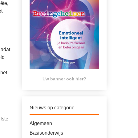
ête,
et
nadat
eld
 het
Uw banner ook hier?
Nieuws op categorie
lste
Algemeen
Basisonderwijs