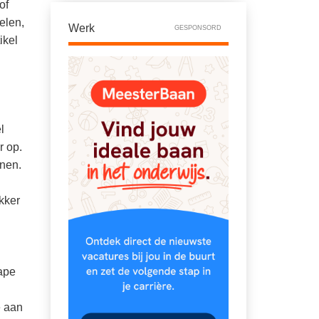
of
elen,
Werk
GESPONSORD
ikel
l
r op.
anen.
kker
ape
e aan