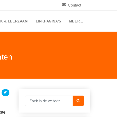
Contact
UK & LEERZAAM
LINKPAGINA'S
MEER...
nten
ste