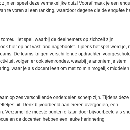
k zijn en speel deze vermakelijke quiz! Vooraf maak je een enqu
van te voren al een ranking, waardoor degene die de enquête h
 zomer. Het spel, waarbij de deelnemers op zichzelf zijn
 hier op het vast land nagebootst. Tijdens het spel word je, 
teams. De teams krijgen verschillende opdrachten voorgeschot
ctiviteit volgen er ook stemrondes, waarbij je anoniem je stem
aring, waar je als docent leert om met zo min mogelijk middelen
team op zes verschillende onderdelen scherp zijn. Tijdens deze
lletjes uit. Denk bijvoorbeeld aan eieren overgooien, een
. Verzamel de meeste punten elkaar, door bijvoorbeeld als sne
becue en de docenten hebben een leuke herinnering!