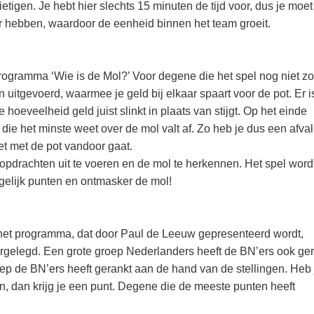
tigen. Je hebt hier slechts 15 minuten de tijd voor, dus je moet
r hebben, waardoor de eenheid binnen het team groeit.
programma ‘Wie is de Mol?’ Voor degene die het spel nog niet zo
uitgevoerd, waarmee je geld bij elkaar spaart voor de pot. Er i
 hoeveelheid geld juist slinkt in plaats van stijgt. Op het einde
e het minste weet over de mol valt af. Zo heb je dus een afval
et met de pot vandoor gaat.
drachten uit te voeren en de mol te herkennen. Het spel word
elijk punten en ontmasker de mol!
 het programma, dat door Paul de Leeuw gepresenteerd wordt,
rgelegd. Een grote groep Nederlanders heeft de BN’ers ook ger
p de BN’ers heeft gerankt aan de hand van de stellingen. Heb 
den, dan krijg je een punt. Degene die de meeste punten heeft