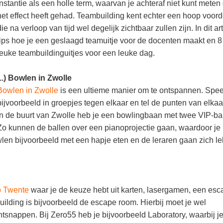
instantie als een holle term, waarvan je achteraf niet kunt meten 
het effect heeft gehad. Teambuilding kent echter een hoop voord
die na verloop van tijd wel degelijk zichtbaar zullen zijn. In dit art
tips hoe je een geslaagd teamuitje voor de docenten maakt en 8
leuke teambuildinguitjes voor een leuke dag.
1.) Bowlen in Zwolle
Bowlen in Zwolle
is een ultieme manier om te ontspannen. Spee
bijvoorbeeld in groepjes tegen elkaar en tel de punten van elkaa
In de buurt van Zwolle heb je een bowlingbaan met twee VIP-b
Zo kunnen de ballen over een pianoprojectie gaan, waardoor je
len bijvoorbeeld met een hapje eten en de leraren gaan zich le
o Twente
waar je de keuze hebt uit karten, lasergamen, een esc
lding is bijvoorbeeld de escape room. Hierbij moet je wel
tsnappen. Bij Zero55 heb je bijvoorbeeld Laboratory, waarbij j