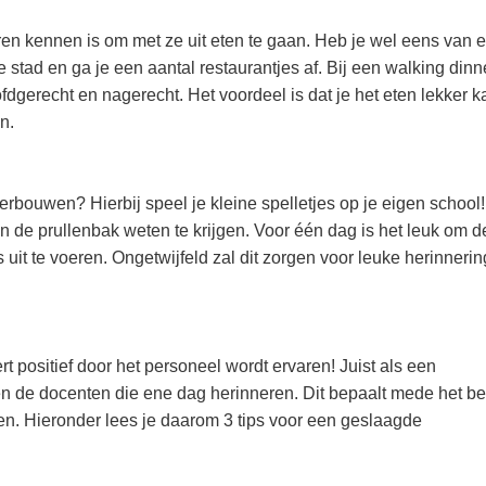
ren kennen is om met ze uit eten te gaan. Heb je wel eens van 
 stad en ga je een aantal restaurantjes af. Bij een walking dinn
fdgerecht en nagerecht. Het voordeel is dat je het eten lekker k
n.
 verbouwen? Hierbij speel je kleine spelletjes op je eigen school
in de prullenbak weten te krijgen. Voor één dag is het leuk om d
 uit te voeren. Ongetwijfeld zal dit zorgen voor leuke herinneri
ert positief door het personeel wordt ervaren! Juist als een
len de docenten die ene dag herinneren. Dit bepaalt mede het b
en. Hieronder lees je daarom 3 tips voor een geslaagde