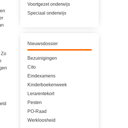
Voortgezet onderwijs
een
Speciaal onderwijs
er
an
Nieuwsdossier
! Zo
Bezuinigingen
e
Cito
ngen
Eindexamens
Kinderboekenweek
Lerarentekort
Pesten
eeld
PO-Raad
Werkloosheid