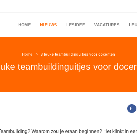
HOME
NIEUWS
LESIDEE
VACATURES
LE
Home
8 leuke teambuildinguitjes voor docenten
euke teambuildinguitjes voor doce
Teambuilding? Waarom zou je eraan beginnen? Het klinkt in eer