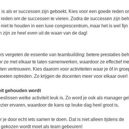
is als er successen zijn geboekt. Kies voor een goede reden 
n reden om de successen te vieren. Zodra de successen zijn be
e niet te houden in een luxe congrescentrum, maar het is wel fijn
 zijn ze heel even uit de waan van de dag!
 vergeten de essentie van teambuilding: betere prestaties be
r ze met elkaar te laten samenwerken, waardoor ze effectief me
n vertrouwen. Kies daarom voor activiteiten waar je óf in groe
moeten optreden. Zo krijgen de docenten meer voor elkaar over!
teit gehouden wordt
beslissen welke activiteit leuk is. Zo word je ook als manager gel
ezier ervaren, waardoor de kans op leuke dag heel groot is.
 je door echt iets samen te doen. Dat is niet alleen tijdens de
teit gekozen wordt moet als team gebeuren!