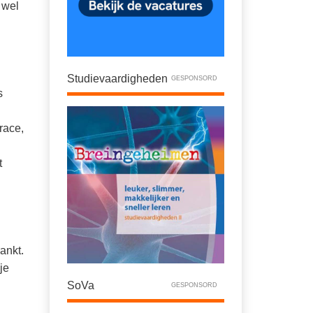
 wel
Studievaardigheden
GESPONSORD
s
race,
t
ankt.
je
SoVa
GESPONSORD