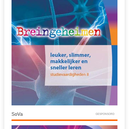
SoVa
GESPONSORD