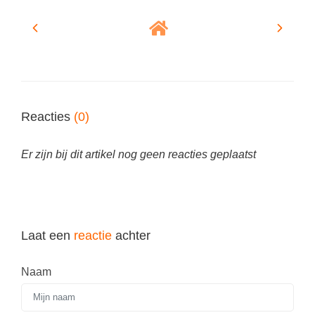
Spelletjes
Studieschuld & Hypotheek
Sprookjes
Middelbare school niveaus
Startpagina onderwijs
Studenten laptop
Tweede Wereldoorlog
Docentenplein nieuwsbrief
Reacties
(0)
Nieuwsbrief archief
Onderwijs CV
Er zijn bij dit artikel nog geen reacties geplaatst
Schoolvakanties
Huiswerkbegeleiding
Huiswerkbegeleider zoeken
Laat een
reactie
achter
Huiswerkbegeleider worden
Naam