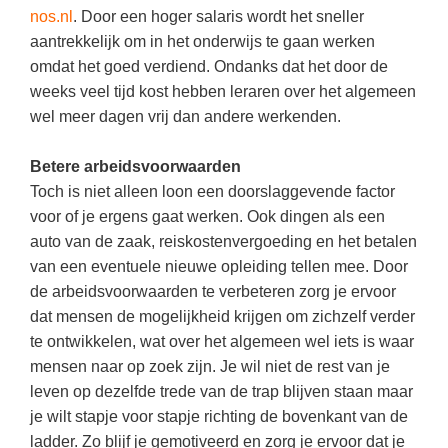
(hersen)onderzoek
nos.nl
. Door een hoger salaris wordt het sneller
Klassieke Talen
Meesterbaan onderwijsvacatures
aantrekkelijk om in het onderwijs te gaan werken
Letterkunde
omdat het goed verdiend. Ondanks dat het door de
LEERMETHODEN
weeks veel tijd kost hebben leraren over het algemeen
Levensbeschouwing
wel meer dagen vrij dan andere werkenden.
Maatschappijleer
Biologie
Betere arbeidsvoorwaarden
Muziek
Examentraining
Toch is niet alleen loon een doorslaggevende factor
Natuurkunde
Frans
voor of je ergens gaat werken. Ook dingen als een
Nederlands
auto van de zaak, reiskostenvergoeding en het betalen
Geschiedenis
van een eventuele nieuwe opleiding tellen mee. Door
Rekenen / Wiskunde
Media
de arbeidsvoorwaarden te verbeteren zorg je ervoor
Scheikunde
dat mensen de mogelijkheid krijgen om zichzelf verder
Nederlands
te ontwikkelen, wat over het algemeen wel iets is waar
Sociale vaardigheden
Rekenen
mensen naar op zoek zijn. Je wil niet de rest van je
Spaans
Sociale vaardigheden
leven op dezelfde trede van de trap blijven staan maar
je wilt stapje voor stapje richting de bovenkant van de
Studievaardigheden
Studievaardigheden
ladder. Zo blijf je gemotiveerd en zorg je ervoor dat je