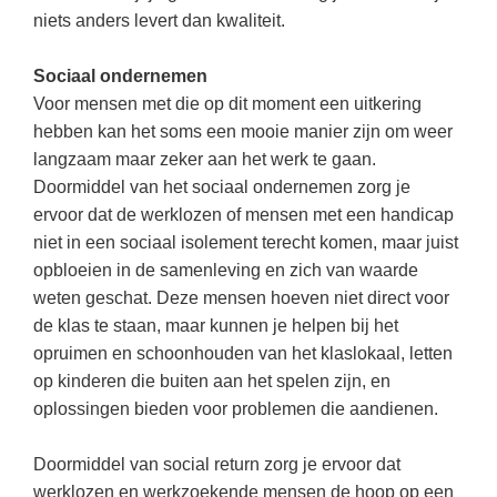
Techniek
Taalvaardigheden
niets anders levert dan kwaliteit.
Topografie
LESMATERIAAL
Sociaal ondernemen
Verkeer
Beeldende Vorming
Voor mensen met die op dit moment een uitkering
Verzorging
hebben kan het soms een mooie manier zijn om weer
Biologie
langzaam maar zeker aan het werk te gaan.
Geld PO
THEMA'S
Doormiddel van het sociaal ondernemen zorg je
ervoor dat de werklozen of mensen met een handicap
Geld VO
Budgetteren
niet in een sociaal isolement terecht komen, maar juist
Geschiedenis
opbloeien in de samenleving en zich van waarde
De boerderij
weten geschat. Deze mensen hoeven niet direct voor
Maatschappijleer
Duurzaamheid
de klas te staan, maar kunnen je helpen bij het
Orientatie
opruimen en schoonhouden van het klaslokaal, letten
Eerste wereldoorlog
Rekenen
op kinderen die buiten aan het spelen zijn, en
Evolutieleer
oplossingen bieden voor problemen die aandienen.
Sociale vaardigheden
Feest- en Gedenkdagen
Taalvaardigheid
Doormiddel van social return zorg je ervoor dat
Godsdienstonderwijs
werklozen en werkzoekende mensen de hoop op een