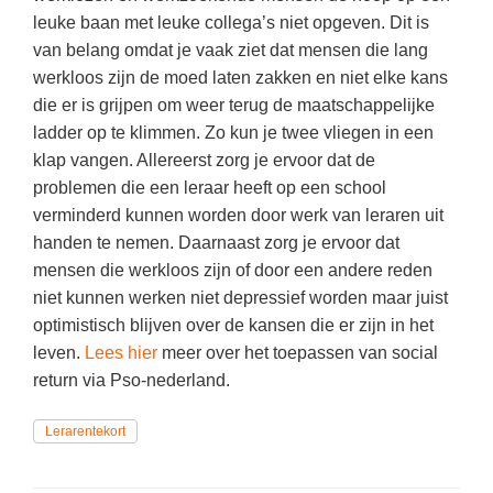
Vakoverstijgend
Kerstfeest
leuke baan met leuke collega’s niet opgeven. Dit is
Verzorging
van belang omdat je vaak ziet dat mensen die lang
Kinderboekenweek
werkloos zijn de moed laten zakken en niet elke kans
MEER...
Kleurplaten
die er is grijpen om weer terug de maatschappelijke
AI voor het onderwijs
ladder op te klimmen. Zo kun je twee vliegen in een
Mediawijsheid
klap vangen. Allereerst zorg je ervoor dat de
Kruiswoordpuzzels
Nieuws
problemen die een leraar heeft op een school
Onderwijslonen
verminderd kunnen worden door werk van leraren uit
Onderwijsprijs
handen te nemen. Daarnaast zorg je ervoor dat
Vrijeschoolonderwijs
Ruimte
mensen die werkloos zijn of door een andere reden
Montessori onderwijs
niet kunnen werken niet depressief worden maar juist
Schoolreisideeën
Jenaplanonderwijs
optimistisch blijven over de kansen die er zijn in het
Schoolspullen
leven.
Lees hier
meer over het toepassen van social
Daltononderwijs
return via Pso-nederland.
Seizoenen
Schoolspullen
Seksualiteit
Lerarentekort
Onderwijsvacatures
Sinterklaas
Afscheidstekst collega