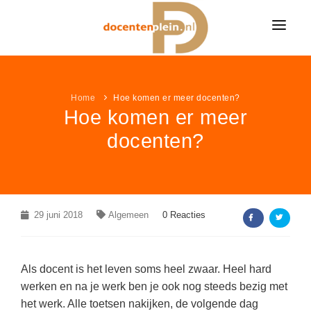
HOME
NIEUWS
Home
Hoe komen er meer docenten?
Hoe komen er meer
ONDERWIJSNIEUWS
LESIDEE
docenten?
Alle onderwijsnieuws
LESIDEE CATEGORIËN
VACATURES
Algemeen
Alle lesideeën
Bekijk alle onderwijsvacatures »
LEUK & LEERZAAM
Basisonderwijs
Algemeen
KLEURPLATEN
29 juni 2018
LINKPAGINA'S
Algemeen
0 Reacties
Voortgezet onderwijs
Basisonderwijs
VACATURES PER VAK
Alle kleurplaten
MEER...
Speciaal onderwijs
VAKKEN
Voortgezet onderwijs
VACATURES PER PLAATS
Boerderij kleurplaten
Als docent is het leven soms heel zwaar. Heel hard
NIEUWSDOSSIER
Speciaal onderwijs
AANBIEDINGEN
Aardrijkskunde / ANW
werken en na je werk ben je ook nog steeds bezig met
Sprookjes kleurplaten
het werk. Alle toetsen nakijken, de volgende dag
Pesten op school
LAATSTE LESIDEEËN
Bewegingsonderwijs