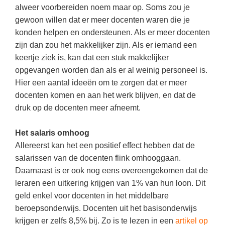
Kerst kleurplaten
Boek: Kleine werelden van het zonnestelsel
alweer voorbereiden noem maar op. Soms zou je
Digitaal onderwijs
Lespakket ‘Circulaire Economie - van
Biologie
gewoon willen dat er meer docenten waren die je
Leren met klassieke muziek
PUZZELS
verpakking tot nieuwe grondstof’
Cito toets
konden helpen en ondersteunen. Als er meer docenten
Burgerschap
Lasermachine voor het onderwijs
Woordpuzzels
Gastles Zeebenen in de klas
zijn dan zou het makkelijker zijn. Als er iemand een
Eindexamens
Ckv
Lasergraaf
keertje ziek is, kan dat een stuk makkelijker
Kruiswoordpuzzels
Cursus Leer het heelal begrijpen
iPad scholen
opgevangen worden dan als er al weinig personeel is.
Duits
Onderwijs opleidingen
Van verdunningscalculator tot
LEUK IN DE KLAS
Hier een aantal ideeën om te zorgen dat er meer
practicumvoorbereiding: gratis online
NIEUWSARCHIEF
Economie
Gratis lesmateriaal Dove self-esteem
docenten komen en aan het werk blijven, en dat de
hulpmiddelen voor science-docenten en
Raadsels
TOA's
Augustus 2026
druk op de docenten meer afneemt.
Engels
Ontdek Memo voor de onderbouw zelf!
Rebussen
DGM in de klas
Juli 2026
Filosofie
Maak uw leerlingen mediawijs!
Het salaris omhoog
Juni 2026
Frans
Allereerst kan het een positief effect hebben dat de
Rekentuin: altijd en overal rekenen oefenen
op je eigen niveau
salarissen van de docenten flink omhooggaan.
Mei 2026
Fries (Frysk)
Daarnaast is er ook nog eens overeengekomen dat de
Taalzee: adaptief oefenen en toetsen
April 2026
Geschiedenis
leraren een uitkering krijgen van 1% van hun loon. Dit
Theater als middel voor het aanleren van
geld enkel voor docenten in het middelbare
Handelswetenschappen
sociale vaardigheden
beroepsonderwijs. Docenten uit het basisonderwijs
Informatica
Lesmateriaal gebaseerd op
krijgen er zelfs 8,5% bij. Zo is te lezen in een
artikel op