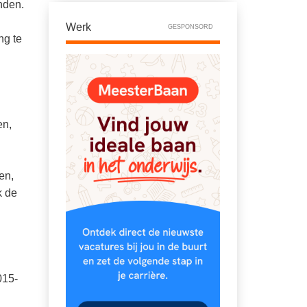
nden.
Werk
GESPONSORD
ng te
en,
en,
k de
015-