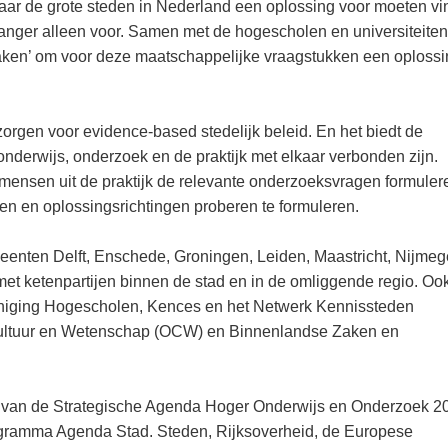
waar de grote steden in Nederland een oplossing voor moeten vi
anger alleen voor. Samen met de hogescholen en universiteiten
Maken’ om voor deze maatschappelijke vraagstukken een oplossi
rgen voor evidence-based stedelijk beleid. En het biedt de
nderwijs, onderzoek en de praktijk met elkaar verbonden zijn.
ensen uit de praktijk de relevante onderzoeksvragen formuler
n en oplossingsrichtingen proberen te formuleren.
eenten Delft, Enschede, Groningen, Leiden, Maastricht, Nijmeg
t ketenpartijen binnen de stad en in de omliggende regio. Oo
reniging Hogescholen, Kences en het Netwerk Kennissteden
Cultuur en Wetenschap (OCW) en Binnenlandse Zaken en
ng van de Strategische Agenda Hoger Onderwijs en Onderzoek 2
programma Agenda Stad. Steden, Rijksoverheid, de Europese