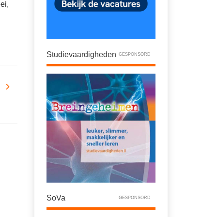
ei,
Studievaardigheden
GESPONSORD
SoVa
GESPONSORD