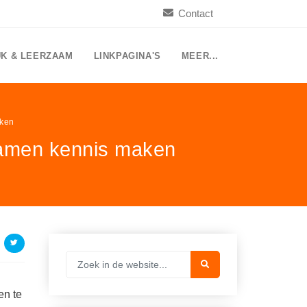
Contact
UK & LEERZAAM
LINKPAGINA'S
MEER...
aken
samen kennis maken
en te