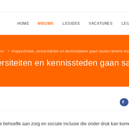
HOME
NIEUWS
LESIDEE
VACATURES
LE
me
Hogescholen, universiteiten en kennissteden gaan samen kennis m
ersiteiten en kennissteden gaan 
behoefte aan zorg en sociale inclusie die onder druk kan kom