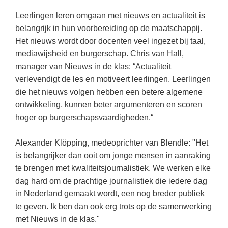
(hersen)onderzoek
Klassieke Talen
Den Haag
(46)
Leerlingen leren omgaan met nieuws en actualiteit is
Meesterbaan onderwijsvacatures
belangrijk in hun voorbereiding op de maatschappij.
Dordrecht
(36)
Letterkunde
Het nieuws wordt door docenten veel ingezet bij taal,
LEERMETHODEN
Lelystad
(19)
Levensbeschouwing
mediawijsheid en burgerschap. Chris van Hall,
Eindhoven
manager van Nieuws in de klas: “Actualiteit
(18)
Maatschappijleer
Biologie
verlevendigt de les en motiveert leerlingen. Leerlingen
Alkmaar
(18)
Muziek
Examentraining
die het nieuws volgen hebben een betere algemene
Zoetermeer
(17)
Natuurkunde
ontwikkeling, kunnen beter argumenteren en scoren
Frans
hoger op burgerschapsvaardigheden.“
Nederlands
Geschiedenis
Rekenen / Wiskunde
Alexander Klöpping, medeoprichter van Blendle: "Het
Media
is belangrijker dan ooit om jonge mensen in aanraking
Scheikunde
Nederlands
te brengen met kwaliteitsjournalistiek. We werken elke
Sociale vaardigheden
Rekenen
dag hard om de prachtige journalistiek die iedere dag
in Nederland gemaakt wordt, een nog breder publiek
Spaans
Sociale vaardigheden
te geven. Ik ben dan ook erg trots op de samenwerking
Studievaardigheden
Studievaardigheden
met Nieuws in de klas."