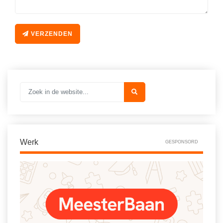
Spelletjes
Studieschuld & Hypotheek
Sprookjes
Middelbare school niveaus
VERZENDEN
Startpagina onderwijs
Studenten laptop
Tweede Wereldoorlog
Docentenplein nieuwsbrief
Nieuwsbrief archief
Onderwijs CV
Schoolvakanties
Huiswerkbegeleiding
Werk
GESPONSORD
Huiswerkbegeleider zoeken
Huiswerkbegeleider worden