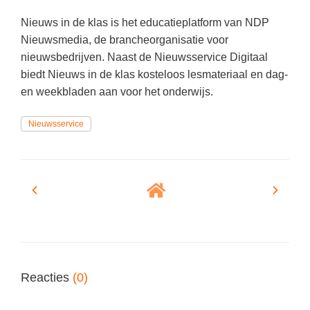
Techniek
Taalvaardigheden
Nieuws in de klas is het educatieplatform van NDP
Topografie
LESMATERIAAL
Nieuwsmedia, de brancheorganisatie voor
Verkeer
nieuwsbedrijven. Naast de Nieuwsservice Digitaal
Beeldende Vorming
biedt Nieuws in de klas kosteloos lesmateriaal en dag-
Verzorging
Biologie
en weekbladen aan voor het onderwijs.
Geld PO
THEMA'S
Nieuwsservice
Geld VO
Budgetteren
Geschiedenis
De boerderij
Maatschappijleer
Duurzaamheid
Orientatie
Eerste wereldoorlog
Rekenen
Evolutieleer
Sociale vaardigheden
Feest- en Gedenkdagen
Reacties
(0)
Taalvaardigheid
Godsdienstonderwijs