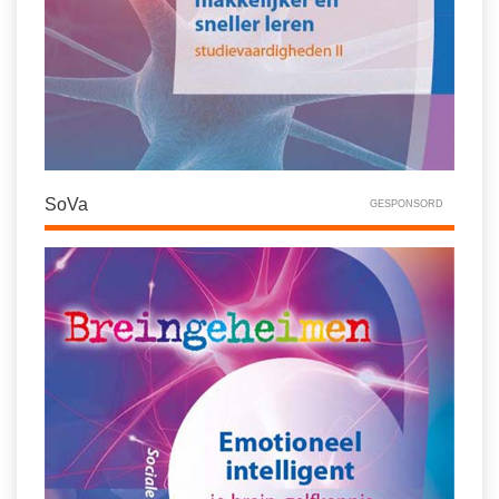
SoVa
GESPONSORD