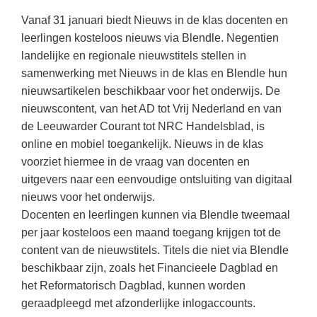
Kerst kleurplaten
Boek: Kleine werelden van het zonnestelsel
Digitaal onderwijs
Vanaf 31 januari biedt Nieuws in de klas docenten en
Lespakket ‘Circulaire Economie - van
Frans
(34)
Biologie
Leren met klassieke muziek
PUZZELS
verpakking tot nieuwe grondstof’
leerlingen kosteloos nieuws via Blendle. Negentien
Cito toets
Open vacature
(29)
Burgerschap
Lasermachine voor het onderwijs
landelijke en regionale nieuwstitels stellen in
Woordpuzzels
Gastles Zeebenen in de klas
Eindexamens
samenwerking met Nieuws in de klas en Blendle hun
Techniek
(29)
Ckv
Lasergraaf
Kruiswoordpuzzels
Cursus Leer het heelal begrijpen
nieuwsartikelen beschikbaar voor het onderwijs. De
iPad scholen
Engels
(27)
Duits
Onderwijs opleidingen
nieuwscontent, van het AD tot Vrij Nederland en van
Van verdunningscalculator tot
LEUK IN DE KLAS
practicumvoorbereiding: gratis online
NIEUWSARCHIEF
Duits
de Leeuwarder Courant tot NRC Handelsblad, is
(23)
Economie
Gratis lesmateriaal Dove self-esteem
hulpmiddelen voor science-docenten en
Raadsels
online en mobiel toegankelijk. Nieuws in de klas
TOA's
Augustus 2026
Lichamelijke opvoeding
(20)
Engels
Ontdek Memo voor de onderbouw zelf!
voorziet hiermee in de vraag van docenten en
Rebussen
DGM in de klas
Juli 2026
Economie
(18)
Filosofie
uitgevers naar een eenvoudige ontsluiting van digitaal
Maak uw leerlingen mediawijs!
nieuws voor het onderwijs.
Juni 2026
Frans
VACATURES PER PLAATS
Rekentuin: altijd en overal rekenen oefenen
Docenten en leerlingen kunnen via Blendle tweemaal
op je eigen niveau
Mei 2026
Fries (Frysk)
Amsterdam
(91)
per jaar kosteloos een maand toegang krijgen tot de
Taalzee: adaptief oefenen en toetsen
content van de nieuwstitels. Titels die niet via Blendle
April 2026
Geschiedenis
Rotterdam
(68)
beschikbaar zijn, zoals het Financieele Dagblad en
Theater als middel voor het aanleren van
Handelswetenschappen
Almere
sociale vaardigheden
(49)
het Reformatorisch Dagblad, kunnen worden
geraadpleegd met afzonderlijke inlogaccounts.
Informatica
Utrecht
Lesmateriaal gebaseerd op
(47)