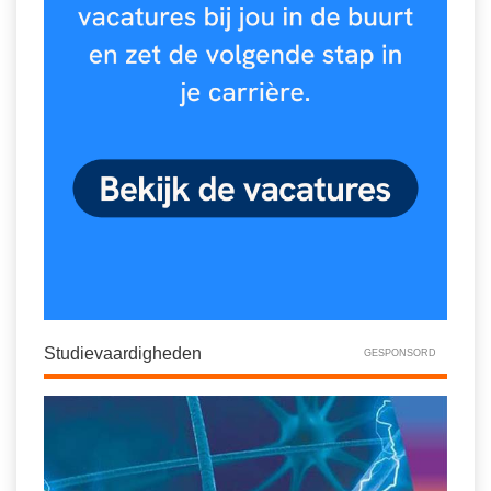
Spelletjes
Studieschuld & Hypotheek
Sprookjes
Middelbare school niveaus
Startpagina onderwijs
Studenten laptop
Tweede Wereldoorlog
Docentenplein nieuwsbrief
Nieuwsbrief archief
Onderwijs CV
Schoolvakanties
Huiswerkbegeleiding
Huiswerkbegeleider zoeken
Studievaardigheden
GESPONSORD
Huiswerkbegeleider worden