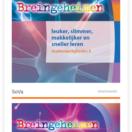
SoVa
GESPONSORD