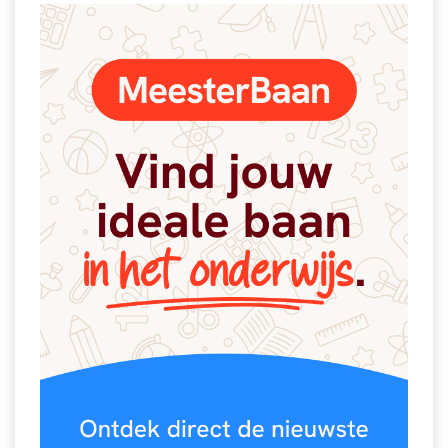
Vakoverstijgend
Kerstfeest
Verzorging
Kinderboekenweek
MEER...
Kleurplaten
AI voor het onderwijs
Mediawijsheid
Kruiswoordpuzzels
Nieuws
Onderwijslonen
Onderwijsprijs
Vrijeschoolonderwijs
Ruimte
Montessori onderwijs
Schoolreisideeën
Jenaplanonderwijs
Schoolspullen
Daltononderwijs
Seizoenen
Schoolspullen
Seksualiteit
Onderwijsvacatures
Sinterklaas
Afscheidstekst collega