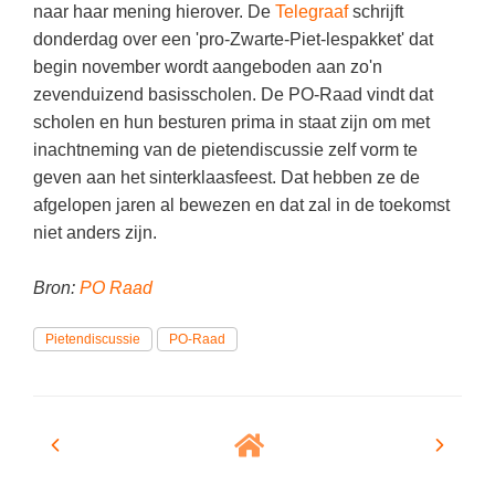
Kerst kleurplaten
Boek: Kleine werelden van het zonnestelsel
naar haar mening hierover. De
Telegraaf
schrijft
Digitaal onderwijs
Lespakket ‘Circulaire Economie - van
Frans
(34)
donderdag over een 'pro-Zwarte-Piet-lespakket' dat
Biologie
Leren met klassieke muziek
PUZZELS
verpakking tot nieuwe grondstof’
begin november wordt aangeboden aan zo'n
Cito toets
Techniek
(29)
Burgerschap
Lasermachine voor het onderwijs
Woordpuzzels
zevenduizend basisscholen. De PO-Raad vindt dat
Gastles Zeebenen in de klas
Eindexamens
Open vacature
(29)
Ckv
scholen en hun besturen prima in staat zijn om met
Lasergraaf
Kruiswoordpuzzels
Cursus Leer het heelal begrijpen
inachtneming van de pietendiscussie zelf vorm te
iPad scholen
Engels
(27)
Duits
Onderwijs opleidingen
Van verdunningscalculator tot
LEUK IN DE KLAS
geven aan het sinterklaasfeest. Dat hebben ze de
practicumvoorbereiding: gratis online
NIEUWSARCHIEF
Duits
(23)
Economie
afgelopen jaren al bewezen en dat zal in de toekomst
Gratis lesmateriaal Dove self-esteem
hulpmiddelen voor science-docenten en
Raadsels
TOA's
niet anders zijn.
Augustus 2026
Lichamelijke opvoeding
(20)
Engels
Ontdek Memo voor de onderbouw zelf!
Rebussen
DGM in de klas
Juli 2026
Economie
(18)
Filosofie
Maak uw leerlingen mediawijs!
Bron:
PO Raad
Juni 2026
Frans
VACATURES PER PLAATS
Rekentuin: altijd en overal rekenen oefenen
Pietendiscussie
PO-Raad
op je eigen niveau
Mei 2026
Fries (Frysk)
Amsterdam
(91)
Taalzee: adaptief oefenen en toetsen
April 2026
Geschiedenis
Rotterdam
(68)
Theater als middel voor het aanleren van
Handelswetenschappen
Almere
sociale vaardigheden
(49)
Informatica
Utrecht
Lesmateriaal gebaseerd op
(47)