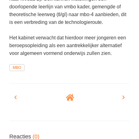
(hersen)onderzoek
Klassieke Talen
doorlopende leerlijn van vmbo kader, gemengde of
Almere
(23)
Meesterbaan onderwijsvacatures
theoretische leerweg (tl/gl) naar mbo-4 aanbieden, dit
Dordrecht
(21)
Letterkunde
is een verbreding van de technologieroute.
LEERMETHODEN
Eindhoven
(13)
Levensbeschouwing
Het kabinet verwacht dat hierdoor meer jongeren een
Zoetermeer
(13)
Maatschappijleer
Biologie
beroepsopleiding als een aantrekkelijker alternatief
Amersfoort
(11)
Muziek
voor algemeen vormend onderwijs zullen zien.
Examentraining
Apeldoorn
(10)
Natuurkunde
Frans
MBO
Nederlands
Geschiedenis
Rekenen / Wiskunde
Media
Scheikunde
Nederlands
Sociale vaardigheden
Rekenen
Spaans
Sociale vaardigheden
Studievaardigheden
Studievaardigheden
Reacties
(0)