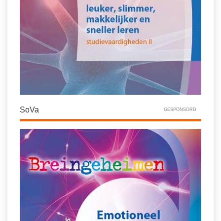
SoVa
GESPONSORD