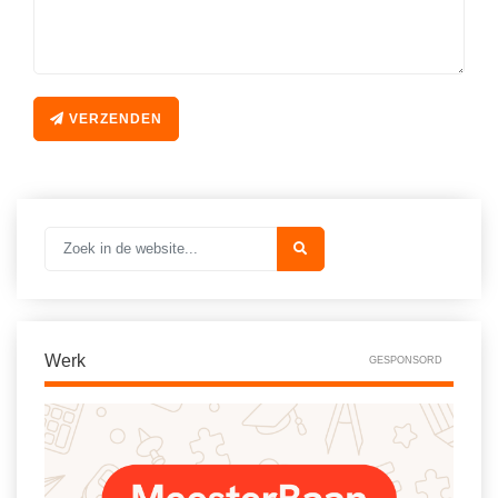
Vakoverstijgend
Kerstfeest
Verzorging
Kinderboekenweek
MEER...
Kleurplaten
VERZENDEN
AI voor het onderwijs
Mediawijsheid
Kruiswoordpuzzels
Nieuws
Onderwijslonen
Onderwijsprijs
Vrijeschoolonderwijs
Ruimte
Montessori onderwijs
Schoolreisideeën
Jenaplanonderwijs
Schoolspullen
Werk
GESPONSORD
Daltononderwijs
Seizoenen
Schoolspullen
Seksualiteit
Onderwijsvacatures
Sinterklaas
Afscheidstekst collega