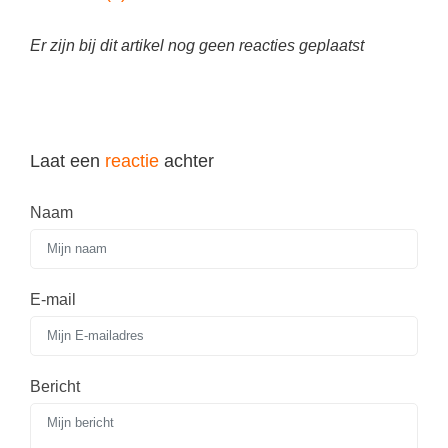
Techniek
Taalvaardigheden
Topografie
Er zijn bij dit artikel nog geen reacties geplaatst
LESMATERIAAL
Verkeer
Beeldende Vorming
Verzorging
Biologie
Laat een
reactie
achter
Geld PO
THEMA'S
Geld VO
Naam
Budgetteren
Geschiedenis
De boerderij
Maatschappijleer
Duurzaamheid
E-mail
Orientatie
Eerste wereldoorlog
Rekenen
Evolutieleer
Sociale vaardigheden
Bericht
Feest- en Gedenkdagen
Taalvaardigheid
Godsdienstonderwijs