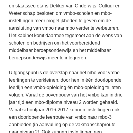
Kerst kleurplaten
Boek: Kleine werelden van het zonnestelsel
en staatssecretaris Dekker van Onderwijs, Cultuur en
Digitaal onderwijs
Lespakket ‘Circulaire Economie - van
Frans
(22)
Biologie
Leren met klassieke muziek
Wetenschap besloten om vmbo-scholen en mbo-
PUZZELS
verpakking tot nieuwe grondstof’
Cito toets
instellingen meer mogelijkheden te geven om de
Engels
(18)
Burgerschap
Lasermachine voor het onderwijs
Woordpuzzels
Gastles Zeebenen in de klas
aansluiting van vmbo naar mbo verder te verbeteren.
Eindexamens
Techniek
(17)
Ckv
Lasergraaf
Kruiswoordpuzzels
Het kabinet komt daarmee tegemoet aan de wens van
Cursus Leer het heelal begrijpen
iPad scholen
Open vacature
(16)
Duits
scholen en bedrijven om het voorbereidend
Onderwijs opleidingen
Van verdunningscalculator tot
LEUK IN DE KLAS
middelbaar beroepsonderwijs en het middelbaar
practicumvoorbereiding: gratis online
NIEUWSARCHIEF
Duits
(15)
Economie
Gratis lesmateriaal Dove self-esteem
hulpmiddelen voor science-docenten en
Raadsels
beroepsonderwijs meer te integreren.
TOA's
Augustus 2026
Lichamelijke opvoeding
(13)
Engels
Ontdek Memo voor de onderbouw zelf!
Rebussen
DGM in de klas
Uitgangspunt is de overstap naar het mbo voor vmbo-
Juli 2026
Economie
(12)
Filosofie
Maak uw leerlingen mediawijs!
leerlingen te verkleinen, door hen in één doorlopende
Juni 2026
Frans
VACATURES PER PLAATS
Rekentuin: altijd en overal rekenen oefenen
leerlijn een vmbo-opleiding én mbo-opleiding te laten
op je eigen niveau
volgen. Vanaf de bovenbouw van het vmbo kan in drie
Mei 2026
Fries (Frysk)
Amsterdam
(56)
jaar tijd een mbo-diploma niveau 2 worden gehaald.
Taalzee: adaptief oefenen en toetsen
April 2026
Geschiedenis
Rotterdam
(42)
Vanaf schooljaar 2016-2017 kunnen instellingen ook
Theater als middel voor het aanleren van
een doorlopende leerroute van vmbo naar mbo-3
Handelswetenschappen
Den Haag
sociale vaardigheden
(34)
aanbieden (in aanvulling op de vakmanschaproute
Informatica
Utrecht
Lesmateriaal gebaseerd op
(26)
naar niveau 2). Ook kunnen instellingen een