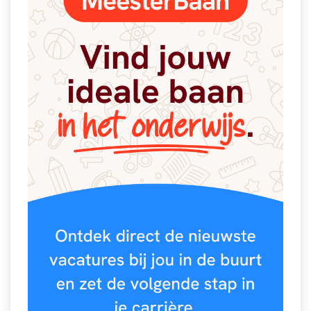
Spelletjes
Studieschuld & Hypotheek
Sprookjes
Middelbare school niveaus
Startpagina onderwijs
Studenten laptop
Tweede Wereldoorlog
Docentenplein nieuwsbrief
Nieuwsbrief archief
Onderwijs CV
Schoolvakanties
Huiswerkbegeleiding
Huiswerkbegeleider zoeken
Huiswerkbegeleider worden