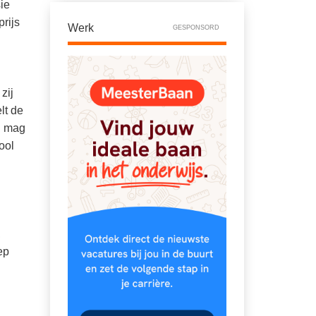
ie
rijs
Werk
GESPONSORD
zij
lt de
l mag
ool
,
ep