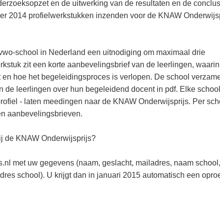
onderzoeksopzet en de uitwerking van de resultaten en de conclus
ember 2014 profielwerkstukken inzenden voor de KNAW Onderwijsp
 vwo-school in Nederland een uitnodiging om maximaal drie
rkstuk zit een korte aanbevelingsbrief van de leerlingen, waarin 
 en hoe het begeleidingsproces is verlopen. De school verzame
 de leerlingen over hun begeleidend docent in pdf. Elke schoo
 profiel - laten meedingen naar de KNAW Onderwijsprijs. Per sch
en aanbevelingsbrieven.
ij de KNAW Onderwijsprijs?
s.nl met uw gegevens (naam, geslacht, mailadres, naam school
es school). U krijgt dan in januari 2015 automatisch een opro