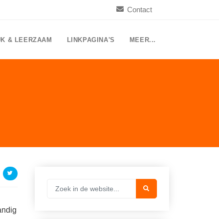
Contact
UK & LEERZAAM
LINKPAGINA'S
MEER...
andig