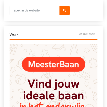
Vakoverstijgend
Kerstfeest
Verzorging
Kinderboekenweek
MEER...
Kleurplaten
AI voor het onderwijs
Mediawijsheid
Werk
GESPONSORD
Kruiswoordpuzzels
Nieuws
Onderwijslonen
Onderwijsprijs
Vrijeschoolonderwijs
Ruimte
Montessori onderwijs
Schoolreisideeën
Jenaplanonderwijs
Schoolspullen
Daltononderwijs
Seizoenen
Schoolspullen
Seksualiteit
Onderwijsvacatures
Sinterklaas
Afscheidstekst collega