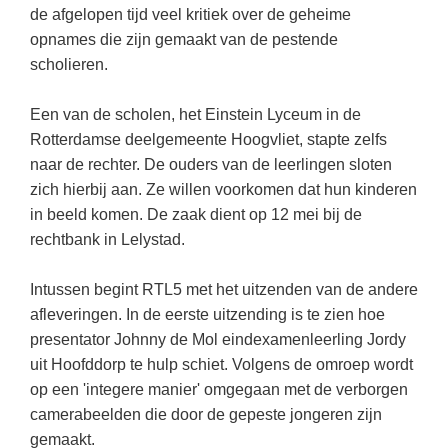
Kerst kleurplaten
Boek: Kleine werelden van het zonnestelsel
de afgelopen tijd veel kritiek over de geheime
Digitaal onderwijs
Lespakket ‘Circulaire Economie - van
Frans
(31)
Biologie
opnames die zijn gemaakt van de pestende
Leren met klassieke muziek
PUZZELS
verpakking tot nieuwe grondstof’
Cito toets
scholieren.
Techniek
(28)
Burgerschap
Lasermachine voor het onderwijs
Woordpuzzels
Gastles Zeebenen in de klas
Eindexamens
Open vacature
(27)
Ckv
Lasergraaf
Een van de scholen, het Einstein Lyceum in de
Kruiswoordpuzzels
Cursus Leer het heelal begrijpen
iPad scholen
Rotterdamse deelgemeente Hoogvliet, stapte zelfs
Engels
(24)
Duits
Onderwijs opleidingen
Van verdunningscalculator tot
LEUK IN DE KLAS
naar de rechter. De ouders van de leerlingen sloten
practicumvoorbereiding: gratis online
NIEUWSARCHIEF
Duits
(21)
Economie
Gratis lesmateriaal Dove self-esteem
zich hierbij aan. Ze willen voorkomen dat hun kinderen
hulpmiddelen voor science-docenten en
Raadsels
TOA's
Augustus 2026
Lichamelijke opvoeding
in beeld komen. De zaak dient op 12 mei bij de
(19)
Engels
Ontdek Memo voor de onderbouw zelf!
Rebussen
rechtbank in Lelystad.
DGM in de klas
Juli 2026
Economie
(17)
Filosofie
Maak uw leerlingen mediawijs!
Juni 2026
Frans
Intussen begint RTL5 met het uitzenden van de andere
VACATURES PER PLAATS
Rekentuin: altijd en overal rekenen oefenen
op je eigen niveau
afleveringen. In de eerste uitzending is te zien hoe
Mei 2026
Fries (Frysk)
Amsterdam
(66)
presentator Johnny de Mol eindexamenleerling Jordy
Taalzee: adaptief oefenen en toetsen
April 2026
Geschiedenis
Rotterdam
(64)
uit Hoofddorp te hulp schiet. Volgens de omroep wordt
Theater als middel voor het aanleren van
op een 'integere manier' omgegaan met de verborgen
Handelswetenschappen
Almere
sociale vaardigheden
(49)
camerabeelden die door de gepeste jongeren zijn
Informatica
Utrecht
Lesmateriaal gebaseerd op
(45)
gemaakt.