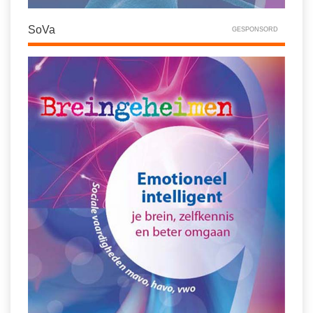
SoVa
GESPONSORD