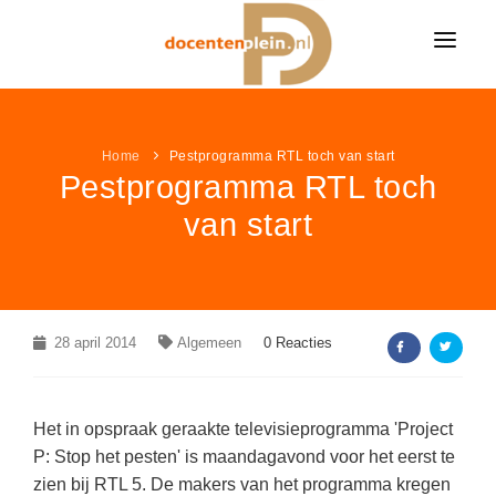
HOME
NIEUWS
Home
Pestprogramma RTL toch van start
Pestprogramma RTL toch
ONDERWIJSNIEUWS
LESIDEE
van start
Alle onderwijsnieuws
LESIDEE CATEGORIËN
VACATURES
Algemeen
Alle lesideeën
Bekijk alle onderwijsvacatures »
LEUK & LEERZAAM
Basisonderwijs
Algemeen
KLEURPLATEN
28 april 2014
LINKPAGINA'S
Algemeen
0 Reacties
Voortgezet onderwijs
Basisonderwijs
VACATURES PER VAK
Alle kleurplaten
MEER...
Speciaal onderwijs
VAKKEN
Voortgezet onderwijs
Groepsleerkracht
(337)
Boerderij kleurplaten
Het in opspraak geraakte televisieprogramma 'Project
NIEUWSDOSSIER
Speciaal onderwijs
AANBIEDINGEN
Nederlands
(77)
Aardrijkskunde / ANW
P: Stop het pesten' is maandagavond voor het eerst te
Sprookjes kleurplaten
zien bij RTL 5. De makers van het programma kregen
Pesten op school
LAATSTE LESIDEEËN
Wiskunde
(41)
Bewegingsonderwijs