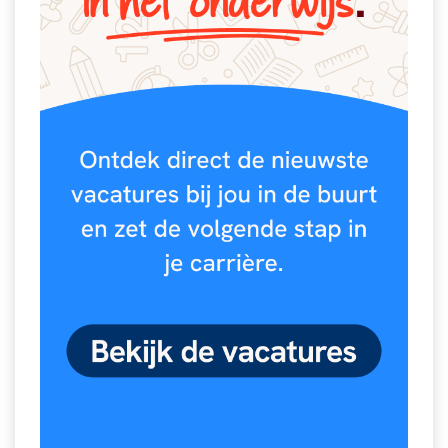
Spelletjes
Studieschuld & Hypotheek
Sprookjes
Middelbare school niveaus
Startpagina onderwijs
Studenten laptop
Tweede Wereldoorlog
Docentenplein nieuwsbrief
Nieuwsbrief archief
Onderwijs CV
Schoolvakanties
Huiswerkbegeleiding
Huiswerkbegeleider zoeken
Huiswerkbegeleider worden