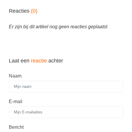
Techniek
Taalvaardigheden
Reacties
(0)
Topografie
LESMATERIAAL
Verkeer
Beeldende Vorming
Er zijn bij dit artikel nog geen reacties geplaatst
Verzorging
Biologie
Geld PO
THEMA'S
Geld VO
Laat een
reactie
achter
Budgetteren
Geschiedenis
De boerderij
Naam
Maatschappijleer
Duurzaamheid
Orientatie
Eerste wereldoorlog
Rekenen
E-mail
Evolutieleer
Sociale vaardigheden
Feest- en Gedenkdagen
Taalvaardigheid
Bericht
Godsdienstonderwijs