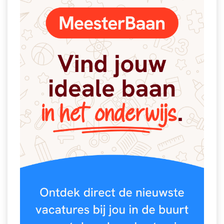
Spelletjes
Studieschuld & Hypotheek
Sprookjes
Middelbare school niveaus
Startpagina onderwijs
Studenten laptop
Tweede Wereldoorlog
Docentenplein nieuwsbrief
Nieuwsbrief archief
Onderwijs CV
Schoolvakanties
Huiswerkbegeleiding
Huiswerkbegeleider zoeken
Huiswerkbegeleider worden