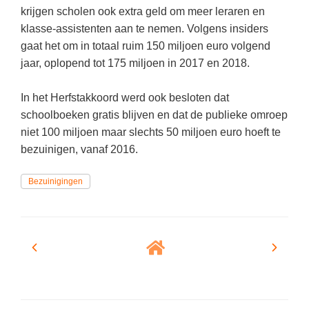
(hersen)onderzoek
krijgen scholen ook extra geld om meer leraren en
Klassieke Talen
Almere
(23)
Meesterbaan onderwijsvacatures
klasse-assistenten aan te nemen. Volgens insiders
Dordrecht
(21)
Letterkunde
gaat het om in totaal ruim 150 miljoen euro volgend
LEERMETHODEN
jaar, oplopend tot 175 miljoen in 2017 en 2018.
Zoetermeer
(13)
Levensbeschouwing
Eindhoven
(13)
Maatschappijleer
Biologie
In het Herfstakkoord werd ook besloten dat
Amersfoort
schoolboeken gratis blijven en dat de publieke omroep
(11)
Muziek
Examentraining
niet 100 miljoen maar slechts 50 miljoen euro hoeft te
Lelystad
(10)
Natuurkunde
Frans
bezuinigen, vanaf 2016.
Nederlands
Geschiedenis
Bezuinigingen
Rekenen / Wiskunde
Media
Scheikunde
Nederlands
Sociale vaardigheden
Rekenen
Spaans
Sociale vaardigheden
Studievaardigheden
Studievaardigheden