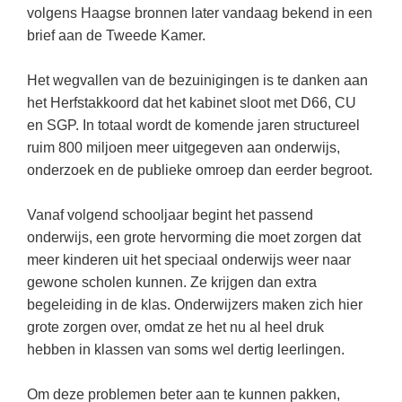
Kerst kleurplaten
Boek: Kleine werelden van het zonnestelsel
volgens Haagse bronnen later vandaag bekend in een
Digitaal onderwijs
Lespakket ‘Circulaire Economie - van
Frans
(22)
Biologie
brief aan de Tweede Kamer.
Leren met klassieke muziek
PUZZELS
verpakking tot nieuwe grondstof’
Cito toets
Engels
(18)
Burgerschap
Lasermachine voor het onderwijs
Woordpuzzels
Gastles Zeebenen in de klas
Het wegvallen van de bezuinigingen is te danken aan
Eindexamens
Techniek
(17)
Ckv
Lasergraaf
het Herfstakkoord dat het kabinet sloot met D66, CU
Kruiswoordpuzzels
Cursus Leer het heelal begrijpen
iPad scholen
en SGP. In totaal wordt de komende jaren structureel
Open vacature
(16)
Duits
Onderwijs opleidingen
Van verdunningscalculator tot
LEUK IN DE KLAS
ruim 800 miljoen meer uitgegeven aan onderwijs,
practicumvoorbereiding: gratis online
NIEUWSARCHIEF
Duits
(15)
Economie
Gratis lesmateriaal Dove self-esteem
onderzoek en de publieke omroep dan eerder begroot.
hulpmiddelen voor science-docenten en
Raadsels
TOA's
Augustus 2026
Lichamelijke opvoeding
(13)
Engels
Ontdek Memo voor de onderbouw zelf!
Rebussen
Vanaf volgend schooljaar begint het passend
DGM in de klas
Juli 2026
Economie
(12)
Filosofie
Maak uw leerlingen mediawijs!
onderwijs, een grote hervorming die moet zorgen dat
Juni 2026
Frans
meer kinderen uit het speciaal onderwijs weer naar
VACATURES PER PLAATS
Rekentuin: altijd en overal rekenen oefenen
op je eigen niveau
gewone scholen kunnen. Ze krijgen dan extra
Mei 2026
Fries (Frysk)
Amsterdam
(56)
begeleiding in de klas. Onderwijzers maken zich hier
Taalzee: adaptief oefenen en toetsen
April 2026
Geschiedenis
Rotterdam
(42)
grote zorgen over, omdat ze het nu al heel druk
Theater als middel voor het aanleren van
hebben in klassen van soms wel dertig leerlingen.
Handelswetenschappen
Den Haag
sociale vaardigheden
(34)
Informatica
Utrecht
Lesmateriaal gebaseerd op
(26)
Om deze problemen beter aan te kunnen pakken,