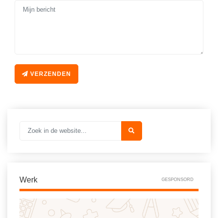
Vakoverstijgend
Kerstfeest
Verzorging
Kinderboekenweek
MEER...
Kleurplaten
AI voor het onderwijs
Mediawijsheid
Kruiswoordpuzzels
VERZENDEN
Nieuws
Onderwijslonen
Onderwijsprijs
Vrijeschoolonderwijs
Ruimte
Montessori onderwijs
Schoolreisideeën
Jenaplanonderwijs
Schoolspullen
Daltononderwijs
Seizoenen
Schoolspullen
Werk
GESPONSORD
Seksualiteit
Onderwijsvacatures
Sinterklaas
Afscheidstekst collega