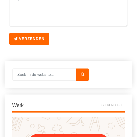
Vakoverstijgend
Kerstfeest
Verzorging
Kinderboekenweek
MEER...
Kleurplaten
AI voor het onderwijs
Mediawijsheid
VERZENDEN
Kruiswoordpuzzels
Nieuws
Onderwijslonen
Onderwijsprijs
Vrijeschoolonderwijs
Ruimte
Montessori onderwijs
Schoolreisideeën
Jenaplanonderwijs
Schoolspullen
Daltononderwijs
Werk
Seizoenen
GESPONSORD
Schoolspullen
Seksualiteit
Onderwijsvacatures
Sinterklaas
Afscheidstekst collega