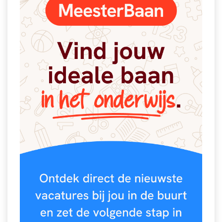
Spelletjes
Studieschuld & Hypotheek
Sprookjes
Middelbare school niveaus
Startpagina onderwijs
Studenten laptop
Tweede Wereldoorlog
Docentenplein nieuwsbrief
Nieuwsbrief archief
Onderwijs CV
Schoolvakanties
Huiswerkbegeleiding
Huiswerkbegeleider zoeken
Huiswerkbegeleider worden