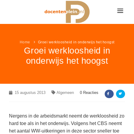
HOME
NIEUWS
Home
Groei werkloosheid in onderwijs het hoogst
Groei werkloosheid in
ONDERWIJSNIEUWS
LESIDEE
onderwijs het hoogst
Alle onderwijsnieuws
LESIDEE CATEGORIËN
VACATURES
Algemeen
Alle lesideeën
Bekijk alle onderwijsvacatures »
LEUK & LEERZAAM
Basisonderwijs
Algemeen
KLEURPLATEN
15 augustus 2013
LINKPAGINA'S
Algemeen
0 Reacties
Voortgezet onderwijs
Basisonderwijs
VACATURES PER VAK
Alle kleurplaten
MEER...
Speciaal onderwijs
VAKKEN
Voortgezet onderwijs
VACATURES PER PLAATS
Boerderij kleurplaten
Nergens in de arbeidsmarkt neemt de werkloosheid zo
NIEUWSDOSSIER
Speciaal onderwijs
AANBIEDINGEN
Aardrijkskunde / ANW
hard toe als in het onderwijs. Volgens het CBS neemt
Sprookjes kleurplaten
het aantal WW-uitkeringen in deze sector sneller toe
Pesten op school
LAATSTE LESIDEEËN
Bewegingsonderwijs