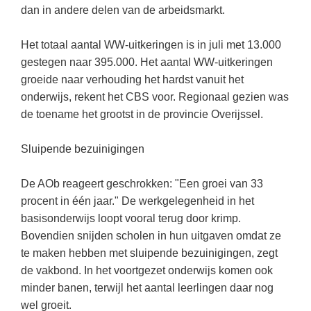
Kerst kleurplaten
Boek: Kleine werelden van het zonnestelsel
dan in andere delen van de arbeidsmarkt.
Digitaal onderwijs
Lespakket ‘Circulaire Economie - van
Biologie
Leren met klassieke muziek
PUZZELS
verpakking tot nieuwe grondstof’
Cito toets
Het totaal aantal WW-uitkeringen is in juli met 13.000
Burgerschap
Lasermachine voor het onderwijs
Woordpuzzels
Gastles Zeebenen in de klas
gestegen naar 395.000. Het aantal WW-uitkeringen
Eindexamens
Ckv
Lasergraaf
groeide naar verhouding het hardst vanuit het
Kruiswoordpuzzels
Cursus Leer het heelal begrijpen
iPad scholen
onderwijs, rekent het CBS voor. Regionaal gezien was
Duits
Onderwijs opleidingen
Van verdunningscalculator tot
LEUK IN DE KLAS
de toename het grootst in de provincie Overijssel.
practicumvoorbereiding: gratis online
NIEUWSARCHIEF
Economie
Gratis lesmateriaal Dove self-esteem
hulpmiddelen voor science-docenten en
Raadsels
TOA's
Augustus 2026
Sluipende bezuinigingen
Engels
Ontdek Memo voor de onderbouw zelf!
Rebussen
DGM in de klas
Juli 2026
Filosofie
Maak uw leerlingen mediawijs!
De AOb reageert geschrokken: "Een groei van 33
Juni 2026
Frans
procent in één jaar." De werkgelegenheid in het
Rekentuin: altijd en overal rekenen oefenen
op je eigen niveau
basisonderwijs loopt vooral terug door krimp.
Mei 2026
Fries (Frysk)
Bovendien snijden scholen in hun uitgaven omdat ze
Taalzee: adaptief oefenen en toetsen
April 2026
Geschiedenis
te maken hebben met sluipende bezuinigingen, zegt
Theater als middel voor het aanleren van
de vakbond. In het voortgezet onderwijs komen ook
Handelswetenschappen
sociale vaardigheden
minder banen, terwijl het aantal leerlingen daar nog
Informatica
Lesmateriaal gebaseerd op
wel groeit.