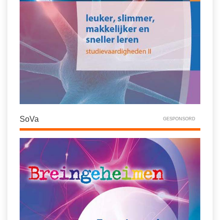
SoVa
GESPONSORD