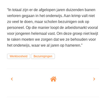
(hersen)onderzoek
Klassieke Talen
Meesterbaan onderwijsvacatures
“In totaal zijn er de afgelopen jaren duizenden banen
Letterkunde
verloren gegaan in het onderwijs. Aan krimp valt niet
LEERMETHODEN
zo veel te doen, maar scholen bezuinigen ook op
Levensbeschouwing
personeel. Op die manier loopt de arbeidsmarkt vooral
Maatschappijleer
Biologie
voor jongeren helemaal vast. Om deze groep niet kwijt
te raken moeten we zorgen dat we ze behouden voor
Muziek
Examentraining
het onderwijs, waar we al jaren op hameren.”
Natuurkunde
Frans
Werkloosheid
Nederlands
Bezuinigingen
Geschiedenis
Rekenen / Wiskunde
Media
Scheikunde
Nederlands
Sociale vaardigheden
Rekenen
Spaans
Sociale vaardigheden
Studievaardigheden
Studievaardigheden