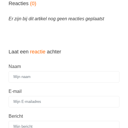
Techniek
Reacties
(0)
Taalvaardigheden
Topografie
LESMATERIAAL
Er zijn bij dit artikel nog geen reacties geplaatst
Verkeer
Beeldende Vorming
Verzorging
Biologie
Geld PO
THEMA'S
Laat een
reactie
achter
Geld VO
Budgetteren
Naam
Geschiedenis
De boerderij
Maatschappijleer
Duurzaamheid
Orientatie
E-mail
Eerste wereldoorlog
Rekenen
Evolutieleer
Sociale vaardigheden
Feest- en Gedenkdagen
Bericht
Taalvaardigheid
Godsdienstonderwijs