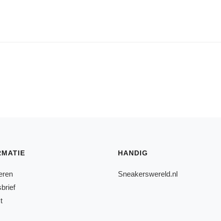
RMATIE
HANDIG
eren
Sneakerswereld.nl
brief
t