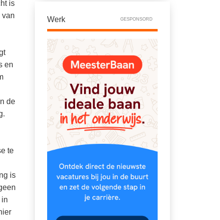
ht is
n van
Werk
GESPONSORD
gt
s en
m
in de
g.
e te
ng is
 geen
 in
hier