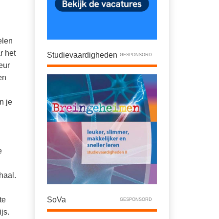
elen
r het
Studievaardigheden
GESPONSORD
eur
en
n je
e
haal.
te
SoVa
GESPONSORD
js.