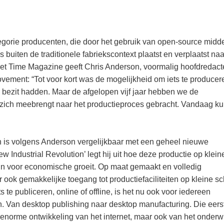
egorie producenten, die door het gebruik van open-source midd
buiten de traditionele fabriekscontext plaatst en verplaatst naa
met Time Magazine geeft Chris Anderson, voormalig hoofdredact
vement: “Tot voor kort was de mogelijkheid om iets te producer
bezit hadden. Maar de afgelopen vijf jaar hebben we de
 zich meebrengt naar het productieproces gebracht. Vandaag ku
 is volgens Anderson vergelijkbaar met een geheel nieuwe
ew Industrial Revolution’ legt hij uit hoe deze productie op klein
ijn voor economische groeit. Op maat gemaakt en volledig
 ook gemakkelijke toegang tot productiefaciliteiten op kleine sc
 te publiceren, online of offline, is het nu ook voor iedereen
n. Van desktop publishing naar desktop manufacturing. Die eers
 enorme ontwikkeling van het internet, maar ook van het onderwi