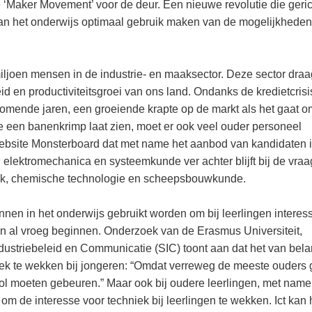
de ‘Maker Movement’ voor de deur. Een nieuwe revolutie die geric
oe kan het onderwijs optimaal gebruik maken van de mogelijkhede
joen mensen in de industrie- en maaksector. Deze sector draa
id en productiviteitsgroei van ons land. Ondanks de kredietcrisi
komende jaren, een groeiende krapte op de markt als het gaat o
 een banenkrimp laat zien, moet er ook veel ouder personeel
ebsite Monsterboard dat met name het aanbod van kandidaten 
elektromechanica en systeemkunde ver achter blijft bij de vraa
niek, chemische technologie en scheepsbouwkunde.
nen in het onderwijs gebruikt worden om bij leerlingen interess
n al vroeg beginnen. Onderzoek van de Erasmus Universiteit,
ndustriebeleid en Communicatie (SIC) toont aan dat het van bela
hniek te wekken bij jongeren: “Omdat verreweg de meeste ouders
ool moeten gebeuren.” Maar ook bij oudere leerlingen, met name
 om de interesse voor techniek bij leerlingen te wekken. Ict kan 