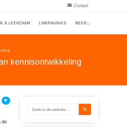
Contact
UK & LEERZAAM
LINKPAGINA'S
MEER...
keling
an kennisontwikkeling
a de