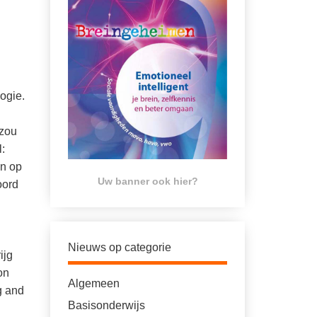
ogie.
 zou
l:
en op
Uw banner ook hier?
oord
Nieuws op categorie
ijg
on
Algemeen
g and
Basisonderwijs