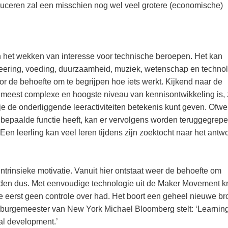
duceren zal een misschien nog wel veel grotere (economische)
 het wekken van interesse voor technische beroepen. Het kan
gineering, voeding, duurzaamheid, muziek, wetenschap en technol
r de behoefte om te begrijpen hoe iets werkt. Kijkend naar de
 meest complexe en hoogste niveau van kennisontwikkeling is,
 je de onderliggende leeractiviteiten betekenis kunt geven. Ofwe
n bepaalde functie heeft, kan er vervolgens worden teruggegrep
Een leerling kan veel leren tijdens zijn zoektocht naar het antw
 intrinsieke motivatie. Vanuit hier ontstaat weer de behoefte om
rden dus. Met eenvoudige technologie uit de Maker Movement kr
e eerst geen controle over had. Het boort een geheel nieuwe br
 burgemeester van New York Michael Bloomberg stelt: ‘Learnin
al development.’