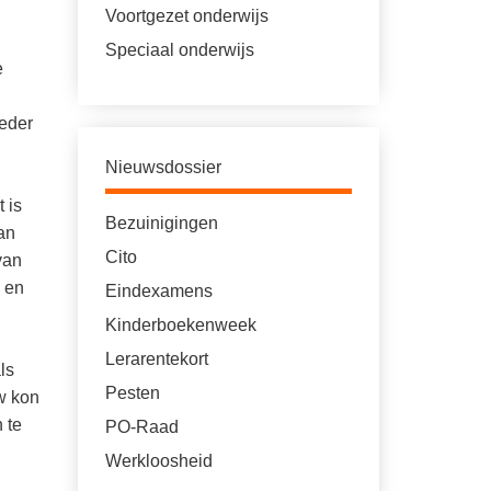
Voortgezet onderwijs
Speciaal onderwijs
e
ieder
Nieuwsdossier
 is
Bezuinigingen
an
Cito
van
 en
Eindexamens
Kinderboekenweek
Lerarentekort
ls
Pesten
uw kon
 te
PO-Raad
Werkloosheid