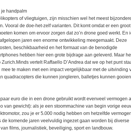
n je handpalm
opters of vliegtuigen, zijn misschien wel het meest bijzonder
 Vooral de doe-het-zelf varianten. Dit komt omdat er een groot
 moeten komen om ervoor zorgen dat zo’n drone goed werkt. En 
e afgelopen jaren een enorme ontwikkeling meegemaakt. Deze
kosten, beschikbaarheid en het formaat van de benodigde
tphones hebben hier een grote bijdrage aan geleverd. Maar het
 Zurich.Minds vertelt Raffaello D’Andrea dat we op het punt sta
 mee te maken met een impact vergelijkbaar met de uitvinding 
n quadracopters die kunnen jongleren, balletjes kunnen gooien
paar euro die in een drone gebruikt wordt evenveel vermogen a
atio van gewicht): als je een stoommachine van begin vorige ee
ektromotor, zou je er 5.000 nodig hebben om hetzelfde vermogen
s de komende jaren veelvuldig ingezet gaan worden bij diverse
n films, journalistiek, beveiliging, sport en landbouw.