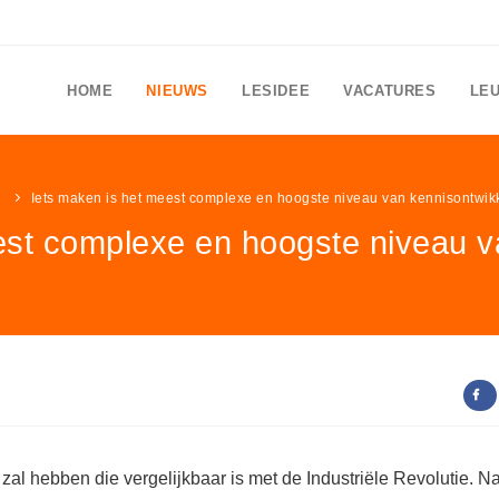
HOME
NIEUWS
LESIDEE
VACATURES
LE
e
Iets maken is het meest complexe en hoogste niveau van kennisontwik
est complexe en hoogste niveau v
 zal hebben die vergelijkbaar is met de Industriële Revolutie. N