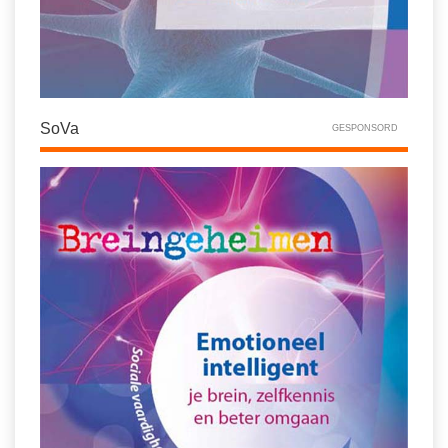
SoVa
GESPONSORD