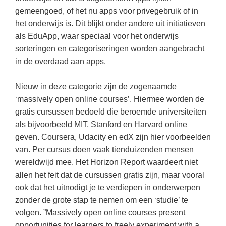
(hersen)onderzoek
Klassieke Talen
gemeengoed, of het nu apps voor privegebruik of in
Den Haag
(40)
Meesterbaan onderwijsvacatures
het onderwijs is. Dit blijkt onder andere uit initiatieven
Dordrecht
(35)
Letterkunde
als EduApp, waar speciaal voor het onderwijs
LEERMETHODEN
Zoetermeer
(18)
Levensbeschouwing
sorteringen en categoriseringen worden aangebracht
in de overdaad aan apps.
Eindhoven
(17)
Maatschappijleer
Biologie
Alkmaar
(16)
Muziek
Nieuw in deze categorie zijn de zogenaamde
Examentraining
‘massively open online courses’. Hiermee worden de
Haarlem
(16)
Natuurkunde
Frans
gratis cursussen bedoeld die beroemde universiteiten
Nederlands
Geschiedenis
als bijvoorbeeld MIT, Stanford en Harvard online
geven. Coursera, Udacity en edX zijn hier voorbeelden
Rekenen / Wiskunde
Media
van. Per cursus doen vaak tienduizenden mensen
Scheikunde
Nederlands
wereldwijd mee. Het Horizon Report waardeert niet
allen het feit dat de cursussen gratis zijn, maar vooral
Sociale vaardigheden
Rekenen
ook dat het uitnodigt je te verdiepen in onderwerpen
Spaans
Sociale vaardigheden
zonder de grote stap te nemen om een ‘studie’ te
Studievaardigheden
volgen. ”Massively open online courses present
Studievaardigheden
opportunities for learners to freely experiment with a