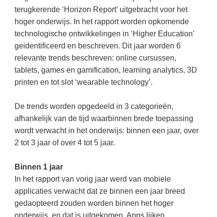
Kerst kleurplaten
Boek: Kleine werelden van het zonnestelsel
terugkerende ‘Horizon Report’ uitgebracht voor het
Digitaal onderwijs
Lespakket ‘Circulaire Economie - van
Frans
(31)
Biologie
Leren met klassieke muziek
hoger onderwijs. In het rapport worden opkomende
PUZZELS
verpakking tot nieuwe grondstof’
Cito toets
technologische ontwikkelingen in ‘Higher Education’
Techniek
(28)
Burgerschap
Lasermachine voor het onderwijs
Woordpuzzels
Gastles Zeebenen in de klas
geidentificeerd en beschreven. Dit jaar worden 6
Eindexamens
Open vacature
(27)
Ckv
Lasergraaf
Kruiswoordpuzzels
relevante trends beschreven: online cursussen,
Cursus Leer het heelal begrijpen
iPad scholen
Engels
(24)
Duits
tablets, games en gamification, learning analytics, 3D
Onderwijs opleidingen
Van verdunningscalculator tot
LEUK IN DE KLAS
printen en tot slot ‘wearable technology’.
practicumvoorbereiding: gratis online
NIEUWSARCHIEF
Duits
(21)
Economie
Gratis lesmateriaal Dove self-esteem
hulpmiddelen voor science-docenten en
Raadsels
TOA's
Augustus 2026
Lichamelijke opvoeding
(19)
Engels
De trends worden opgedeeld in 3 categorieën,
Ontdek Memo voor de onderbouw zelf!
Rebussen
DGM in de klas
afhankelijk van de tijd waarbinnen brede toepassing
Juli 2026
Economie
(17)
Filosofie
Maak uw leerlingen mediawijs!
wordt verwacht in het onderwijs: binnen een jaar, over
Juni 2026
Frans
VACATURES PER PLAATS
Rekentuin: altijd en overal rekenen oefenen
2 tot 3 jaar of over 4 tot 5 jaar.
op je eigen niveau
Mei 2026
Fries (Frysk)
Amsterdam
(66)
Binnen 1 jaar
Taalzee: adaptief oefenen en toetsen
April 2026
Geschiedenis
Rotterdam
(64)
In het rapport van vorig jaar werd van mobiele
Theater als middel voor het aanleren van
applicaties verwacht dat ze binnen een jaar breed
Handelswetenschappen
Almere
sociale vaardigheden
(49)
gedaopteerd zouden worden binnen het hoger
Informatica
Utrecht
Lesmateriaal gebaseerd op
(45)
onderwijs, en dat is uitgekomen. Apps lijken