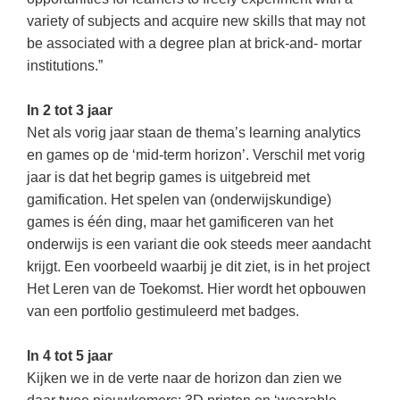
Techniek
Taalvaardigheden
variety of subjects and acquire new skills that may not
Topografie
be associated with a degree plan at brick-and- mortar
LESMATERIAAL
institutions.”
Verkeer
Beeldende Vorming
Verzorging
In 2 tot 3 jaar
Biologie
Net als vorig jaar staan de thema’s learning analytics
Geld PO
THEMA'S
en games op de ‘mid-term horizon’. Verschil met vorig
Geld VO
jaar is dat het begrip games is uitgebreid met
Budgetteren
gamification. Het spelen van (onderwijskundige)
Geschiedenis
games is één ding, maar het gamificeren van het
De boerderij
Maatschappijleer
onderwijs is een variant die ook steeds meer aandacht
Duurzaamheid
krijgt. Een voorbeeld waarbij je dit ziet, is in het project
Orientatie
Het Leren van de Toekomst. Hier wordt het opbouwen
Eerste wereldoorlog
Rekenen
van een portfolio gestimuleerd met badges.
Evolutieleer
Sociale vaardigheden
Feest- en Gedenkdagen
In 4 tot 5 jaar
Taalvaardigheid
Kijken we in de verte naar de horizon dan zien we
Godsdienstonderwijs