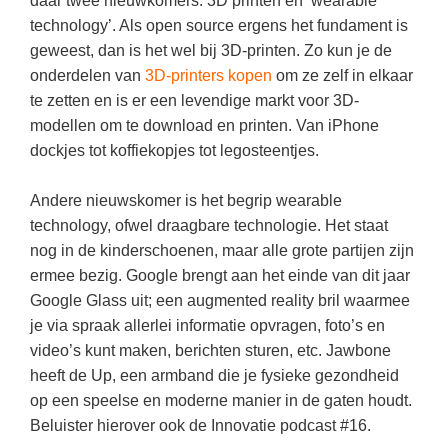
daar twee nieuwkomers: 3D printen en ‘wearable
Vakoverstijgend
Kerstfeest
technology’. Als open source ergens het fundament is
Verzorging
geweest, dan is het wel bij 3D-printen. Zo kun je de
Kinderboekenweek
onderdelen van
3D-printers kopen
om ze zelf in elkaar
MEER...
Kleurplaten
te zetten en is er een levendige markt voor 3D-
AI voor het onderwijs
modellen om te download en printen. Van iPhone
Mediawijsheid
Kruiswoordpuzzels
dockjes tot koffiekopjes tot legosteentjes.
Nieuws
Onderwijslonen
Andere nieuwskomer is het begrip wearable
Onderwijsprijs
Vrijeschoolonderwijs
technology, ofwel draagbare technologie. Het staat
Ruimte
nog in de kinderschoenen, maar alle grote partijen zijn
Montessori onderwijs
ermee bezig. Google brengt aan het einde van dit jaar
Schoolreisideeën
Jenaplanonderwijs
Google Glass uit; een augmented reality bril waarmee
Schoolspullen
je via spraak allerlei informatie opvragen, foto’s en
Daltononderwijs
Seizoenen
video’s kunt maken, berichten sturen, etc. Jawbone
Schoolspullen
heeft de Up, een armband die je fysieke gezondheid
Seksualiteit
op een speelse en moderne manier in de gaten houdt.
Onderwijsvacatures
Sinterklaas
Beluister hierover ook de Innovatie podcast #16.
Afscheidstekst collega