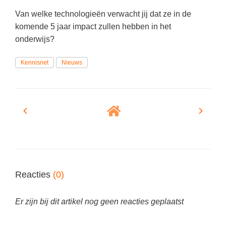
Spelletjes
Studieschuld & Hypotheek
Van welke technologieën verwacht jij dat ze in de
Sprookjes
komende 5 jaar impact zullen hebben in het
Middelbare school niveaus
onderwijs?
Startpagina onderwijs
Studenten laptop
Tweede Wereldoorlog
Kennisnet
Nieuws
Docentenplein nieuwsbrief
Nieuwsbrief archief
Onderwijs CV
Schoolvakanties
Huiswerkbegeleiding
Huiswerkbegeleider zoeken
Reacties
(0)
Huiswerkbegeleider worden
Er zijn bij dit artikel nog geen reacties geplaatst