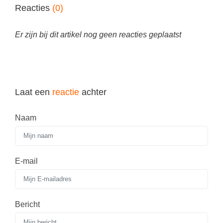
Spelletjes
Reacties
(0)
Studieschuld & Hypotheek
Sprookjes
Middelbare school niveaus
Er zijn bij dit artikel nog geen reacties geplaatst
Startpagina onderwijs
Studenten laptop
Tweede Wereldoorlog
Docentenplein nieuwsbrief
Nieuwsbrief archief
Laat een
reactie
achter
Onderwijs CV
Naam
Schoolvakanties
Huiswerkbegeleiding
Huiswerkbegeleider zoeken
E-mail
Huiswerkbegeleider worden
Bericht