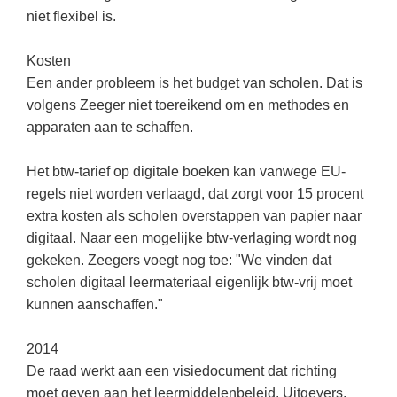
Techniek
Taalvaardigheden
niet flexibel is.
Topografie
LESMATERIAAL
Kosten
Verkeer
Beeldende Vorming
Een ander probleem is het budget van scholen. Dat is
Verzorging
volgens Zeeger niet toereikend om en methodes en
Biologie
apparaten aan te schaffen.
Geld PO
THEMA'S
Het btw-tarief op digitale boeken kan vanwege EU-
Geld VO
Budgetteren
regels niet worden verlaagd, dat zorgt voor 15 procent
Geschiedenis
extra kosten als scholen overstappen van papier naar
De boerderij
digitaal. Naar een mogelijke btw-verlaging wordt nog
Maatschappijleer
Duurzaamheid
gekeken. Zeegers voegt nog toe: "We vinden dat
Orientatie
scholen digitaal leermateriaal eigenlijk btw-vrij moet
Eerste wereldoorlog
Rekenen
kunnen aanschaffen."
Evolutieleer
Sociale vaardigheden
2014
Feest- en Gedenkdagen
Taalvaardigheid
De raad werkt aan een visiedocument dat richting
Godsdienstonderwijs
moet geven aan het leermiddelenbeleid. Uitgevers,