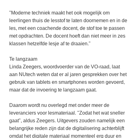
(hersen)onderzoek
Klassieke Talen
Almere
(23)
Meesterbaan onderwijsvacatures
"Moderne techniek maakt het ook mogelijk om
Dordrecht
(21)
Letterkunde
leerlingen thuis de lesstof te laten doornemen en in de
LEERMETHODEN
les, met een coachende docent, de stof toe te passen
Eindhoven
(13)
Levensbeschouwing
met opdrachten. De docent hoeft dan niet meer in zes
Zoetermeer
(13)
Maatschappijleer
Biologie
klassen hetzelfde lesje af te draaien."
Amersfoort
(11)
Muziek
Examentraining
Te langzaam
Lelystad
(10)
Natuurkunde
Frans
Linda Zeegers, woordvoerder van de VO-raad, laat
Nederlands
aan NUtech weten dat er al jaren gesprekken over het
Geschiedenis
gebruik van tablets en smartphones worden gevoerd,
Rekenen / Wiskunde
Media
maar dat de invoering te langzaam gaat.
Scheikunde
Nederlands
Daarom wordt nu overlegd met onder meer de
Sociale vaardigheden
Rekenen
leveranciers voor lesmateriaal. "Zodat het wat sneller
Spaans
Sociale vaardigheden
gaat", aldus Zeegers. Uitgevers zouden namelijk een
belangrijke reden zijn dat de digitalisering achterblijft
Studievaardigheden
Studievaardigheden
omdat het digitale materiaal momenteel erg duur en