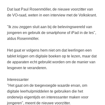
Kerst kleurplaten
Boek: Kleine werelden van het zonnestelsel
Digitaal onderwijs
Lespakket ‘Circulaire Economie - van
Frans
(22)
Biologie
Dat laat Paul Rosenmöller, de nieuwe voorzitter van
Leren met klassieke muziek
PUZZELS
verpakking tot nieuwe grondstof’
Cito toets
de VO-raad, weten in een interview met de Volkskrant.
Engels
(18)
Burgerschap
Lasermachine voor het onderwijs
Woordpuzzels
Gastles Zeebenen in de klas
Eindexamens
Techniek
(17)
Ckv
Lasergraaf
"Ik zou zeggen sluit aan bij de belevingswereld van
Kruiswoordpuzzels
Cursus Leer het heelal begrijpen
iPad scholen
jongeren en gebruik de smartphone of iPad in de les",
Open vacature
(16)
Duits
Onderwijs opleidingen
Van verdunningscalculator tot
LEUK IN DE KLAS
aldus Rosenmöller.
practicumvoorbereiding: gratis online
NIEUWSARCHIEF
Duits
(15)
Economie
Gratis lesmateriaal Dove self-esteem
hulpmiddelen voor science-docenten en
Raadsels
TOA's
Augustus 2026
Lichamelijke opvoeding
Het gaat er volgens hem niet om dat leerlingen een
(13)
Engels
Ontdek Memo voor de onderbouw zelf!
Rebussen
tablet krijgen om digitale boeken op te lezen, maar dat
DGM in de klas
Juli 2026
Biologie
(12)
Filosofie
Maak uw leerlingen mediawijs!
de apparaten echt gebruikt worden om de manier van
Juni 2026
Frans
lesgeven te veranderen.
VACATURES PER PLAATS
Rekentuin: altijd en overal rekenen oefenen
op je eigen niveau
Mei 2026
Fries (Frysk)
Amsterdam
(56)
Interessanter
Taalzee: adaptief oefenen en toetsen
April 2026
Geschiedenis
Rotterdam
(42)
"Het gaat om de toegevoegde waarde ervan, om
Theater als middel voor het aanleren van
digitale leerhulpmiddelen te gebruiken die het
Handelswetenschappen
Den Haag
sociale vaardigheden
(34)
onderwijs eigentijds en interessanter maken voor
Informatica
Utrecht
Lesmateriaal gebaseerd op
(26)
jongeren", meent de nieuwe voorzitter.