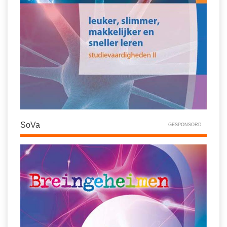
SoVa
GESPONSORD