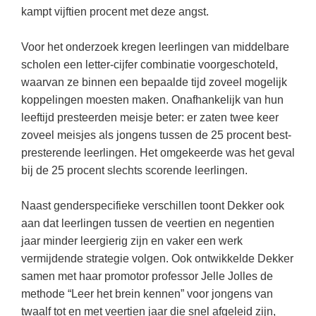
(hersen)onderzoek
kampt vijftien procent met deze angst.
Klassieke Talen
Almere
(23)
Meesterbaan onderwijsvacatures
Dordrecht
(21)
Letterkunde
Voor het onderzoek kregen leerlingen van middelbare
LEERMETHODEN
scholen een letter-cijfer combinatie voorgeschoteld,
Eindhoven
(13)
Levensbeschouwing
waarvan ze binnen een bepaalde tijd zoveel mogelijk
Zoetermeer
(13)
Maatschappijleer
Biologie
koppelingen moesten maken. Onafhankelijk van hun
Amersfoort
leeftijd presteerden meisje beter: er zaten twee keer
(11)
Muziek
Examentraining
zoveel meisjes als jongens tussen de 25 procent best-
Apeldoorn
(10)
Natuurkunde
Frans
presterende leerlingen. Het omgekeerde was het geval
Nederlands
bij de 25 procent slechts scorende leerlingen.
Geschiedenis
Rekenen / Wiskunde
Media
Naast genderspecifieke verschillen toont Dekker ook
Scheikunde
aan dat leerlingen tussen de veertien en negentien
Nederlands
jaar minder leergierig zijn en vaker een werk
Sociale vaardigheden
Rekenen
vermijdende strategie volgen. Ook ontwikkelde Dekker
Spaans
Sociale vaardigheden
samen met haar promotor professor Jelle Jolles de
methode “Leer het brein kennen” voor jongens van
Studievaardigheden
Studievaardigheden
twaalf tot en met veertien jaar die snel afgeleid zijn,