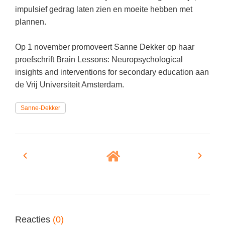
Techniek
Taalvaardigheden
impulsief gedrag laten zien en moeite hebben met
plannen.
Topografie
LESMATERIAAL
Verkeer
Beeldende Vorming
Op 1 november promoveert Sanne Dekker op haar
Verzorging
proefschrift Brain Lessons: Neuropsychological
Biologie
insights and interventions for secondary education aan
Geld PO
THEMA'S
de Vrij Universiteit Amsterdam.
Geld VO
Budgetteren
Sanne-Dekker
Geschiedenis
De boerderij
Maatschappijleer
Duurzaamheid
Orientatie
Eerste wereldoorlog
Rekenen
Evolutieleer
Sociale vaardigheden
Feest- en Gedenkdagen
Taalvaardigheid
Godsdienstonderwijs
Reacties
(0)