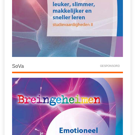
SoVa
GESPONSORD