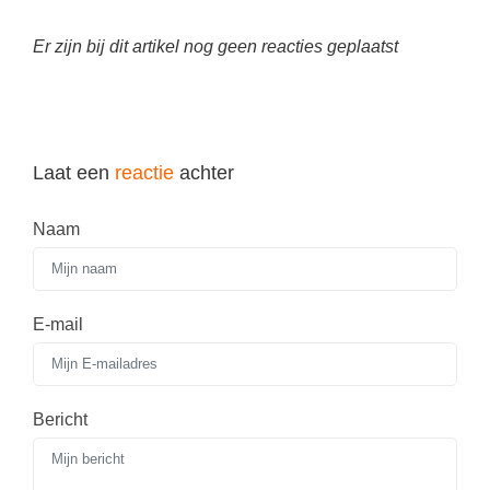
Vakoverstijgend
Kerstfeest
Verzorging
Er zijn bij dit artikel nog geen reacties geplaatst
Kinderboekenweek
MEER...
Kleurplaten
AI voor het onderwijs
Mediawijsheid
Kruiswoordpuzzels
Laat een
reactie
achter
Nieuws
Onderwijslonen
Onderwijsprijs
Naam
Vrijeschoolonderwijs
Ruimte
Montessori onderwijs
Schoolreisideeën
Jenaplanonderwijs
E-mail
Schoolspullen
Daltononderwijs
Seizoenen
Schoolspullen
Bericht
Seksualiteit
Onderwijsvacatures
Sinterklaas
Afscheidstekst collega