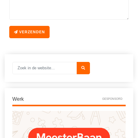
Spelletjes
Studieschuld & Hypotheek
Sprookjes
Middelbare school niveaus
Startpagina onderwijs
Studenten laptop
VERZENDEN
Tweede Wereldoorlog
Docentenplein nieuwsbrief
Nieuwsbrief archief
Onderwijs CV
Schoolvakanties
Huiswerkbegeleiding
Huiswerkbegeleider zoeken
Werk
GESPONSORD
Huiswerkbegeleider worden