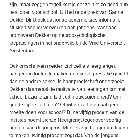
Kerst kleurplaten
Boek: Kleine werelden van het zonnestelsel
zijn, maar zeggen tegelijkertijd dat ze niet zo goed hun
Digitaal onderwijs
Lespakket ‘Circulaire Economie - van
Frans
(22)
Biologie
best doen voor school. Uit het onderzoek van Sanne
Leren met klassieke muziek
PUZZELS
verpakking tot nieuwe grondstof’
Cito toets
Dekker blijkt ook dat jonge tienermeisjes informatie
Engels
(18)
Burgerschap
Lasermachine voor het onderwijs
Woordpuzzels
Gastles Zeebenen in de klas
stukken sneller verwerken dan jongens. Vandaag
Eindexamens
Techniek
(17)
Ckv
Lasergraaf
promoveert Dekker op neuropsychologische
Kruiswoordpuzzels
Cursus Leer het heelal begrijpen
iPad scholen
toepassingen in het onderwijs bij de Vrije Universiteit
Open vacature
(16)
Duits
Onderwijs opleidingen
Van verdunningscalculator tot
LEUK IN DE KLAS
Amsterdam.
practicumvoorbereiding: gratis online
NIEUWSARCHIEF
Duits
(15)
Economie
Gratis lesmateriaal Dove self-esteem
hulpmiddelen voor science-docenten en
Raadsels
TOA's
Augustus 2026
Lichamelijke opvoeding
Ook omschrijven meiden zichzelf als leergieriger,
(13)
Engels
Ontdek Memo voor de onderbouw zelf!
Rebussen
banger om fouten te maken en minder prestatie gericht
DGM in de klas
Juli 2026
Economie
(12)
Filosofie
Maak uw leerlingen mediawijs!
dan de andere sekse. In haar proefschrift onderzoekt
Juni 2026
Frans
Dekker daarnaast de motivatie van leerlingen om met
VACATURES PER PLAATS
Rekentuin: altijd en overal rekenen oefenen
op je eigen niveau
school bezig te zijn. Is dit uit nieuwsgierigheid? Om
Mei 2026
Fries (Frysk)
Amsterdam
(56)
goede cijfers te halen? Of willen ze helemaal geen
Taalzee: adaptief oefenen en toetsen
April 2026
Geschiedenis
Rotterdam
(42)
moeite doen voor school? Bijna vijftig procent van de
Theater als middel voor het aanleren van
meisjes noemt zichzelf leergierig, tegenover veertig
Handelswetenschappen
Den Haag
sociale vaardigheden
(34)
procent van de jongens. Meisjes zijn banger om fouten
Informatica
Utrecht
Lesmateriaal gebaseerd op
(26)
te maken; twintig procent zegt dat. Van de jongens