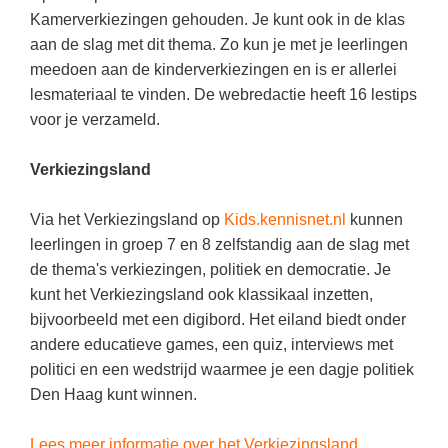
Kerst kleurplaten
Boek: Kleine werelden van het zonnestelsel
Kamerverkiezingen gehouden. Je kunt ook in de klas
Digitaal onderwijs
Lespakket ‘Circulaire Economie - van
Biologie
Leren met klassieke muziek
aan de slag met dit thema. Zo kun je met je leerlingen
PUZZELS
verpakking tot nieuwe grondstof’
Cito toets
meedoen aan de kinderverkiezingen en is er allerlei
Burgerschap
Lasermachine voor het onderwijs
Woordpuzzels
Gastles Zeebenen in de klas
lesmateriaal te vinden. De webredactie heeft 16 lestips
Eindexamens
Ckv
Lasergraaf
Kruiswoordpuzzels
voor je verzameld.
Cursus Leer het heelal begrijpen
iPad scholen
Duits
Onderwijs opleidingen
Van verdunningscalculator tot
LEUK IN DE KLAS
Verkiezingsland
practicumvoorbereiding: gratis online
NIEUWSARCHIEF
Economie
Gratis lesmateriaal Dove self-esteem
hulpmiddelen voor science-docenten en
Raadsels
TOA's
Augustus 2026
Engels
Via het Verkiezingsland op
Kids.kennisnet.nl
kunnen
Ontdek Memo voor de onderbouw zelf!
Rebussen
DGM in de klas
leerlingen in groep 7 en 8 zelfstandig aan de slag met
Juli 2026
Filosofie
Maak uw leerlingen mediawijs!
de thema's verkiezingen, politiek en democratie. Je
Juni 2026
Frans
Rekentuin: altijd en overal rekenen oefenen
kunt het Verkiezingsland ook klassikaal inzetten,
op je eigen niveau
bijvoorbeeld met een digibord. Het eiland biedt onder
Mei 2026
Fries (Frysk)
andere educatieve games, een quiz, interviews met
Taalzee: adaptief oefenen en toetsen
April 2026
Geschiedenis
politici en een wedstrijd waarmee je een dagje politiek
Theater als middel voor het aanleren van
Den Haag kunt winnen.
Handelswetenschappen
sociale vaardigheden
Informatica
Lesmateriaal gebaseerd op
Lees meer informatie over het Verkiezingsland