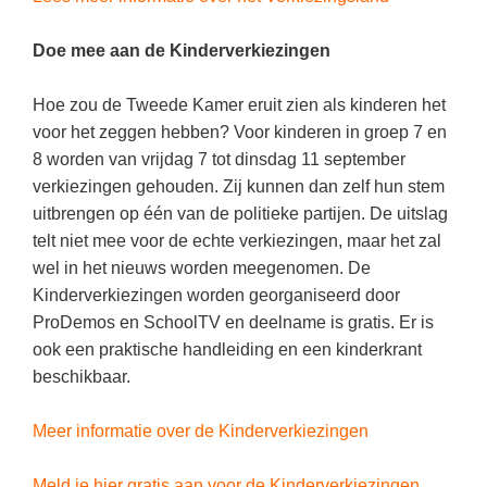
(hersen)onderzoek
Klassieke Talen
Meesterbaan onderwijsvacatures
Doe mee aan de Kinderverkiezingen
Letterkunde
LEERMETHODEN
Levensbeschouwing
Hoe zou de Tweede Kamer eruit zien als kinderen het
voor het zeggen hebben? Voor kinderen in groep 7 en
Maatschappijleer
Biologie
8 worden van vrijdag 7 tot dinsdag 11 september
Muziek
verkiezingen gehouden. Zij kunnen dan zelf hun stem
Examentraining
uitbrengen op één van de politieke partijen. De uitslag
Natuurkunde
Frans
telt niet mee voor de echte verkiezingen, maar het zal
Nederlands
Geschiedenis
wel in het nieuws worden meegenomen. De
Kinderverkiezingen worden georganiseerd door
Rekenen / Wiskunde
Media
ProDemos en SchoolTV en deelname is gratis. Er is
Scheikunde
Nederlands
ook een praktische handleiding en een kinderkrant
beschikbaar.
Sociale vaardigheden
Rekenen
Spaans
Sociale vaardigheden
Meer informatie over de Kinderverkiezingen
Studievaardigheden
Studievaardigheden
Meld je hier gratis aan voor de Kinderverkiezingen