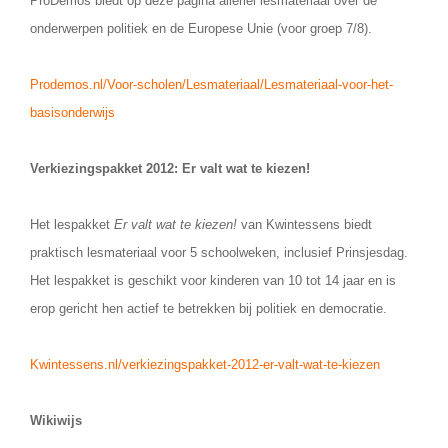
ProDemos biedt op deze pagina allerlei lesmateriaal over de
Spelletjes
Studieschuld & Hypotheek
onderwerpen politiek en de Europese Unie (voor groep 7/8).
Sprookjes
Middelbare school niveaus
Startpagina onderwijs
Prodemos.nl/Voor-scholen/Lesmateriaal/Lesmateriaal-voor-het-
Studenten laptop
basisonderwijs
Tweede Wereldoorlog
Docentenplein nieuwsbrief
Verkiezingspakket 2012: Er valt wat te kiezen!
Nieuwsbrief archief
Onderwijs CV
Het lespakket
Er valt wat te kiezen!
van Kwintessens biedt
Schoolvakanties
praktisch lesmateriaal voor 5 schoolweken, inclusief Prinsjesdag.
Huiswerkbegeleiding
Het lespakket is geschikt voor kinderen van 10 tot 14 jaar en is
erop gericht hen actief te betrekken bij politiek en democratie.
Huiswerkbegeleider zoeken
Huiswerkbegeleider worden
Kwintessens.nl/verkiezingspakket-2012-er-valt-wat-te-kiezen
Wikiwijs