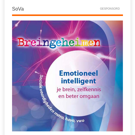
SoVa
GESPONSORD