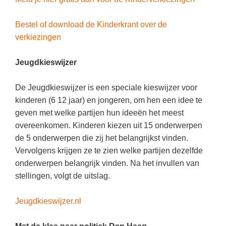
Techniek
Taalvaardigheden
Topografie
Bestel of download de Kinderkrant over de
LESMATERIAAL
verkiezingen
Verkeer
Beeldende Vorming
Verzorging
Jeugdkieswijzer
Biologie
Geld PO
THEMA'S
De Jeugdkieswijzer is een speciale kieswijzer voor
Geld VO
kinderen (6 12 jaar) en jongeren, om hen een idee te
Budgetteren
geven met welke partijen hun ideeën het meest
Geschiedenis
overeenkomen. Kinderen kiezen uit 15 onderwerpen
De boerderij
Maatschappijleer
de 5 onderwerpen die zij het belangrijkst vinden.
Duurzaamheid
Vervolgens krijgen ze te zien welke partijen dezelfde
Orientatie
onderwerpen belangrijk vinden. Na het invullen van
Eerste wereldoorlog
Rekenen
stellingen, volgt de uitslag.
Evolutieleer
Sociale vaardigheden
Feest- en Gedenkdagen
Jeugdkieswijzer.nl
Taalvaardigheid
Godsdienstonderwijs