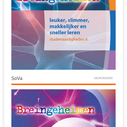
SoVa
GESPONSORD