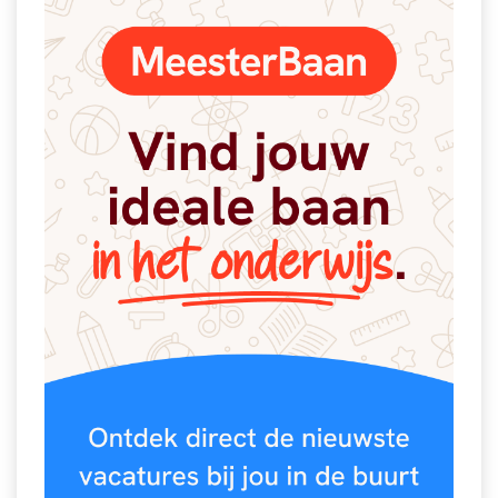
Spelletjes
Studieschuld & Hypotheek
Sprookjes
Middelbare school niveaus
Startpagina onderwijs
Studenten laptop
Tweede Wereldoorlog
Docentenplein nieuwsbrief
Nieuwsbrief archief
Onderwijs CV
Schoolvakanties
Huiswerkbegeleiding
Huiswerkbegeleider zoeken
Huiswerkbegeleider worden