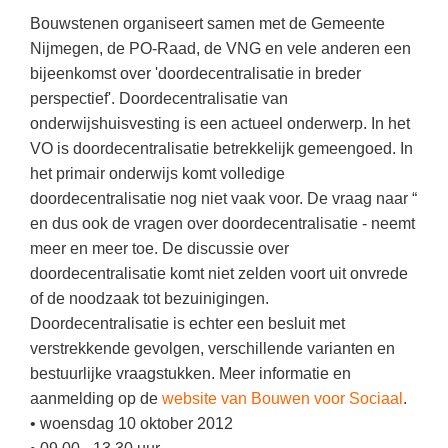
Kerst kleurplaten
Boek: Kleine werelden van het zonnestelsel
Bouwstenen organiseert samen met de Gemeente
Digitaal onderwijs
Lespakket ‘Circulaire Economie - van
Frans
(34)
Biologie
Leren met klassieke muziek
PUZZELS
Nijmegen, de PO-Raad, de VNG en vele anderen een
verpakking tot nieuwe grondstof’
Cito toets
Open vacature
(29)
Burgerschap
bijeenkomst over 'doordecentralisatie in breder
Lasermachine voor het onderwijs
Woordpuzzels
Gastles Zeebenen in de klas
perspectief'. Doordecentralisatie van
Eindexamens
Techniek
(29)
Ckv
Lasergraaf
Kruiswoordpuzzels
Cursus Leer het heelal begrijpen
onderwijshuisvesting is een actueel onderwerp. In het
iPad scholen
Engels
(27)
Duits
VO is doordecentralisatie betrekkelijk gemeengoed. In
Onderwijs opleidingen
Van verdunningscalculator tot
LEUK IN DE KLAS
het primair onderwijs komt volledige
practicumvoorbereiding: gratis online
NIEUWSARCHIEF
Duits
(23)
Economie
Gratis lesmateriaal Dove self-esteem
hulpmiddelen voor science-docenten en
Raadsels
doordecentralisatie nog niet vaak voor. De vraag naar “
TOA's
Augustus 2026
Lichamelijke opvoeding
(20)
Engels
Ontdek Memo voor de onderbouw zelf!
en dus ook de vragen over doordecentralisatie - neemt
Rebussen
DGM in de klas
Juli 2026
meer en meer toe. De discussie over
Economie
(18)
Filosofie
Maak uw leerlingen mediawijs!
doordecentralisatie komt niet zelden voort uit onvrede
Juni 2026
Frans
VACATURES PER PLAATS
Rekentuin: altijd en overal rekenen oefenen
of de noodzaak tot bezuinigingen.
op je eigen niveau
Mei 2026
Doordecentralisatie is echter een besluit met
Fries (Frysk)
Amsterdam
(91)
Taalzee: adaptief oefenen en toetsen
verstrekkende gevolgen, verschillende varianten en
April 2026
Geschiedenis
Rotterdam
(68)
bestuurlijke vraagstukken. Meer informatie en
Theater als middel voor het aanleren van
Handelswetenschappen
Almere
sociale vaardigheden
aanmelding op de
(49)
website van Bouwen voor Sociaal
.
• woensdag 10 oktober 2012
Informatica
Utrecht
Lesmateriaal gebaseerd op
(47)