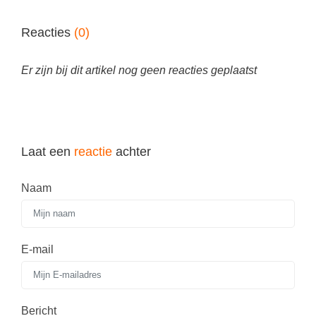
Techniek
Taalvaardigheden
Topografie
Reacties
(0)
LESMATERIAAL
Verkeer
Beeldende Vorming
Er zijn bij dit artikel nog geen reacties geplaatst
Verzorging
Biologie
Geld PO
THEMA'S
Geld VO
Laat een
reactie
achter
Budgetteren
Geschiedenis
De boerderij
Naam
Maatschappijleer
Duurzaamheid
Orientatie
Eerste wereldoorlog
Rekenen
E-mail
Evolutieleer
Sociale vaardigheden
Feest- en Gedenkdagen
Taalvaardigheid
Godsdienstonderwijs
Bericht