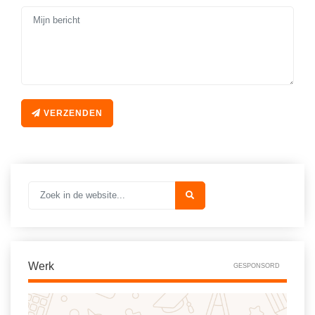
Vakoverstijgend
Kerstfeest
Verzorging
Kinderboekenweek
MEER...
Kleurplaten
AI voor het onderwijs
Mediawijsheid
Kruiswoordpuzzels
VERZENDEN
Nieuws
Onderwijslonen
Onderwijsprijs
Vrijeschoolonderwijs
Ruimte
Montessori onderwijs
Schoolreisideeën
Jenaplanonderwijs
Schoolspullen
Daltononderwijs
Seizoenen
Schoolspullen
Werk
GESPONSORD
Seksualiteit
Onderwijsvacatures
Sinterklaas
Afscheidstekst collega