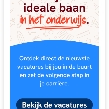
Spelletjes
Studieschuld & Hypotheek
Sprookjes
Middelbare school niveaus
Startpagina onderwijs
Studenten laptop
Tweede Wereldoorlog
Docentenplein nieuwsbrief
Nieuwsbrief archief
Onderwijs CV
Schoolvakanties
Huiswerkbegeleiding
Huiswerkbegeleider zoeken
Huiswerkbegeleider worden