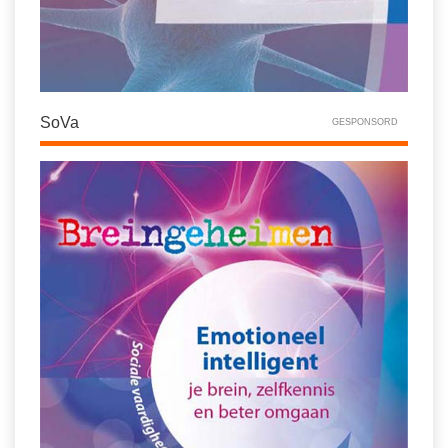
SoVa
GESPONSORD