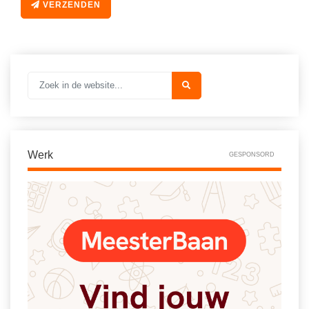
Vakoverstijgend
VERZENDEN
Kerstfeest
Verzorging
Kinderboekenweek
MEER...
Kleurplaten
AI voor het onderwijs
Mediawijsheid
Kruiswoordpuzzels
Nieuws
Onderwijslonen
Onderwijsprijs
Vrijeschoolonderwijs
Werk
GESPONSORD
Ruimte
Montessori onderwijs
Schoolreisideeën
Jenaplanonderwijs
Schoolspullen
Daltononderwijs
Seizoenen
Schoolspullen
Seksualiteit
Onderwijsvacatures
Sinterklaas
Afscheidstekst collega