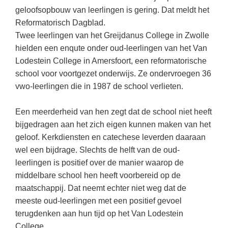
Kerst kleurplaten
Boek: Kleine werelden van het zonnestelsel
geloofsopbouw van leerlingen is gering. Dat meldt het
Digitaal onderwijs
Lespakket ‘Circulaire Economie - van
Frans
(22)
Biologie
Leren met klassieke muziek
Reformatorisch Dagblad.
PUZZELS
verpakking tot nieuwe grondstof’
Cito toets
Twee leerlingen van het Greijdanus College in Zwolle
Engels
(18)
Burgerschap
Lasermachine voor het onderwijs
Woordpuzzels
Gastles Zeebenen in de klas
hielden een enqute onder oud-leerlingen van het Van
Eindexamens
Techniek
(17)
Ckv
Lasergraaf
Kruiswoordpuzzels
Lodestein College in Amersfoort, een reformatorische
Cursus Leer het heelal begrijpen
iPad scholen
Open vacature
(16)
Duits
school voor voortgezet onderwijs. Ze ondervroegen 36
Onderwijs opleidingen
Van verdunningscalculator tot
LEUK IN DE KLAS
vwo-leerlingen die in 1987 de school verlieten.
practicumvoorbereiding: gratis online
NIEUWSARCHIEF
Duits
(15)
Economie
Gratis lesmateriaal Dove self-esteem
hulpmiddelen voor science-docenten en
Raadsels
TOA's
Augustus 2026
Lichamelijke opvoeding
(13)
Engels
Een meerderheid van hen zegt dat de school niet heeft
Ontdek Memo voor de onderbouw zelf!
Rebussen
DGM in de klas
bijgedragen aan het zich eigen kunnen maken van het
Juli 2026
Biologie
(12)
Filosofie
Maak uw leerlingen mediawijs!
geloof. Kerkdiensten en catechese leverden daaraan
Juni 2026
Frans
VACATURES PER PLAATS
Rekentuin: altijd en overal rekenen oefenen
wel een bijdrage. Slechts de helft van de oud-
op je eigen niveau
leerlingen is positief over de manier waarop de
Mei 2026
Fries (Frysk)
Amsterdam
(56)
middelbare school hen heeft voorbereid op de
Taalzee: adaptief oefenen en toetsen
April 2026
Geschiedenis
Rotterdam
(42)
maatschappij. Dat neemt echter niet weg dat de
Theater als middel voor het aanleren van
meeste oud-leerlingen met een positief gevoel
Handelswetenschappen
Den Haag
sociale vaardigheden
(34)
terugdenken aan hun tijd op het Van Lodestein
Informatica
Utrecht
Lesmateriaal gebaseerd op
(26)
College.