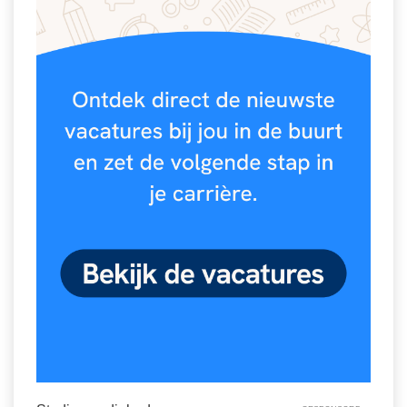
Spelletjes
Studieschuld & Hypotheek
Sprookjes
Middelbare school niveaus
Startpagina onderwijs
Studenten laptop
Tweede Wereldoorlog
Docentenplein nieuwsbrief
Nieuwsbrief archief
Onderwijs CV
Schoolvakanties
Huiswerkbegeleiding
Huiswerkbegeleider zoeken
Huiswerkbegeleider worden