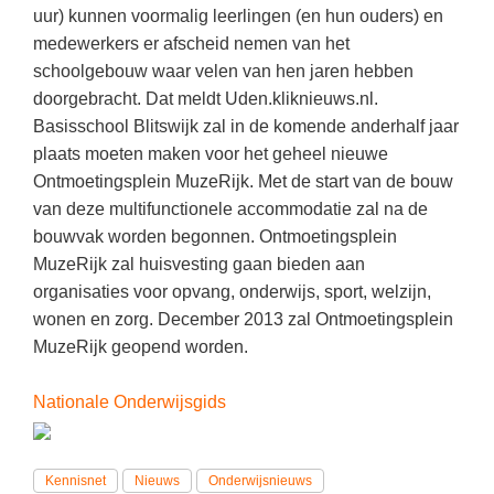
Kerst kleurplaten
Boek: Kleine werelden van het zonnestelsel
uur) kunnen voormalig leerlingen (en hun ouders) en
Digitaal onderwijs
Lespakket ‘Circulaire Economie - van
Frans
(34)
Biologie
medewerkers er afscheid nemen van het
Leren met klassieke muziek
PUZZELS
verpakking tot nieuwe grondstof’
Cito toets
schoolgebouw waar velen van hen jaren hebben
Techniek
(29)
Burgerschap
Lasermachine voor het onderwijs
Woordpuzzels
Gastles Zeebenen in de klas
doorgebracht. Dat meldt Uden.kliknieuws.nl.
Eindexamens
Open vacature
(29)
Ckv
Lasergraaf
Basisschool Blitswijk zal in de komende anderhalf jaar
Kruiswoordpuzzels
Cursus Leer het heelal begrijpen
iPad scholen
plaats moeten maken voor het geheel nieuwe
Engels
(27)
Duits
Onderwijs opleidingen
Van verdunningscalculator tot
LEUK IN DE KLAS
Ontmoetingsplein MuzeRijk. Met de start van de bouw
practicumvoorbereiding: gratis online
NIEUWSARCHIEF
Duits
(23)
Economie
Gratis lesmateriaal Dove self-esteem
van deze multifunctionele accommodatie zal na de
hulpmiddelen voor science-docenten en
Raadsels
TOA's
Augustus 2026
Lichamelijke opvoeding
bouwvak worden begonnen. Ontmoetingsplein
(20)
Engels
Ontdek Memo voor de onderbouw zelf!
Rebussen
MuzeRijk zal huisvesting gaan bieden aan
DGM in de klas
Juli 2026
Economie
(18)
Filosofie
Maak uw leerlingen mediawijs!
organisaties voor opvang, onderwijs, sport, welzijn,
Juni 2026
Frans
wonen en zorg. December 2013 zal Ontmoetingsplein
VACATURES PER PLAATS
Rekentuin: altijd en overal rekenen oefenen
op je eigen niveau
MuzeRijk geopend worden.
Mei 2026
Fries (Frysk)
Amsterdam
(91)
Taalzee: adaptief oefenen en toetsen
April 2026
Geschiedenis
Rotterdam
(68)
Nationale Onderwijsgids
Theater als middel voor het aanleren van
Handelswetenschappen
Almere
sociale vaardigheden
(49)
Informatica
Utrecht
Lesmateriaal gebaseerd op
(47)
Kennisnet
Nieuws
Onderwijsnieuws