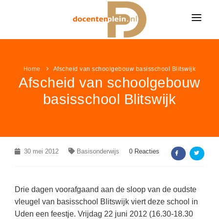
HOME
Home
NIEUWS
Afscheid van schoolgebouw basisschool Blitswijk
Afscheid van schoolgebouw
ONDERWIJSNIEUWS
LESIDEE
basisschool Blitswijk
Alle onderwijsnieuws
LESIDEE CATEGORIËN
VACATURES
Algemeen
Alle lesideeën
Bekijk alle onderwijsvacatures »
LEUK & LEERZAAM
Basisonderwijs
Algemeen
KLEURPLATEN
30 mei 2012
LINKPAGINA'S
Basisonderwijs
0 Reacties
Voortgezet onderwijs
Basisonderwijs
VACATURES PER VAK
Alle kleurplaten
MEER...
Speciaal onderwijs
VAKKEN
Voortgezet onderwijs
Groepsleerkracht
(366)
Boerderij kleurplaten
Drie dagen voorafgaand aan de sloop van de oudste
NIEUWSDOSSIER
Speciaal onderwijs
AANBIEDINGEN
Nederlands
(86)
Aardrijkskunde / ANW
vleugel van basisschool Blitswijk viert deze school in
Sprookjes kleurplaten
Uden een feestje. Vrijdag 22 juni 2012 (16.30-18.30
Pesten op school
LAATSTE LESIDEEËN
Wiskunde
(44)
Bewegingsonderwijs