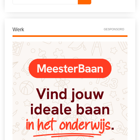
Vakoverstijgend
Kerstfeest
Verzorging
Kinderboekenweek
MEER...
Kleurplaten
Werk
GESPONSORD
AI voor het onderwijs
Mediawijsheid
Kruiswoordpuzzels
Nieuws
Onderwijslonen
Onderwijsprijs
Vrijeschoolonderwijs
Ruimte
Montessori onderwijs
Schoolreisideeën
Jenaplanonderwijs
Schoolspullen
Daltononderwijs
Seizoenen
Schoolspullen
Seksualiteit
Onderwijsvacatures
Sinterklaas
Afscheidstekst collega