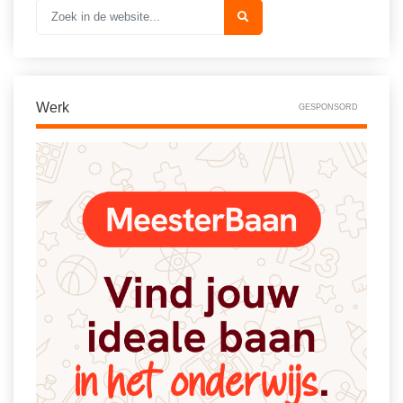
Vakoverstijgend
Kerstfeest
Verzorging
Kinderboekenweek
MEER...
Kleurplaten
AI voor het onderwijs
Werk
GESPONSORD
Mediawijsheid
Kruiswoordpuzzels
Nieuws
Onderwijslonen
Onderwijsprijs
Vrijeschoolonderwijs
Ruimte
Montessori onderwijs
Schoolreisideeën
Jenaplanonderwijs
Schoolspullen
Daltononderwijs
Seizoenen
Schoolspullen
Seksualiteit
Onderwijsvacatures
Sinterklaas
Afscheidstekst collega