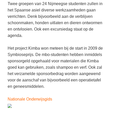
Kerst kleurplaten
Boek: Kleine werelden van het zonnestelsel
Twee groepen van 24 Nijmeegse studenten zullen in
Digitaal onderwijs
Lespakket ‘Circulaire Economie - van
Biologie
het Spaanse asiel diverse werkzaamheden gaan
Leren met klassieke muziek
PUZZELS
verpakking tot nieuwe grondstof’
Cito toets
verrichten. Denk bijvoorbeeld aan de verblijven
Burgerschap
Lasermachine voor het onderwijs
Woordpuzzels
Gastles Zeebenen in de klas
schoonmaken, honden uitlaten en dieren ontwormen
Eindexamens
Ckv
Lasergraaf
en ontvlooien. Ook een excursiedag staat op de
Kruiswoordpuzzels
Cursus Leer het heelal begrijpen
iPad scholen
agenda.
Duits
Onderwijs opleidingen
Van verdunningscalculator tot
LEUK IN DE KLAS
practicumvoorbereiding: gratis online
NIEUWSARCHIEF
Economie
Gratis lesmateriaal Dove self-esteem
Het project Kimba won meteen bij de start in 2009 de
hulpmiddelen voor science-docenten en
Raadsels
TOA's
Augustus 2026
Symbioseprijs. De mbo-studenten hebben inmiddels
Engels
Ontdek Memo voor de onderbouw zelf!
Rebussen
sponsorgeld opgehaald voor materialen die Kimba
DGM in de klas
Juli 2026
Filosofie
Maak uw leerlingen mediawijs!
goed kan gebruiken, zoals shampoo en verf. Ook zal
Juni 2026
Frans
het verzamelde sponsorbedrag worden aangewend
Rekentuin: altijd en overal rekenen oefenen
op je eigen niveau
voor de aanschaf van bijvoorbeeld een operatietafel
Mei 2026
Fries (Frysk)
en geneesmiddelen.
Taalzee: adaptief oefenen en toetsen
April 2026
Geschiedenis
Theater als middel voor het aanleren van
Nationale Onderwijsgids
Handelswetenschappen
sociale vaardigheden
Informatica
Lesmateriaal gebaseerd op