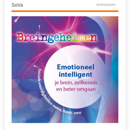
SoVa
GESPONSORD