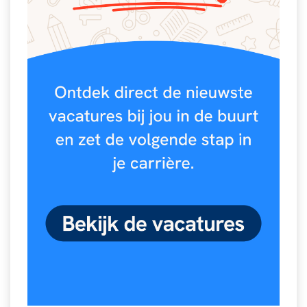
Spelletjes
Studieschuld & Hypotheek
Sprookjes
Middelbare school niveaus
Startpagina onderwijs
Studenten laptop
Tweede Wereldoorlog
Docentenplein nieuwsbrief
Nieuwsbrief archief
Onderwijs CV
Schoolvakanties
Huiswerkbegeleiding
Huiswerkbegeleider zoeken
Huiswerkbegeleider worden