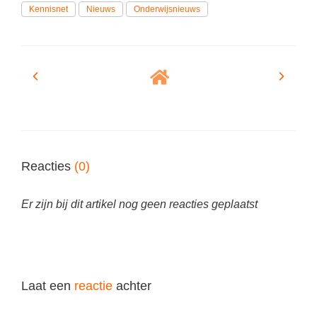
(hersen)onderzoek
Kennisnet
Nieuws
Onderwijsnieuws
Klassieke Talen
Meesterbaan onderwijsvacatures
Letterkunde
LEERMETHODEN
Levensbeschouwing
Maatschappijleer
Biologie
Muziek
Examentraining
Natuurkunde
Frans
Reacties
(0)
Nederlands
Geschiedenis
Rekenen / Wiskunde
Media
Er zijn bij dit artikel nog geen reacties geplaatst
Scheikunde
Nederlands
Sociale vaardigheden
Rekenen
Spaans
Sociale vaardigheden
Laat een
reactie
achter
Studievaardigheden
Studievaardigheden