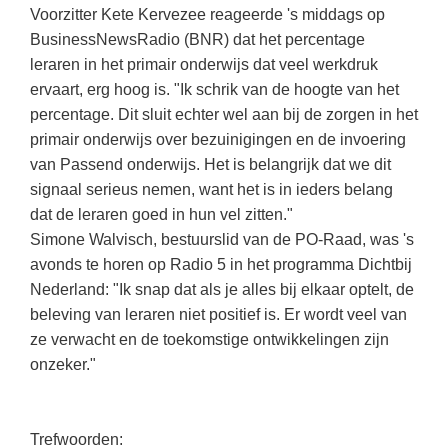
Kerst kleurplaten
Boek: Kleine werelden van het zonnestelsel
Voorzitter Kete Kervezee reageerde 's middags op
Digitaal onderwijs
Lespakket ‘Circulaire Economie - van
Frans
(31)
Biologie
BusinessNewsRadio (BNR) dat het percentage
Leren met klassieke muziek
PUZZELS
verpakking tot nieuwe grondstof’
Cito toets
leraren in het primair onderwijs dat veel werkdruk
Techniek
(28)
Burgerschap
Lasermachine voor het onderwijs
Woordpuzzels
Gastles Zeebenen in de klas
ervaart, erg hoog is. "Ik schrik van de hoogte van het
Eindexamens
Open vacature
(27)
Ckv
Lasergraaf
percentage. Dit sluit echter wel aan bij de zorgen in het
Kruiswoordpuzzels
Cursus Leer het heelal begrijpen
iPad scholen
primair onderwijs over bezuinigingen en de invoering
Engels
(24)
Duits
Onderwijs opleidingen
Van verdunningscalculator tot
LEUK IN DE KLAS
van Passend onderwijs. Het is belangrijk dat we dit
practicumvoorbereiding: gratis online
NIEUWSARCHIEF
Duits
(21)
Economie
Gratis lesmateriaal Dove self-esteem
signaal serieus nemen, want het is in ieders belang
hulpmiddelen voor science-docenten en
Raadsels
TOA's
Augustus 2026
Lichamelijke opvoeding
dat de leraren goed in hun vel zitten."
(19)
Engels
Ontdek Memo voor de onderbouw zelf!
Rebussen
Simone Walvisch, bestuurslid van de PO-Raad, was 's
DGM in de klas
Juli 2026
Economie
(17)
Filosofie
Maak uw leerlingen mediawijs!
avonds te horen op Radio 5 in het programma Dichtbij
Juni 2026
Frans
Nederland: "Ik snap dat als je alles bij elkaar optelt, de
VACATURES PER PLAATS
Rekentuin: altijd en overal rekenen oefenen
op je eigen niveau
beleving van leraren niet positief is. Er wordt veel van
Mei 2026
Fries (Frysk)
Amsterdam
(66)
ze verwacht en de toekomstige ontwikkelingen zijn
Taalzee: adaptief oefenen en toetsen
April 2026
Geschiedenis
Rotterdam
(64)
onzeker."
Theater als middel voor het aanleren van
Handelswetenschappen
Almere
sociale vaardigheden
(49)
Informatica
Utrecht
Lesmateriaal gebaseerd op
(45)
Trefwoorden: