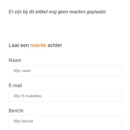
Techniek
Taalvaardigheden
Er zijn bij dit artikel nog geen reacties geplaatst
Topografie
LESMATERIAAL
Verkeer
Beeldende Vorming
Verzorging
Biologie
Laat een
reactie
achter
Geld PO
THEMA'S
Geld VO
Naam
Budgetteren
Geschiedenis
De boerderij
Maatschappijleer
Duurzaamheid
E-mail
Orientatie
Eerste wereldoorlog
Rekenen
Evolutieleer
Sociale vaardigheden
Bericht
Feest- en Gedenkdagen
Taalvaardigheid
Godsdienstonderwijs