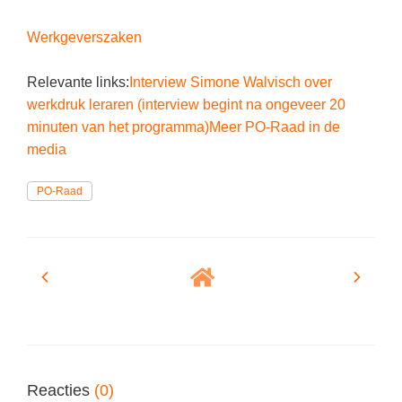
(hersen)onderzoek
Klassieke Talen
Den Haag
(40)
Meesterbaan onderwijsvacatures
Werkgeverszaken
Dordrecht
(35)
Letterkunde
LEERMETHODEN
Relevante links:
Interview Simone Walvisch over
Zoetermeer
(18)
Levensbeschouwing
werkdruk leraren (interview begint na ongeveer 20
Eindhoven
(17)
Maatschappijleer
Biologie
minuten van het programma)
Meer PO-Raad in de
Alkmaar
media
(16)
Muziek
Examentraining
Haarlem
(16)
Natuurkunde
Frans
PO-Raad
Nederlands
Geschiedenis
Rekenen / Wiskunde
Media
Scheikunde
Nederlands
Sociale vaardigheden
Rekenen
Spaans
Sociale vaardigheden
Studievaardigheden
Studievaardigheden
Reacties
(0)