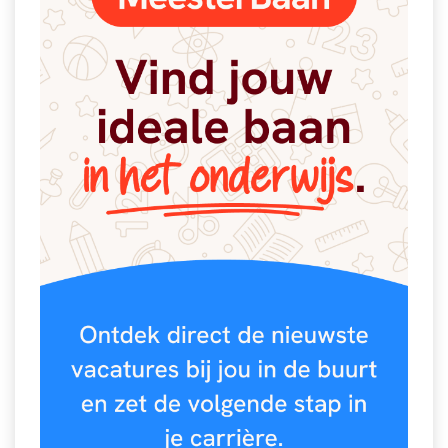
Spelletjes
Studieschuld & Hypotheek
Sprookjes
Middelbare school niveaus
Startpagina onderwijs
Studenten laptop
Tweede Wereldoorlog
Docentenplein nieuwsbrief
Nieuwsbrief archief
Onderwijs CV
Schoolvakanties
Huiswerkbegeleiding
Huiswerkbegeleider zoeken
Huiswerkbegeleider worden