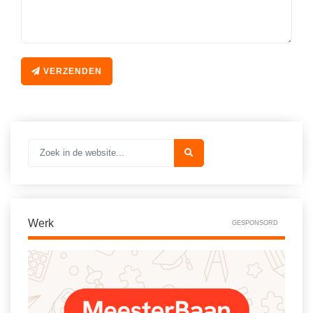
Vakoverstijgend
Kerstfeest
Verzorging
Kinderboekenweek
MEER...
Kleurplaten
VERZENDEN
AI voor het onderwijs
Mediawijsheid
Kruiswoordpuzzels
Nieuws
Onderwijslonen
Onderwijsprijs
Vrijeschoolonderwijs
Ruimte
Montessori onderwijs
Schoolreisideeën
Jenaplanonderwijs
Schoolspullen
Werk
GESPONSORD
Daltononderwijs
Seizoenen
Schoolspullen
Seksualiteit
Onderwijsvacatures
Sinterklaas
Afscheidstekst collega