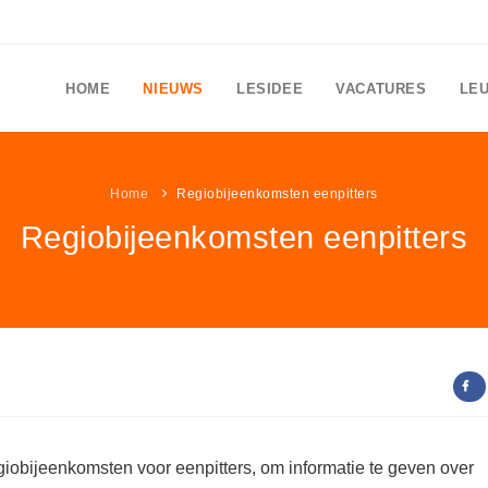
HOME
NIEUWS
LESIDEE
VACATURES
LE
Home
Regiobijeenkomsten eenpitters
Regiobijeenkomsten eenpitters
iobijeenkomsten voor eenpitters, om informatie te geven over