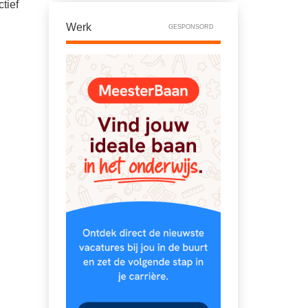
tief
Werk
GESPONSORD