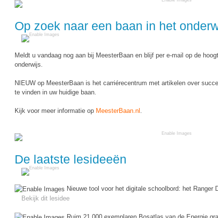
Spelletjes
Studieschuld & Hypotheek
Sprookjes
Op zoek naar een baan in het onderw
Middelbare school niveaus
Startpagina onderwijs
Studenten laptop
Meldt u vandaag nog aan bij MeesterBaan en blijf per e-mail op de hoog
Tweede Wereldoorlog
onderwijs.
Docentenplein nieuwsbrief
Nieuwsbrief archief
NIEUW op MeesterBaan is het carriérecentrum met artikelen over succes
te vinden in uw huidige baan.
Onderwijs CV
Kijk voor meer informatie op
MeesterBaan.nl
.
Schoolvakanties
Huiswerkbegeleiding
Huiswerkbegeleider zoeken
De laatste lesideeën
Huiswerkbegeleider worden
Nieuwe tool voor het digitale schoolbord: het Ranger 
Bekijk dit lesidee
Ruim 21.000 exemplaren Bosatlas van de Energie grat