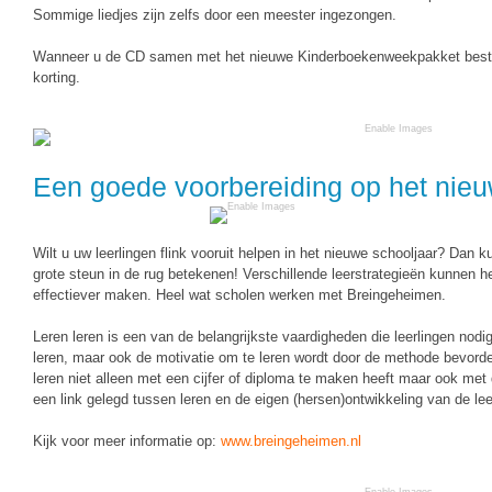
Vakoverstijgend
Sommige liedjes zijn zelfs door een meester ingezongen.
Kerstfeest
Verzorging
Wanneer u de CD samen met het nieuwe Kinderboekenweekpakket bestel
Kinderboekenweek
korting.
MEER...
Kleurplaten
AI voor het onderwijs
Mediawijsheid
Kruiswoordpuzzels
Nieuws
Een goede voorbereiding op het nieu
Onderwijslonen
Onderwijsprijs
Vrijeschoolonderwijs
Wilt u uw leerlingen flink vooruit helpen in het nieuwe schooljaar? Da
Ruimte
grote steun in de rug betekenen! Verschillende leerstrategieën kunnen he
Montessori onderwijs
effectiever maken. Heel wat scholen werken met Breingeheimen.
Schoolreisideeën
Jenaplanonderwijs
Leren leren is een van de belangrijkste vaardigheden die leerlingen nod
Schoolspullen
leren, maar ook de motivatie om te leren wordt door de methode bevorder
Daltononderwijs
leren niet alleen met een cijfer of diploma te maken heeft maar ook met d
Seizoenen
een link gelegd tussen leren en de eigen (hersen)ontwikkeling van de lee
Schoolspullen
Seksualiteit
Onderwijsvacatures
Kijk voor meer informatie op:
www.breingeheimen.nl
Sinterklaas
Afscheidstekst collega