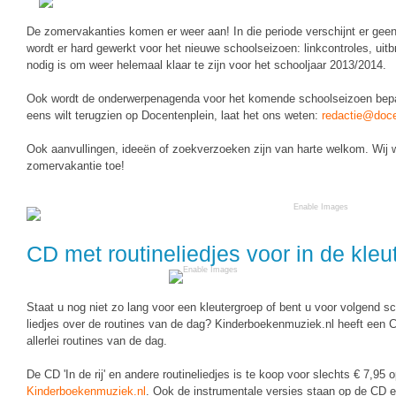
Techniek
Taalvaardigheden
De zomervakanties komen er weer aan! In die periode verschijnt er gee
Topografie
LESMATERIAAL
wordt er hard gewerkt voor het nieuwe schoolseizoen: linkcontroles, uitbr
nodig is om weer helemaal klaar te zijn voor het schooljaar 2013/2014.
Verkeer
Beeldende Vorming
Ook wordt de onderwerpenagenda voor het komende schoolseizoen bepaa
Verzorging
Biologie
eens wilt terugzien op Docentenplein, laat het ons weten:
redactie@doce
Geld PO
THEMA'S
Ook aanvullingen, ideeën of zoekverzoeken zijn van harte welkom. Wij w
zomervakantie toe!
Geld VO
Budgetteren
Geschiedenis
De boerderij
Maatschappijleer
CD met routineliedjes voor in de kleu
Duurzaamheid
Orientatie
Eerste wereldoorlog
Rekenen
Staat u nog niet zo lang voor een kleutergroep of bent u voor volgend s
Evolutieleer
liedjes over de routines van de dag? Kinderboekenmuziek.nl heeft een 
Sociale vaardigheden
allerlei routines van de dag.
Feest- en Gedenkdagen
Taalvaardigheid
De CD 'In de rij' en andere routineliedjes is te koop voor slechts € 7,95
Godsdienstonderwijs
Kinderboekenmuziek.nl
. Ook de instrumentale versies staan op de CD e