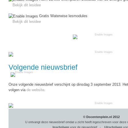
Bekijk dit lesidee
Gratis Waterwise lesmodules
Bekijk dit lesidee
Volgende nieuwsbrief
Onze volgende nieuwsbrief verschijnt op dinsdag 3 september 2013. Het
volgen via
de website
.
© Docentenplein.nl 2012
U ontvangt deze nieuwsbrief omdat u zicht heeft ingeschreven voor deze 
Inschrijven
voor de nieuwsbrief -
Uitschrijven
voo