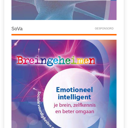
SoVa
GESPONSORD