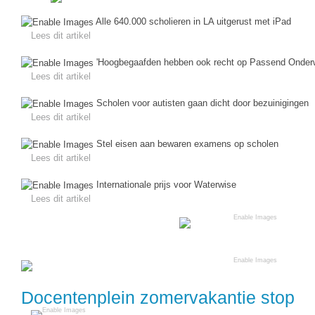
(hersen)onderzoek
Klassieke Talen
Den Haag
(40)
Alle 640.000 scholieren in LA uitgerust met iPad
Meesterbaan onderwijsvacatures
Lees dit artikel
Dordrecht
(35)
Letterkunde
LEERMETHODEN
'Hoogbegaafden hebben ook recht op Passend Onderw
Zoetermeer
(18)
Levensbeschouwing
Lees dit artikel
Eindhoven
(17)
Maatschappijleer
Biologie
Scholen voor autisten gaan dicht door bezuinigingen
Haarlem
(16)
Muziek
Lees dit artikel
Examentraining
Alkmaar
(16)
Natuurkunde
Stel eisen aan bewaren examens op scholen
Frans
Lees dit artikel
Nederlands
Geschiedenis
Internationale prijs voor Waterwise
Rekenen / Wiskunde
Media
Lees dit artikel
Scheikunde
Nederlands
Sociale vaardigheden
Rekenen
Spaans
Sociale vaardigheden
Docentenplein zomervakantie stop
Studievaardigheden
Studievaardigheden