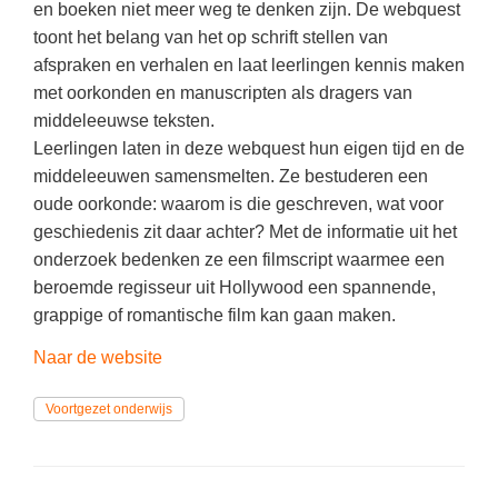
(hersen)onderzoek
en boeken niet meer weg te denken zijn. De webquest
Klassieke Talen
toont het belang van het op schrift stellen van
Meesterbaan onderwijsvacatures
afspraken en verhalen en laat leerlingen kennis maken
Letterkunde
met oorkonden en manuscripten als dragers van
LEERMETHODEN
Levensbeschouwing
middeleeuwse teksten.
Maatschappijleer
Leerlingen laten in deze webquest hun eigen tijd en de
Biologie
middeleeuwen samensmelten. Ze bestuderen een
Muziek
Examentraining
oude oorkonde: waarom is die geschreven, wat voor
Natuurkunde
geschiedenis zit daar achter? Met de informatie uit het
Frans
onderzoek bedenken ze een filmscript waarmee een
Nederlands
Geschiedenis
beroemde regisseur uit Hollywood een spannende,
Rekenen / Wiskunde
Media
grappige of romantische film kan gaan maken.
Scheikunde
Nederlands
Naar de website
Sociale vaardigheden
Rekenen
Voortgezet onderwijs
Spaans
Sociale vaardigheden
Studievaardigheden
Studievaardigheden