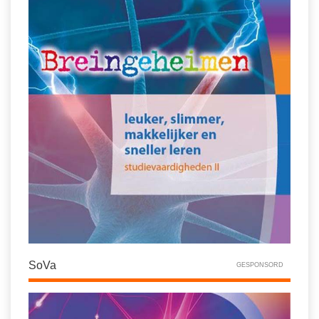
SoVa
GESPONSORD