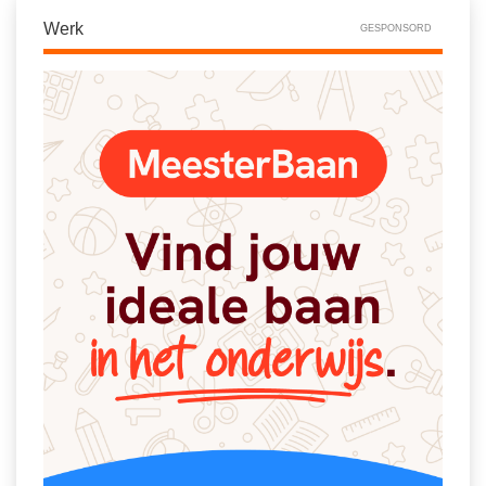
Spelletjes
Studieschuld & Hypotheek
Werk
GESPONSORD
Sprookjes
Middelbare school niveaus
Startpagina onderwijs
Studenten laptop
Tweede Wereldoorlog
Docentenplein nieuwsbrief
Nieuwsbrief archief
Onderwijs CV
Schoolvakanties
Huiswerkbegeleiding
Huiswerkbegeleider zoeken
Huiswerkbegeleider worden