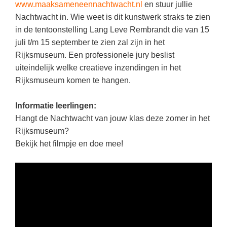
(hersen)onderzoek
www.maaksameneennachtwacht.nl
en stuur jullie
Klassieke Talen
Nachtwacht in. Wie weet is dit kunstwerk straks te zien
Meesterbaan onderwijsvacatures
in de tentoonstelling Lang Leve Rembrandt die van 15
Letterkunde
juli t/m 15 september te zien zal zijn in het
LEERMETHODEN
Levensbeschouwing
Rijksmuseum. Een professionele jury beslist
Maatschappijleer
uiteindelijk welke creatieve inzendingen in het
Biologie
Rijksmuseum komen te hangen.
Muziek
Examentraining
Natuurkunde
Informatie leerlingen:
Frans
Hangt de Nachtwacht van jouw klas deze zomer in het
Nederlands
Geschiedenis
Rijksmuseum?
Rekenen / Wiskunde
Media
Bekijk het filmpje en doe mee!
Scheikunde
Nederlands
Sociale vaardigheden
Rekenen
Spaans
Sociale vaardigheden
Studievaardigheden
Studievaardigheden