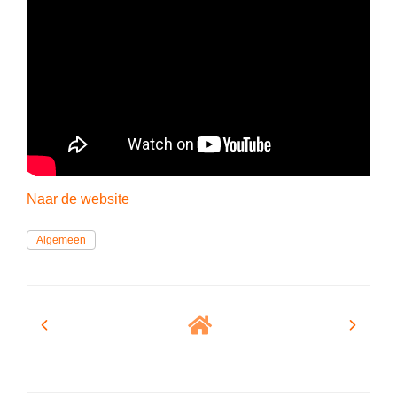
Spelletjes
Studieschuld & Hypotheek
Sprookjes
Middelbare school niveaus
Startpagina onderwijs
Studenten laptop
Tweede Wereldoorlog
Docentenplein nieuwsbrief
Nieuwsbrief archief
Onderwijs CV
Naar de website
Schoolvakanties
Algemeen
Huiswerkbegeleiding
Huiswerkbegeleider zoeken
Huiswerkbegeleider worden