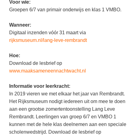
Kerst kleurplaten
Boek: Kleine werelden van het zonnestelsel
Voor wie:
Digitaal onderwijs
Groepen 6/7 van primair onderwijs en klas 1 VMBO.
Lespakket ‘Circulaire Economie - van
Biologie
Leren met klassieke muziek
PUZZELS
verpakking tot nieuwe grondstof’
Cito toets
Burgerschap
Lasermachine voor het onderwijs
Wanneer:
Woordpuzzels
Gastles Zeebenen in de klas
Eindexamens
Digitaal inzenden vóór 31 maart via
Ckv
Lasergraaf
Kruiswoordpuzzels
Cursus Leer het heelal begrijpen
rijksmuseum.nl/lang-leve-rembrandt
iPad scholen
Duits
Onderwijs opleidingen
Van verdunningscalculator tot
LEUK IN DE KLAS
practicumvoorbereiding: gratis online
NIEUWSARCHIEF
Economie
Hoe:
Gratis lesmateriaal Dove self-esteem
hulpmiddelen voor science-docenten en
Raadsels
TOA's
Download de lesbrief op
Augustus 2026
Engels
Ontdek Memo voor de onderbouw zelf!
Rebussen
www.maaksameneennachtwacht.nl
DGM in de klas
Juli 2026
Filosofie
Maak uw leerlingen mediawijs!
Informatie voor leerkracht:
Juni 2026
Frans
Rekentuin: altijd en overal rekenen oefenen
In 2019 vieren we met elkaar het jaar van Rembrandt.
op je eigen niveau
Mei 2026
Fries (Frysk)
Het Rijksmuseum nodigt iedereen uit om mee te doen
Taalzee: adaptief oefenen en toetsen
April 2026
aan een grootse zomertentoonstelling Lang Leve
Geschiedenis
Rembrandt. Leerlingen van groep 6/7 en VMBO 1
Theater als middel voor het aanleren van
Handelswetenschappen
sociale vaardigheden
kunnen met de hele klas deelnemen aan een speciale
scholenwedstrijd. Download de lesbrief op
Informatica
Lesmateriaal gebaseerd op