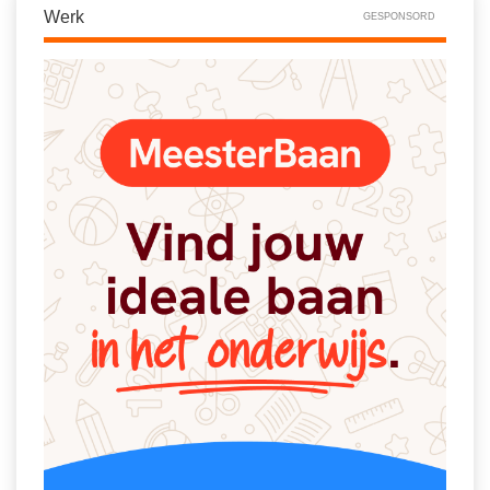
Vakoverstijgend
Werk
GESPONSORD
Kerstfeest
Verzorging
Kinderboekenweek
MEER...
Kleurplaten
AI voor het onderwijs
Mediawijsheid
Kruiswoordpuzzels
Nieuws
Onderwijslonen
Onderwijsprijs
Vrijeschoolonderwijs
Ruimte
Montessori onderwijs
Schoolreisideeën
Jenaplanonderwijs
Schoolspullen
Daltononderwijs
Seizoenen
Schoolspullen
Seksualiteit
Onderwijsvacatures
Sinterklaas
Afscheidstekst collega