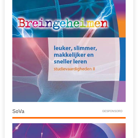
SoVa
GESPONSORD