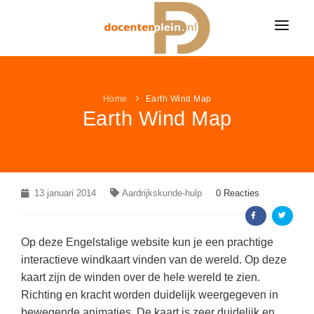
HOME
NIEUWS
Home
Earth Wind Map
Earth Wind Map
ONDERWIJSNIEUWS
LESIDEE
Alle onderwijsnieuws
LESIDEE CATEGORIËN
VACATURES
Algemeen
Alle lesideeën
Bekijk alle onderwijsvacatures »
LEUK & LEERZAAM
13 januari 2014
Aardrijkskunde-hulp
0 Reacties
Basisonderwijs
Algemeen
KLEURPLATEN
LINKPAGINA'S
Voortgezet onderwijs
Basisonderwijs
VACATURES PER VAK
Op deze Engelstalige website kun je een prachtige
Alle kleurplaten
MEER...
Speciaal onderwijs
VAKKEN
Voortgezet onderwijs
interactieve windkaart vinden van de wereld. Op deze
Groepsleerkracht
(366)
Boerderij kleurplaten
kaart zijn de winden over de hele wereld te zien.
NIEUWSDOSSIER
Speciaal onderwijs
AANBIEDINGEN
Nederlands
(86)
Aardrijkskunde / ANW
Sprookjes kleurplaten
Richting en kracht worden duidelijk weergegeven in
Pesten op school
bewegende animaties. De kaart is zeer duidelijk en
LAATSTE LESIDEEËN
Wiskunde
(44)
Bewegingsonderwijs