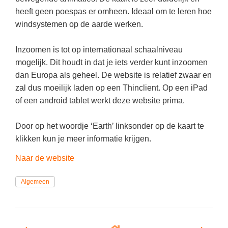
Kerst kleurplaten
Boek: Kleine werelden van het zonnestelsel
heeft geen poespas er omheen. Ideaal om te leren hoe
Digitaal onderwijs
Lespakket ‘Circulaire Economie - van
Frans
(34)
Biologie
Leren met klassieke muziek
PUZZELS
windsystemen op de aarde werken.
verpakking tot nieuwe grondstof’
Cito toets
Techniek
(29)
Burgerschap
Lasermachine voor het onderwijs
Woordpuzzels
Gastles Zeebenen in de klas
Inzoomen is tot op internationaal schaalniveau
Eindexamens
Open vacature
(29)
Ckv
Lasergraaf
Kruiswoordpuzzels
Cursus Leer het heelal begrijpen
mogelijk. Dit houdt in dat je iets verder kunt inzoomen
iPad scholen
Engels
(27)
Duits
dan Europa als geheel. De website is relatief zwaar en
Onderwijs opleidingen
Van verdunningscalculator tot
LEUK IN DE KLAS
zal dus moeilijk laden op een Thinclient. Op een iPad
practicumvoorbereiding: gratis online
NIEUWSARCHIEF
Duits
(23)
Economie
Gratis lesmateriaal Dove self-esteem
hulpmiddelen voor science-docenten en
Raadsels
of een android tablet werkt deze website prima.
TOA's
Augustus 2026
Lichamelijke opvoeding
(20)
Engels
Ontdek Memo voor de onderbouw zelf!
Rebussen
DGM in de klas
Door op het woordje ‘Earth’ linksonder op de kaart te
Juli 2026
Economie
(18)
Filosofie
Maak uw leerlingen mediawijs!
klikken kun je meer informatie krijgen.
Juni 2026
Frans
VACATURES PER PLAATS
Rekentuin: altijd en overal rekenen oefenen
op je eigen niveau
Naar de website
Mei 2026
Fries (Frysk)
Amsterdam
(91)
Taalzee: adaptief oefenen en toetsen
April 2026
Algemeen
Geschiedenis
Rotterdam
(68)
Theater als middel voor het aanleren van
Handelswetenschappen
Almere
sociale vaardigheden
(49)
Informatica
Utrecht
Lesmateriaal gebaseerd op
(47)