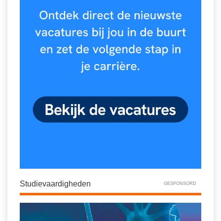
Spelletjes
Studieschuld & Hypotheek
Sprookjes
Middelbare school niveaus
Startpagina onderwijs
Studenten laptop
Tweede Wereldoorlog
Docentenplein nieuwsbrief
Nieuwsbrief archief
Onderwijs CV
Schoolvakanties
Huiswerkbegeleiding
Huiswerkbegeleider zoeken
Huiswerkbegeleider worden
Studievaardigheden
GESPONSORD