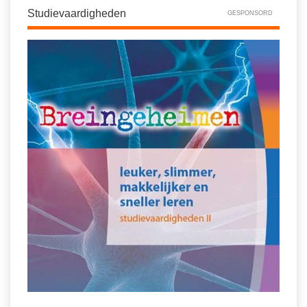
Vakoverstijgend
Studievaardigheden
Kerstfeest
GESPONSORD
Verzorging
Kinderboekenweek
MEER...
Kleurplaten
AI voor het onderwijs
Mediawijsheid
Kruiswoordpuzzels
Nieuws
Onderwijslonen
Onderwijsprijs
Vrijeschoolonderwijs
Ruimte
Montessori onderwijs
Schoolreisideeën
Jenaplanonderwijs
Schoolspullen
Daltononderwijs
Seizoenen
Schoolspullen
Seksualiteit
Onderwijsvacatures
Sinterklaas
Afscheidstekst collega