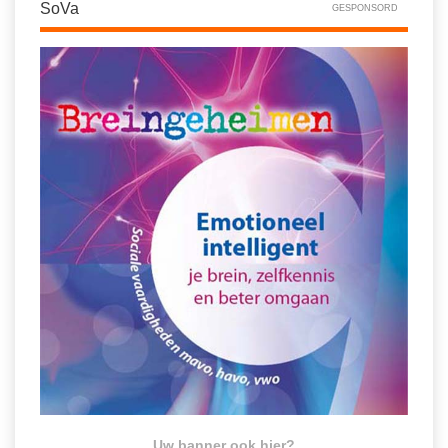
Spelletjes
SoVa
GESPONSORD
Studieschuld & Hypotheek
Sprookjes
Middelbare school niveaus
Startpagina onderwijs
Studenten laptop
Tweede Wereldoorlog
Docentenplein nieuwsbrief
Nieuwsbrief archief
Onderwijs CV
Schoolvakanties
Huiswerkbegeleiding
Huiswerkbegeleider zoeken
Huiswerkbegeleider worden
Uw banner ook hier?