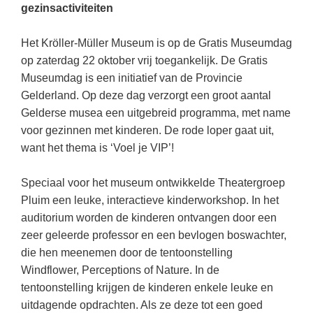
Kerst kleurplaten
Boek: Kleine werelden van het zonnestelsel
gezinsactiviteiten
Digitaal onderwijs
Lespakket ‘Circulaire Economie - van
Frans
(34)
Biologie
Leren met klassieke muziek
PUZZELS
verpakking tot nieuwe grondstof’
Het Kröller-Müller Museum is op de Gratis Museumdag
Cito toets
Techniek
(29)
Burgerschap
Lasermachine voor het onderwijs
Woordpuzzels
Gastles Zeebenen in de klas
op zaterdag 22 oktober vrij toegankelijk. De Gratis
Eindexamens
Open vacature
(29)
Ckv
Museumdag is een initiatief van de Provincie
Lasergraaf
Kruiswoordpuzzels
Cursus Leer het heelal begrijpen
iPad scholen
Gelderland. Op deze dag verzorgt een groot aantal
Engels
(27)
Duits
Onderwijs opleidingen
Van verdunningscalculator tot
LEUK IN DE KLAS
Gelderse musea een uitgebreid programma, met name
practicumvoorbereiding: gratis online
NIEUWSARCHIEF
Duits
(23)
Economie
Gratis lesmateriaal Dove self-esteem
voor gezinnen met kinderen. De rode loper gaat uit,
hulpmiddelen voor science-docenten en
Raadsels
TOA's
want het thema is ‘Voel je VIP’!
Augustus 2026
Lichamelijke opvoeding
(20)
Engels
Ontdek Memo voor de onderbouw zelf!
Rebussen
DGM in de klas
Juli 2026
Economie
(18)
Filosofie
Maak uw leerlingen mediawijs!
Speciaal voor het museum ontwikkelde Theatergroep
Juni 2026
Pluim een leuke, interactieve kinderworkshop. In het
Frans
VACATURES PER PLAATS
Rekentuin: altijd en overal rekenen oefenen
op je eigen niveau
auditorium worden de kinderen ontvangen door een
Mei 2026
Fries (Frysk)
Amsterdam
(91)
zeer geleerde professor en een bevlogen boswachter,
Taalzee: adaptief oefenen en toetsen
April 2026
Geschiedenis
die hen meenemen door de tentoonstelling
Rotterdam
(68)
Theater als middel voor het aanleren van
Windflower, Perceptions of Nature. In de
Handelswetenschappen
Almere
sociale vaardigheden
(49)
tentoonstelling krijgen de kinderen enkele leuke en
Informatica
Utrecht
Lesmateriaal gebaseerd op
(47)
uitdagende opdrachten. Als ze deze tot een goed