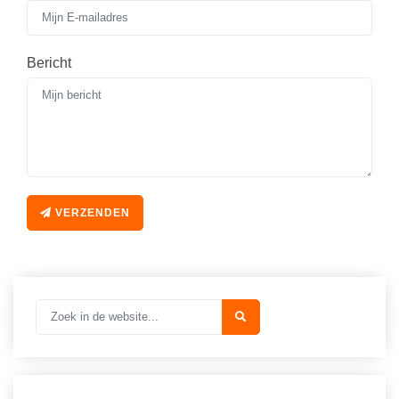
Spelletjes
Studieschuld & Hypotheek
Sprookjes
Middelbare school niveaus
Bericht
Startpagina onderwijs
Studenten laptop
Tweede Wereldoorlog
Docentenplein nieuwsbrief
Nieuwsbrief archief
Onderwijs CV
VERZENDEN
Schoolvakanties
Huiswerkbegeleiding
Huiswerkbegeleider zoeken
Huiswerkbegeleider worden