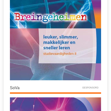
SoVa
GESPONSORD