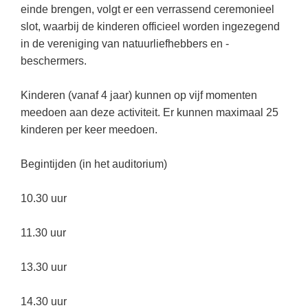
(hersen)onderzoek
einde brengen, volgt er een verrassend ceremonieel
Klassieke Talen
Den Haag
(46)
Meesterbaan onderwijsvacatures
slot, waarbij de kinderen officieel worden ingezegend
Dordrecht
(36)
Letterkunde
in de vereniging van natuurliefhebbers en -
beschermers.
LEERMETHODEN
Lelystad
(19)
Levensbeschouwing
Eindhoven
(18)
Maatschappijleer
Biologie
Kinderen (vanaf 4 jaar) kunnen op vijf momenten
meedoen aan deze activiteit. Er kunnen maximaal 25
Alkmaar
(18)
Muziek
Examentraining
kinderen per keer meedoen.
Zoetermeer
(17)
Natuurkunde
Frans
Begintijden (in het auditorium)
Nederlands
Geschiedenis
Rekenen / Wiskunde
Media
10.30 uur
Scheikunde
Nederlands
11.30 uur
Sociale vaardigheden
Rekenen
Spaans
13.30 uur
Sociale vaardigheden
Studievaardigheden
Studievaardigheden
14.30 uur