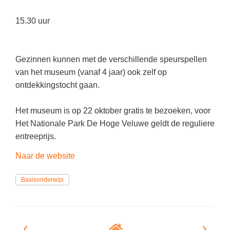
Techniek
Taalvaardigheden
15.30 uur
Topografie
LESMATERIAAL
Verkeer
Beeldende Vorming
Gezinnen kunnen met de verschillende speurspellen
Verzorging
Biologie
van het museum (vanaf 4 jaar) ook zelf op
Geld PO
ontdekkingstocht gaan.
THEMA'S
Geld VO
Het museum is op 22 oktober gratis te bezoeken, voor
Budgetteren
Geschiedenis
Het Nationale Park De Hoge Veluwe geldt de reguliere
De boerderij
entreeprijs.
Maatschappijleer
Duurzaamheid
Naar de website
Orientatie
Eerste wereldoorlog
Rekenen
Basisonderwijs
Evolutieleer
Sociale vaardigheden
Feest- en Gedenkdagen
Taalvaardigheid
Godsdienstonderwijs