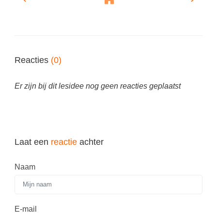
Vakoverstijgend
Kerstfeest
Verzorging
Kinderboekenweek
MEER...
Kleurplaten
AI voor het onderwijs
Reacties
(0)
Mediawijsheid
Kruiswoordpuzzels
Nieuws
Er zijn bij dit lesidee nog geen reacties geplaatst
Onderwijslonen
Onderwijsprijs
Vrijeschoolonderwijs
Ruimte
Montessori onderwijs
Schoolreisideeën
Laat een
reactie
achter
Jenaplanonderwijs
Schoolspullen
Daltononderwijs
Naam
Seizoenen
Schoolspullen
Seksualiteit
Onderwijsvacatures
Sinterklaas
E-mail
Afscheidstekst collega