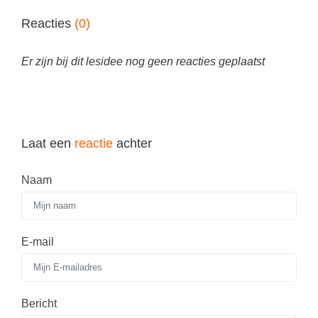
Techniek
Taalvaardigheden
Reacties
(0)
Topografie
LESMATERIAAL
Verkeer
Er zijn bij dit lesidee nog geen reacties geplaatst
Beeldende Vorming
Verzorging
Biologie
Geld PO
THEMA'S
Geld VO
Laat een
reactie
achter
Budgetteren
Geschiedenis
De boerderij
Naam
Maatschappijleer
Duurzaamheid
Orientatie
Eerste wereldoorlog
E-mail
Rekenen
Evolutieleer
Sociale vaardigheden
Feest- en Gedenkdagen
Taalvaardigheid
Bericht
Godsdienstonderwijs