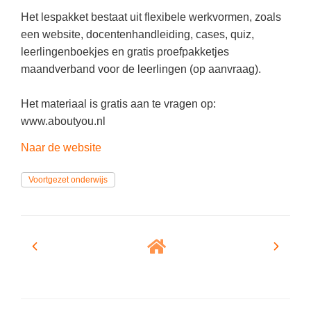
(hersen)onderzoek
Klassieke Talen
Het lespakket bestaat uit flexibele werkvormen, zoals
Meesterbaan onderwijsvacatures
een website, docentenhandleiding, cases, quiz,
Letterkunde
leerlingenboekjes en gratis proefpakketjes
LEERMETHODEN
Levensbeschouwing
maandverband voor de leerlingen (op aanvraag).
Maatschappijleer
Biologie
Het materiaal is gratis aan te vragen op:
Muziek
Examentraining
www.aboutyou.nl
Natuurkunde
Frans
Naar de website
Nederlands
Geschiedenis
Voortgezet onderwijs
Rekenen / Wiskunde
Media
Scheikunde
Nederlands
Sociale vaardigheden
Rekenen
Spaans
Sociale vaardigheden
Studievaardigheden
Studievaardigheden