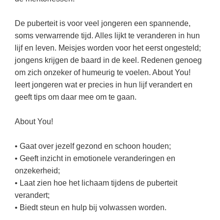
Kerst kleurplaten
Boek: Kleine werelden van het zonnestelsel
Digitaal onderwijs
Lespakket ‘Circulaire Economie - van
Biologie
Leren met klassieke muziek
PUZZELS
De puberteit is voor veel jongeren een spannende,
verpakking tot nieuwe grondstof’
Cito toets
Burgerschap
soms verwarrende tijd. Alles lijkt te veranderen in hun
Lasermachine voor het onderwijs
Woordpuzzels
Gastles Zeebenen in de klas
lijf en leven. Meisjes worden voor het eerst ongesteld;
Eindexamens
Ckv
Lasergraaf
Kruiswoordpuzzels
Cursus Leer het heelal begrijpen
jongens krijgen de baard in de keel. Redenen genoeg
iPad scholen
Duits
om zich onzeker of humeurig te voelen. About You!
Onderwijs opleidingen
Van verdunningscalculator tot
LEUK IN DE KLAS
leert jongeren wat er precies in hun lijf verandert en
practicumvoorbereiding: gratis online
NIEUWSARCHIEF
Economie
Gratis lesmateriaal Dove self-esteem
hulpmiddelen voor science-docenten en
Raadsels
geeft tips om daar mee om te gaan.
TOA's
Augustus 2026
Engels
Ontdek Memo voor de onderbouw zelf!
Rebussen
DGM in de klas
About You!
Juli 2026
Filosofie
Maak uw leerlingen mediawijs!
Juni 2026
Frans
Rekentuin: altijd en overal rekenen oefenen
• Gaat over jezelf gezond en schoon houden;
op je eigen niveau
Mei 2026
• Geeft inzicht in emotionele veranderingen en
Fries (Frysk)
Taalzee: adaptief oefenen en toetsen
onzekerheid;
April 2026
Geschiedenis
• Laat zien hoe het lichaam tijdens de puberteit
Theater als middel voor het aanleren van
Handelswetenschappen
verandert;
sociale vaardigheden
• Biedt steun en hulp bij volwassen worden.
Informatica
Lesmateriaal gebaseerd op