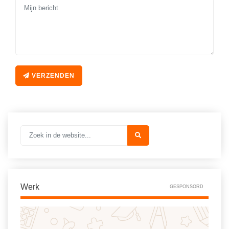
Vakoverstijgend
Kerstfeest
Verzorging
Kinderboekenweek
MEER...
Kleurplaten
AI voor het onderwijs
Mediawijsheid
VERZENDEN
Kruiswoordpuzzels
Nieuws
Onderwijslonen
Onderwijsprijs
Vrijeschoolonderwijs
Ruimte
Montessori onderwijs
Schoolreisideeën
Jenaplanonderwijs
Schoolspullen
Daltononderwijs
Seizoenen
Werk
Schoolspullen
GESPONSORD
Seksualiteit
Onderwijsvacatures
Sinterklaas
Afscheidstekst collega