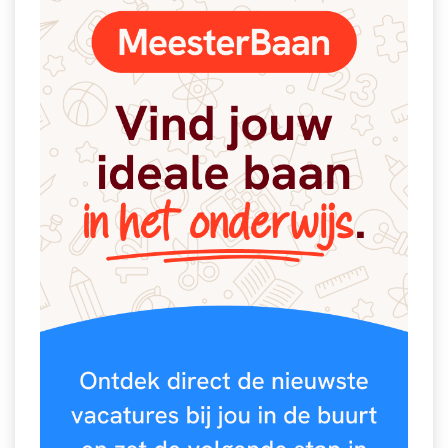
Spelletjes
Studieschuld & Hypotheek
Sprookjes
Middelbare school niveaus
Startpagina onderwijs
Studenten laptop
Tweede Wereldoorlog
Docentenplein nieuwsbrief
Nieuwsbrief archief
Onderwijs CV
Schoolvakanties
Huiswerkbegeleiding
Huiswerkbegeleider zoeken
Huiswerkbegeleider worden