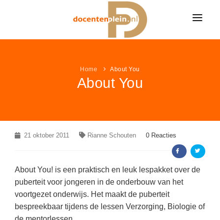
HOME
NIEUWS
Home
About You
About You
ONDERWIJSNIEUWS
LESIDEE
Alle onderwijsnieuws
LESIDEE CATEGORIËN
VACATURES
Algemeen
Alle lesideeën
Bekijk alle onderwijsvacatures »
LEUK & LEERZAAM
21 oktober 2011
Rianne Schouten
0 Reacties
Basisonderwijs
Algemeen
KLEURPLATEN
LINKPAGINA'S
Voortgezet onderwijs
Basisonderwijs
VACATURES PER VAK
About You! is een praktisch en leuk lespakket over de
Alle kleurplaten
MEER...
Speciaal onderwijs
VAKKEN
Voortgezet onderwijs
puberteit voor jongeren in de onderbouw van het
VACATURES PER PLAATS
Boerderij kleurplaten
voortgezet onderwijs. Het maakt de puberteit
NIEUWSDOSSIER
Speciaal onderwijs
AANBIEDINGEN
Aardrijkskunde / ANW
Sprookjes kleurplaten
bespreekbaar tijdens de lessen Verzorging, Biologie of
Pesten op school
de mentorlessen.
LAATSTE LESIDEEËN
Bewegingsonderwijs