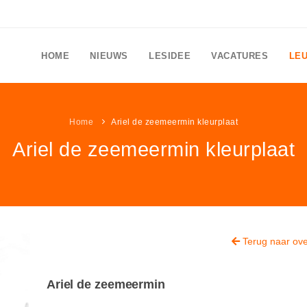
HOME
NIEUWS
LESIDEE
VACATURES
LE
Home
Ariel de zeemeermin kleurplaat
Ariel de zeemeermin kleurplaat
Terug naar ove
Ariel de zeemeermin