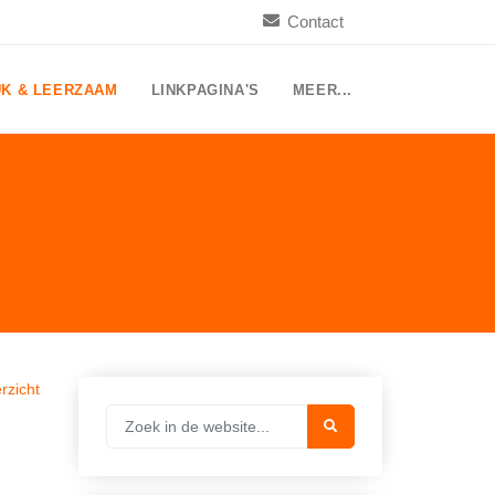
Contact
UK & LEERZAAM
LINKPAGINA'S
MEER...
rzicht