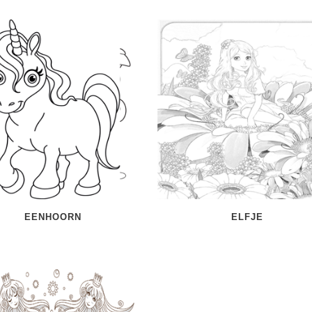
EENHOORN
ELFJE