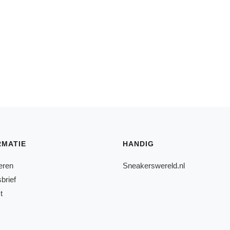
RMATIE
HANDIG
eren
Sneakerswereld.nl
brief
t