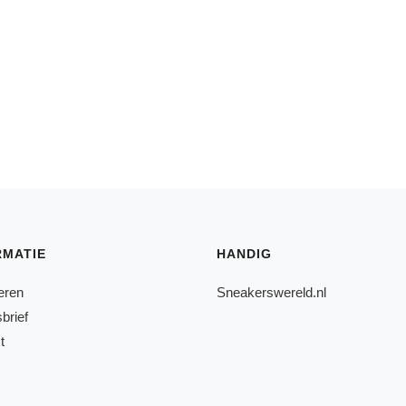
RMATIE
HANDIG
eren
Sneakerswereld.nl
brief
t