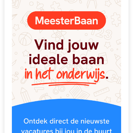
Vakoverstijgend
Kerstfeest
Verzorging
Kinderboekenweek
MEER...
Kleurplaten
AI voor het onderwijs
Mediawijsheid
Kruiswoordpuzzels
Nieuws
Onderwijslonen
Onderwijsprijs
Vrijeschoolonderwijs
Ruimte
Montessori onderwijs
Schoolreisideeën
Jenaplanonderwijs
Schoolspullen
Daltononderwijs
Seizoenen
Schoolspullen
Seksualiteit
Onderwijsvacatures
Sinterklaas
Afscheidstekst collega