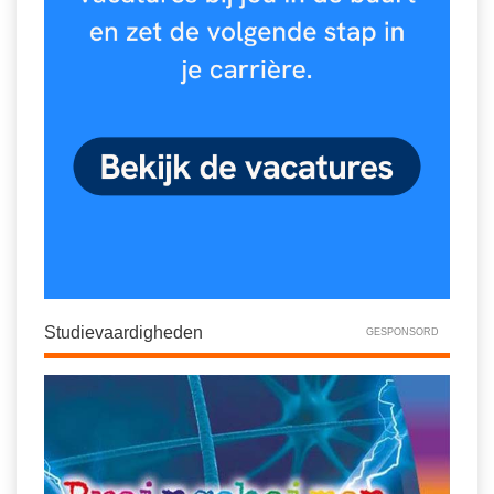
Spelletjes
Studieschuld & Hypotheek
Sprookjes
Middelbare school niveaus
Startpagina onderwijs
Studenten laptop
Tweede Wereldoorlog
Docentenplein nieuwsbrief
Nieuwsbrief archief
Onderwijs CV
Schoolvakanties
Huiswerkbegeleiding
Studievaardigheden
GESPONSORD
Huiswerkbegeleider zoeken
Huiswerkbegeleider worden