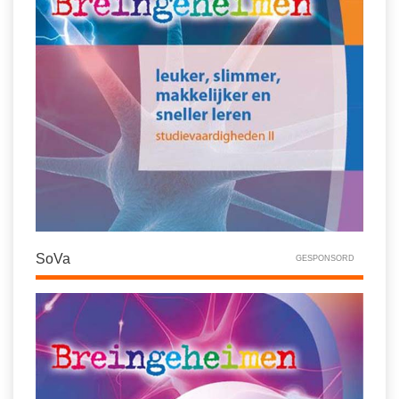
SoVa
GESPONSORD