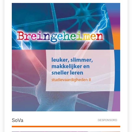
Spelletjes
Studieschuld & Hypotheek
Sprookjes
Middelbare school niveaus
Startpagina onderwijs
Studenten laptop
Tweede Wereldoorlog
Docentenplein nieuwsbrief
Nieuwsbrief archief
Onderwijs CV
Schoolvakanties
Huiswerkbegeleiding
Huiswerkbegeleider zoeken
Huiswerkbegeleider worden
SoVa
GESPONSORD