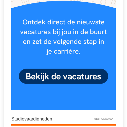
Vakoverstijgend
Kerstfeest
Verzorging
Kinderboekenweek
MEER...
Kleurplaten
AI voor het onderwijs
Mediawijsheid
Kruiswoordpuzzels
Nieuws
Onderwijslonen
Onderwijsprijs
Vrijeschoolonderwijs
Ruimte
Montessori onderwijs
Schoolreisideeën
Jenaplanonderwijs
Schoolspullen
Daltononderwijs
Seizoenen
Schoolspullen
Seksualiteit
Onderwijsvacatures
Sinterklaas
Studievaardigheden
GESPONSORD
Afscheidstekst collega