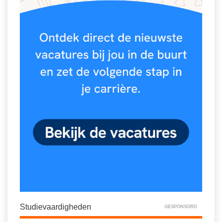
Spelletjes
Studieschuld & Hypotheek
Sprookjes
Middelbare school niveaus
Startpagina onderwijs
Studenten laptop
Tweede Wereldoorlog
Docentenplein nieuwsbrief
Nieuwsbrief archief
Onderwijs CV
Schoolvakanties
Huiswerkbegeleiding
Huiswerkbegeleider zoeken
Huiswerkbegeleider worden
Studievaardigheden
GESPONSORD