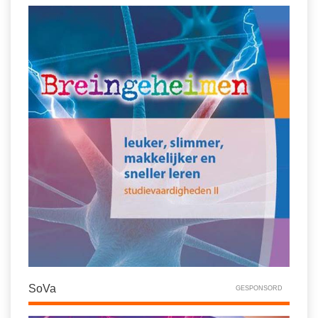
SoVa
GESPONSORD