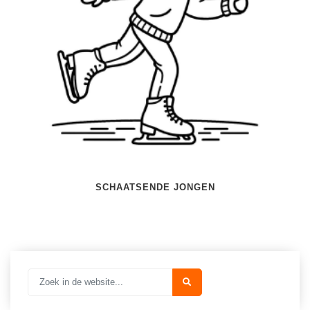
Techniek
Taalvaardigheden
Topografie
LESMATERIAAL
Verkeer
Beeldende Vorming
Verzorging
Biologie
Geld PO
THEMA'S
Geld VO
Budgetteren
Geschiedenis
De boerderij
Maatschappijleer
SCHAATSENDE JONGEN
Duurzaamheid
Orientatie
Eerste wereldoorlog
Rekenen
Evolutieleer
Sociale vaardigheden
Feest- en Gedenkdagen
Taalvaardigheid
Godsdienstonderwijs