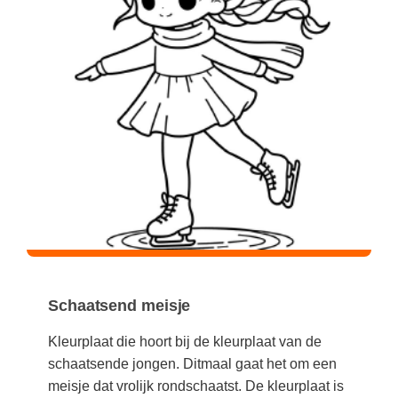
Kerst kleurplaten
Boek: Kleine werelden van het zonnestelsel
Digitaal onderwijs
Lespakket ‘Circulaire Economie - van
Frans
(22)
Biologie
Leren met klassieke muziek
PUZZELS
verpakking tot nieuwe grondstof’
Cito toets
Engels
(18)
Burgerschap
Lasermachine voor het onderwijs
Woordpuzzels
Gastles Zeebenen in de klas
Eindexamens
Techniek
(17)
Ckv
Lasergraaf
Kruiswoordpuzzels
Cursus Leer het heelal begrijpen
iPad scholen
Open vacature
(16)
Duits
Onderwijs opleidingen
Van verdunningscalculator tot
LEUK IN DE KLAS
practicumvoorbereiding: gratis online
NIEUWSARCHIEF
Duits
(15)
Economie
Gratis lesmateriaal Dove self-esteem
hulpmiddelen voor science-docenten en
Raadsels
TOA's
Augustus 2026
Lichamelijke opvoeding
(13)
Engels
Ontdek Memo voor de onderbouw zelf!
Rebussen
DGM in de klas
Juli 2026
Economie
(12)
Filosofie
Maak uw leerlingen mediawijs!
Juni 2026
Frans
VACATURES PER PLAATS
Rekentuin: altijd en overal rekenen oefenen
op je eigen niveau
Mei 2026
Fries (Frysk)
Amsterdam
(56)
Schaatsend meisje
Taalzee: adaptief oefenen en toetsen
April 2026
Geschiedenis
Rotterdam
(42)
Theater als middel voor het aanleren van
Kleurplaat die hoort bij de kleurplaat van de
Handelswetenschappen
Den Haag
sociale vaardigheden
(34)
schaatsende jongen. Ditmaal gaat het om een
Informatica
Utrecht
Lesmateriaal gebaseerd op
meisje dat vrolijk rondschaatst. De kleurplaat is
(26)